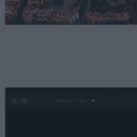
0:29 / 4:27
1
/
4