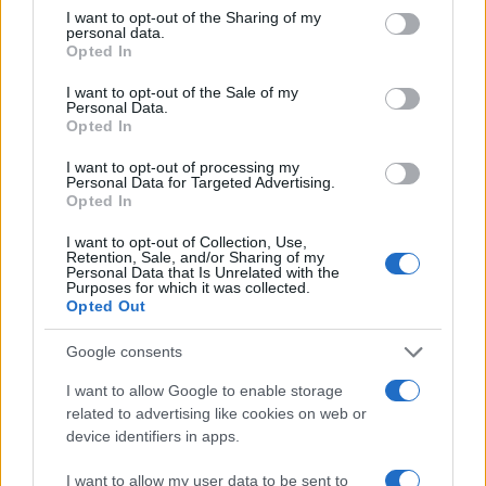
Il Calcio Online
not limited to your visit or usage behaviour. You may click to
I want to opt-out of the Sharing of my
personal data.
Professione mamma
grant or deny consent to Google and its third-party tags to
Opted In
use your data for below specified purposes in below Google
World Music
consent section.
I want to opt-out of the Sale of my
Investimenti Magazine
Personal Data.
Opted In
Money 365
I want to opt-out of processing my
Zona Nerd
Personal Data for Targeted Advertising.
Opted In
B2B Magazine
People Magazine
I want to opt-out of Collection, Use,
Retention, Sale, and/or Sharing of my
Personal Data that Is Unrelated with the
Day Travel
Purposes for which it was collected.
Opted Out
Tutto Gaming
ESG 365
Google consents
Food Wiki
I want to allow Google to enable storage
FuturoDonna
related to advertising like cookies on web or
device identifiers in apps.
HomeMagazine
SecondHomeMagazine
I want to allow my user data to be sent to