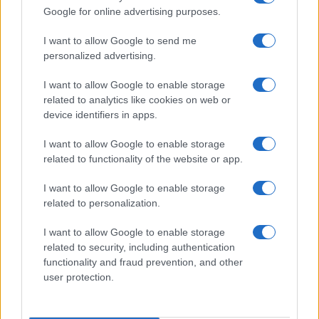
Google for online advertising purposes.
I want to allow Google to send me
personalized advertising.
ESPANA Y LATINOAMERICA
I want to allow Google to enable storage
Actualidad
related to analytics like cookies on web or
Finanzas 24
device identifiers in apps.
Investindo 365
I want to allow Google to enable storage
Think.es
related to functionality of the website or app.
Viajar 365
I want to allow Google to enable storage
ES Newz
related to personalization.
Pet Story
I want to allow Google to enable storage
Encocina
related to security, including authentication
functionality and fraud prevention, and other
user protection.
NORTE AMERICA