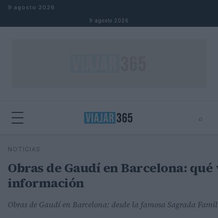
Saltar al contenido
9 agosto 2026
9 agosto 2026
⌕
⌕
×
NOTICIAS
Buscar
Obras de Gaudí en Barcelona: qué 
información
Obras de Gaudí en Barcelona: desde la famosa Sagrada Famili