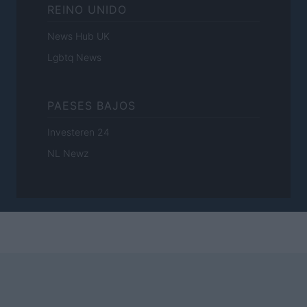
REINO UNIDO
News Hub UK
Lgbtq News
PAESES BAJOS
Investeren 24
NL Newz