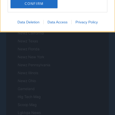
Womanmagazine
CONFIRM
Investing Plus
Newz
Data Deletion
Data Access
Privacy Policy
Newz US
Newz California
Newz Texas
Newz Florida
Newz New York
Newz Pennsylvania
Newz Illinois
Newz Ohio
Gameland
Hig Tech Mag
Scoop Mag
Lgbtqia News