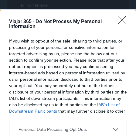
Milano Notizie
Motor Magazine
Viajar 365 -
Do Not Process My Personal
Notizie.it
Information
Offerte Shopping
If you wish to opt-out of the sale, sharing to third parties, or
Pet Story
processing of your personal or sensitive information for
Professione Lavoro
targeted advertising by us, please use the below opt-out
section to confirm your selection. Please note that after your
Sport Magazine
opt-out request is processed you may continue seeing
Style24
interest-based ads based on personal information utilized by
us or personal information disclosed to third parties prior to
Think.it
your opt-out. You may separately opt-out of the further
Tuobenessere
disclosure of your personal information by third parties on the
IAB’s list of downstream participants. This information may
Viaggiamo
also be disclosed by us to third parties on the
IAB’s List of
Nonne Magazine
Downstream Participants
that may further disclose it to other
third parties.
Milano Cortina
Luxury Club
Please note that this website/app uses one or more Google
Personal Data Processing Opt Outs
services and may gather and store information including but