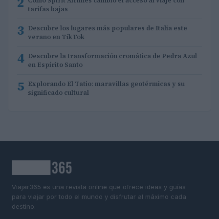
2
Cómo Spirit Airlines cambió el acceso al viaje con
tarifas bajas
3
Descubre los lugares más populares de Italia este
verano en TikTok
4
Descubre la transformación cromática de Pedra Azul
en Espírito Santo
5
Explorando El Tatio: maravillas geotérmicas y su
significado cultural
Viajar365 es una revista online que ofrece ideas y guías
para viajar por todo el mundo y disfrutar al máximo cada
destino.