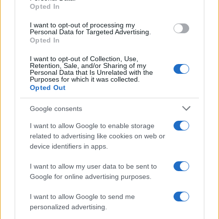
Opted In
I want to opt-out of processing my
Sigue leyendo
Personal Data for Targeted Advertising.
Opted In
I want to opt-out of Collection, Use,
EUROPA
Retention, Sale, and/or Sharing of my
Personal Data that Is Unrelated with the
Purposes for which it was collected.
Opted Out
Google consents
I want to allow Google to enable storage
related to advertising like cookies on web or
device identifiers in apps.
I want to allow my user data to be sent to
Google for online advertising purposes.
Explora Journeys presenta el Explora III, el crucero
I want to allow Google to send me
de lujo propulsado por GNL
personalized advertising.
Lucía Marín · 6 Ago 2026