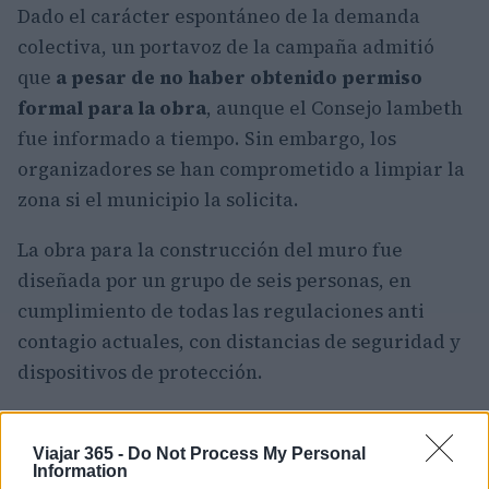
Dado el carácter espontáneo de la demanda
colectiva, un portavoz de la campaña admitió
que
a pesar de no haber obtenido permiso
formal para la obra
, aunque el Consejo lambeth
fue informado a tiempo. Sin embargo, los
organizadores se han comprometido a limpiar la
zona si el municipio la solicita.
La obra para la construcción del muro fue
diseñada por un grupo de seis personas, en
cumplimiento de todas las regulaciones anti
contagio actuales, con distancias de seguridad y
dispositivos de protección.
Viajar 365 -
Do Not Process My Personal
AUTOR
Information
Redacción Viajar365.com