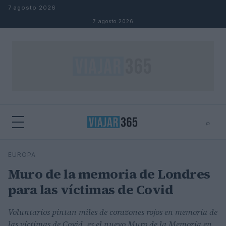
Saltar al contenido
7 agosto 2026
7 agosto 2026
⌕
⌕
×
EUROPA
Buscar
Muro de la memoria de Londres
para las víctimas de Covid
Voluntarios pintan miles de corazones rojos en memoria de
las víctimas de Covid, es el nuevo Muro de la Memoria en