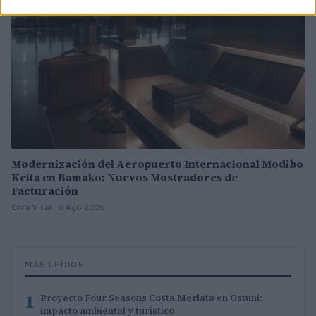
Modernización del Aeropuerto Internacional Modibo
Keita en Bamako: Nuevos Mostradores de
Facturación
Carla Vidal · 6 Ago 2026
MÁS LEÍDOS
1
Proyecto Four Seasons Costa Merlata en Ostuni:
impacto ambiental y turístico