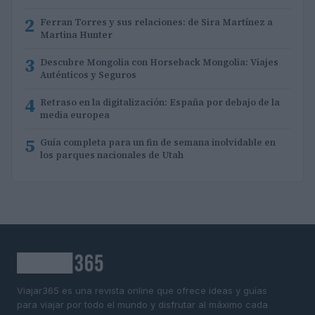
2
Ferran Torres y sus relaciones: de Sira Martínez a
Martina Hunter
3
Descubre Mongolia con Horseback Mongolia: Viajes
Auténticos y Seguros
4
Retraso en la digitalización: España por debajo de la
media europea
5
Guía completa para un fin de semana inolvidable en
los parques nacionales de Utah
Viajar365 es una revista online que ofrece ideas y guías
para viajar por todo el mundo y disfrutar al máximo cada