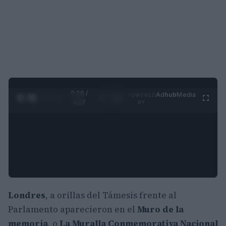
0:27 /
Ad
hub
Media
POWERED
1
/
4
4:27
BY
Londres
, a orillas del Támesis frente al
Parlamento aparecieron en el
Muro de la
memoria
, o
La Muralla Conmemorativa Nacional