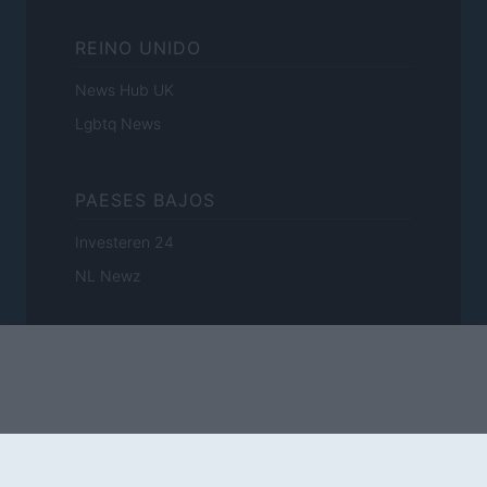
REINO UNIDO
News Hub UK
Lgbtq News
PAESES BAJOS
Investeren 24
NL Newz