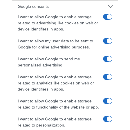
populares de la ciudad.
Google consents
Tómate una
selfie
con el actual presidente de los
I want to allow Google to enable storage
Estados Unidos,
Donald Trump
, posa junto a
related to advertising like cookies on web or
device identifiers in apps.
Martin Luther King
y únete a la reina Isabel II
para una sesión de fotos exclusiva.
I want to allow my user data to be sent to
¡Increíblemente divertido!
Google for online advertising purposes.
I want to allow Google to send me
Museo de Londres
personalized advertising.
Si bien la última entrada de nuestra lista de los
I want to allow Google to enable storage
mejores museos para visitar en Londres trata
related to analytics like cookies on web or
solo de una pequeña parte de la historia de la
device identifiers in apps.
ciudad, el
Museo de Londres
se centra en eso en
I want to allow Google to enable storage
su totalidad. Representa el desarrollo del
related to functionality of the website or app.
Londres actual en orden cronológico, desde la
I want to allow Google to enable storage
prehistoria.
related to personalization.