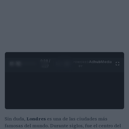
0:29 /
Ad
hub
Media
POWERED
1
/
4
4:27
BY
Sin duda,
Londres
es una de las ciudades más
famosas del mundo. Durante siglos, fue el centro del