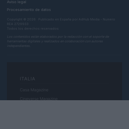
Aviso legal
Procesamiento de datos
Copyright © 2026 · Publicado en España por AdHub Media - Numero
REA 2729933
Todos los derechos reservados
Los contenidos están elaborados por la redacción con el soporte de
herramientas digitales y realizados en colaboración con autores
independientes.
ITALIA
Casa Magazine
Cineverse Magazine
Donne Magazine
Food Blog
Milano Notizie