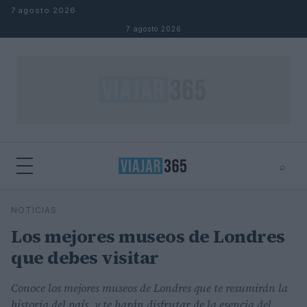
Saltar al contenido
7 agosto 2026
7 agosto 2026
⌕
⌕
×
NOTICIAS
Buscar
Los mejores museos de Londres
que debes visitar
Conoce los mejores museos de Londres que te resumirán la
historia del país, y te harán disfrutar de la esencia del