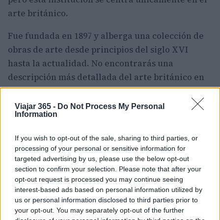
arte británico.
Fue fundada en 1897 y alberga una colección de
obras de arte desde principios del siglo XVI
hasta la actualidad. No encontrarás una
descripción más detallada del arte británico en
ningún otro lugar del mundo, y podrá
inspeccionar las obras de varios artistas
Viajar 365 -
Do Not Process My Personal
Information
venerados en una sala dedicada exclusivamente
a cada uno de ellos.
If you wish to opt-out of the sale, sharing to third parties, or
processing of your personal or sensitive information for
Los nombres que aparecen aquí incluyen Francis
targeted advertising by us, please use the below opt-out
Bacon, Tacita Dean,
John Latham
, Peter Blake y
section to confirm your selection. Please note that after your
opt-out request is processed you may continue seeing
muchos otros, lo cual no es una sorpresa dado
interest-based ads based on personal information utilized by
que esta institución es en realidad la galería
us or personal information disclosed to third parties prior to
nacional británica.
your opt-out. You may separately opt-out of the further