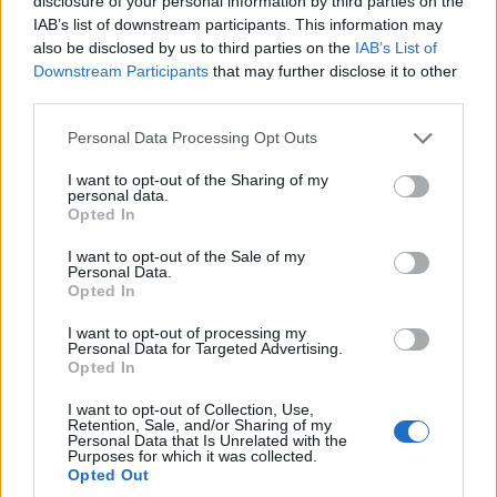
disclosure of your personal information by third parties on the
Esta es también una de las cuatro galerías Tate
IAB’s list of downstream participants. This information may
also be disclosed by us to third parties on the
IAB’s List of
ubicadas en Inglaterra, y la
Tate Modern
Downstream Participants
that may further disclose it to other
también se encuentra en Londres. Entonces, si
third parties.
eres un amante del arte, sabes adónde ir.
Please note that this website/app uses one or more Google
Personal Data Processing Opt Outs
services and may gather and store information including but
Madame Tussauds
not limited to your visit or usage behaviour. You may click to
I want to opt-out of the Sharing of my
personal data.
grant or deny consent to Google and its third-party tags to
¿Quién no ha oído hablar de Madame Tussauds?
Opted In
use your data for below specified purposes in below Google
consent section.
I want to opt-out of the Sale of my
Esta famosa franquicia de museos de cera tiene
Personal Data.
Opted In
sucursales en casi todo el mundo, pero el museo
de Londres es el primero y el más grande.
I want to opt-out of processing my
Personal Data for Targeted Advertising.
Opted In
Con más de 250 figuras de cera que representan a
varias celebridades, miembros de la familia real,
I want to opt-out of Collection, Use,
Retention, Sale, and/or Sharing of my
personajes históricos e incluso criminales
Personal Data that Is Unrelated with the
Purposes for which it was collected.
famosos, esta es una de las atracciones más
Opted Out