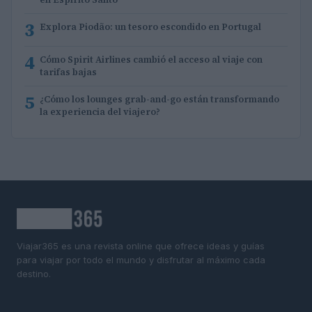
3
Explora Piodão: un tesoro escondido en Portugal
4
Cómo Spirit Airlines cambió el acceso al viaje con
tarifas bajas
5
¿Cómo los lounges grab-and-go están transformando
la experiencia del viajero?
Viajar365 es una revista online que ofrece ideas y guías
para viajar por todo el mundo y disfrutar al máximo cada
destino.