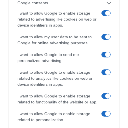
Google consents
en la cima de la colina consta de 83 estructuras
centradas en el Tenshu-gun, un complejo de
I want to allow Google to enable storage
related to advertising like cookies on web or
torreones y edificios conectados. El torreón
device identifiers in apps.
principal es una estructura de seis pisos que es
I want to allow my user data to be sent to
visible desde casi cualquier lugar de la ciudad de
Google for online advertising purposes.
Himeji. El castillo ha aparecido en varias
películas, como la de aventuras de James Bond
I want to allow Google to send me
personalized advertising.
«Sólo se vive dos veces» y «El último samurái»,
protagonizada por Tom Cruise.
I want to allow Google to enable storage
related to analytics like cookies on web or
LEA TAMBIÉN
device identifiers in apps.
Los 10 parques nacionales más bonitos de
I want to allow Google to enable storage
Japón
related to functionality of the website or app.
Las 10 principales atracciones turísticas de
I want to allow Google to enable storage
Japón
related to personalization.