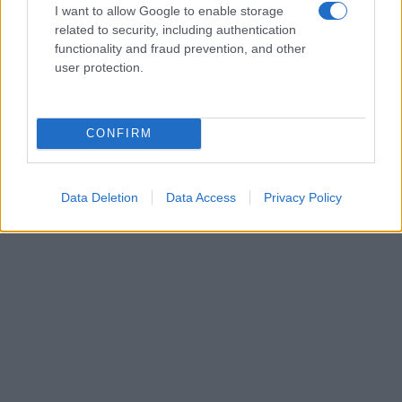
I want to allow Google to enable storage
related to security, including authentication
AUTOR
functionality and fraud prevention, and other
Redacción Viajar365.com
user protection.
CONFIRM
Data Deletion
Data Access
Privacy Policy