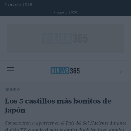
Saltar al contenido
7 agosto 2026
7 agosto 2026
⌕
⌕
×
MUNDO
Buscar
Los 5 castillos más bonitos de
Japón
Comenzaron a aparecer en el País del Sol Naciente durante
el siglo XV, cuando el país se estaba disolviendo en estados