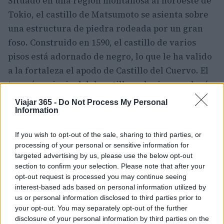
Situado en una región montañosa al noroeste de
Tokio, el castillo de Matsumoto se asienta sobre
una estructura de piedra rodeada por un gran
foso. Construido en 1590, el castillo de varios
pisos está adornado de negro, lo que le ha valido
a la fortaleza el apodo de Castillo del Cuervo. El
torreón principal del castillo, o donjon, es el más
antiguo de Japón y ofrece amplias vistas de las
Viajar 365 -
Do Not Process My Personal
Information
montañas Hijiri Kōgen. Aunque Matsumoto es un
hirajiro, un castillo de llanura, fue construido
If you wish to opt-out of the sale, sharing to third parties, or
para la fortificación. Hay aberturas para
processing of your personal or sensitive information for
disparar flechas o dejar caer piedras sobre los
targeted advertising by us, please use the below opt-out
section to confirm your selection. Please note that after your
invasores en toda la torre del homenaje.
opt-out request is processed you may continue seeing
interest-based ads based on personal information utilized by
1. El castillo de Himeji
us or personal information disclosed to third parties prior to
your opt-out. You may separately opt-out of the further
disclosure of your personal information by third parties on the