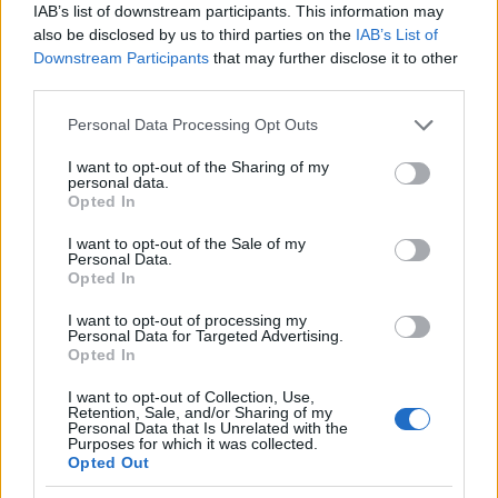
IAB’s list of downstream participants. This information may
also be disclosed by us to third parties on the
IAB’s List of
Downstream Participants
that may further disclose it to other
third parties.
Please note that this website/app uses one or more Google
Personal Data Processing Opt Outs
services and may gather and store information including but
not limited to your visit or usage behaviour. You may click to
I want to opt-out of the Sharing of my
personal data.
grant or deny consent to Google and its third-party tags to
Opted In
use your data for below specified purposes in below Google
consent section.
Considerado el más impresionante de los
I want to opt-out of the Sale of my
Personal Data.
castillos de la época feudal existentes en Japón,
Opted In
el castillo de Himeji está situado al oeste de
I want to opt-out of processing my
Kōbe, la capital de la prefectura de Hyōgo. La
Personal Data for Targeted Advertising.
Opted In
fortaleza es comúnmente llamada el Castillo de
la Garza Blanca porque las torres revestidas de
I want to opt-out of Collection, Use,
Retention, Sale, and/or Sharing of my
blanco del castillo se asemejan a una garza
Personal Data that Is Unrelated with the
Purposes for which it was collected.
nevada en vuelo. Construido en 1601 en el
Opted Out
emplazamiento de un castillo anterior, el castillo