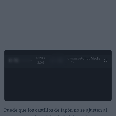
0:29 /
Ad
hub
Media
POWERED
1
/
4
3:09
BY
Puede que los castillos de Japón no se ajusten al