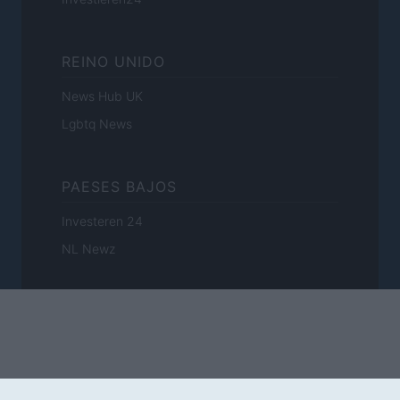
REINO UNIDO
News Hub UK
Lgbtq News
PAESES BAJOS
Investeren 24
NL Newz