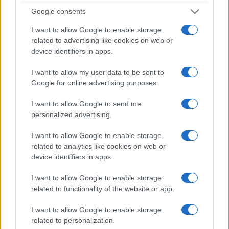
ciudad de la costa norte de Cornualles un destino
Google consents
de visita obligada. Cuando no esté paseando con
I want to allow Google to enable storage
un helado o sentado en una de las dos playas de
related to advertising like cookies on web or
la ciudad, quizá quiera visitar la Tate St Ives, una
device identifiers in apps.
completa galería de arte.
I want to allow my user data to be sent to
Google for online advertising purposes.
El
arte juega un papel muy importante en St
Ives
, y todo el mundo, desde el visitante
I want to allow Google to send me
personalized advertising.
ocasional hasta el aficionado al arte, se
interesará por la selección de arte que se ofrece
I want to allow Google to enable storage
en las variadas galerías de arte de la ciudad, que
related to analytics like cookies on web or
device identifiers in apps.
abarcan desde los interiores completos de
antiguas iglesias hasta las habitaciones de casas
I want to allow Google to enable storage
centenarias con vigas de madera.
related to functionality of the website or app.
I want to allow Google to enable storage
5. Castle Combe
related to personalization.