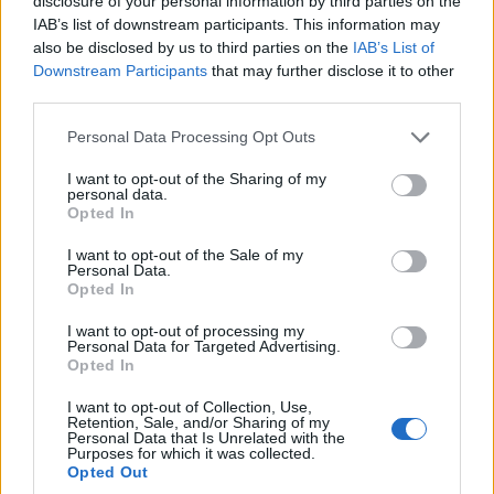
disclosure of your personal information by third parties on the
IAB’s list of downstream participants. This information may
7. Upper y Lower Slaughter
also be disclosed by us to third parties on the
IAB’s List of
Downstream Participants
that may further disclose it to other
El nombre no tiene nada que ver con matar.
third parties.
Slohtre significa en inglés antiguo «lugar
Please note that this website/app uses one or more Google
Personal Data Processing Opt Outs
fangoso», aunque nada más lejos de la realidad
services and may gather and store information including but
hoy en día.
Estos pequeños pueblos gemelos
not limited to your visit or usage behaviour. You may click to
I want to opt-out of the Sharing of my
personal data.
son el epítome de la belleza pastoral
de los
grant or deny consent to Google and its third-party tags to
Opted In
use your data for below specified purposes in below Google
Cotswolds. Un paseo a lo largo del río Eye, que
consent section.
I want to opt-out of the Sale of my
une a los dos, es un paseo a través de idílicas
Personal Data.
Opted In
escenas ribereñas, y pasa por un edificio del siglo
XIV acertadamente llamado The Old Mill.
I want to opt-out of processing my
Personal Data for Targeted Advertising.
Opted In
6. St Ives
I want to opt-out of Collection, Use,
Las estrechas callejuelas,
el marisco fresco, los
Retention, Sale, and/or Sharing of my
Personal Data that Is Unrelated with the
pubs en abundancia
, las empanadas de
Purposes for which it was collected.
Opted Out
Cornualles y el té con crema hacen de esta