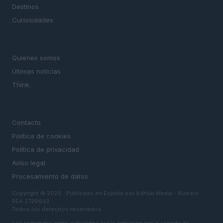
Destinos
Curiosidades
MAGAZINE
Quienes somos
Últimas noticias
Think
LEGAL
Contacto
Politica de cookies
Política de privacidad
Aviso legal
Procesamiento de datos
Copyright © 2026 · Publicado en España por AdHub Media - Numero
REA 2729933
Todos los derechos reservados
Los contenidos están elaborados por la redacción con el soporte de