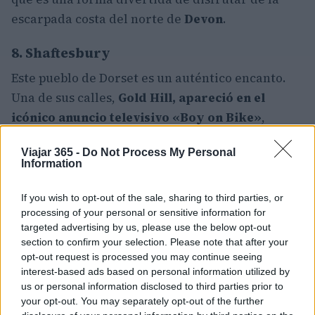
escarpada costa del norte de
Devon
.
8. Shaftesbury
Este pueblo de Dorset es un auténtico encanto.
Una de sus calles,
Gold Hill, apareció en el
icónico anuncio televisivo «Boy on Bike»
,
dirigido por Ridley Scott para Hovis, y se puede
Viajar 365 -
Do Not Process My Personal
entender por qué: la empinada calle empedrada
Information
está bordeada de casitas rústicas sobre un fondo
de exuberante campiña inglesa.
If you wish to opt-out of the sale, sharing to third parties, or
processing of your personal or sensitive information for
Ha sido calificada como «una de las vistas más
targeted advertising by us, please use the below opt-out
section to confirm your selection. Please note that after your
románticas de Inglaterra». Junto a esta
opt-out request is processed you may continue seeing
pintoresca calle se encuentran las ruinas de la
interest-based ads based on personal information utilized by
abadía de Shaftesbury,
construida en el año 888
us or personal information disclosed to third parties prior to
your opt-out. You may separately opt-out of the further
d.C. por el rey Alfredo
.