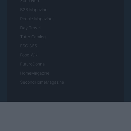
Zona Nerd
B2B Magazine
People Magazine
Day Travel
Tutto Gaming
ESG 365
Food Wiki
FuturoDonna
HomeMagazine
SecondHomeMagazine
ESPANA Y LATINOAMERICA
Actualidad