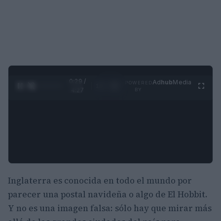
0:30 /
Ad
hub
Media
POWERED
1
/
4
4:27
BY
Inglaterra es conocida en todo el mundo por
parecer una postal navideña o algo de El Hobbit.
Y no es una imagen falsa: sólo hay que mirar más