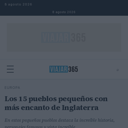
Saltar al contenido
8 agosto 2026
8 agosto 2026
⌕
⌕
×
EUROPA
Buscar
Los 15 pueblos pequeños con
más encanto de Inglaterra
En estos pequeños pueblos destaca la increíble historia,
personajes famosos y vista increíble.