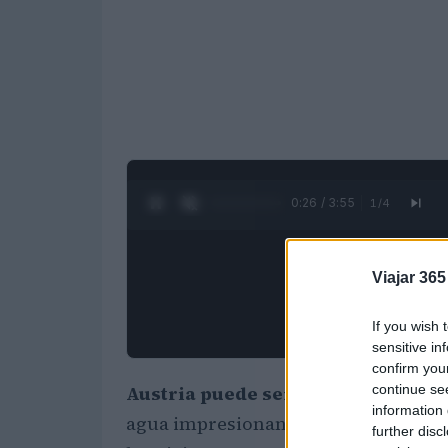
0:27 / 3:55
1
/
4
Viajar 365
If you wish 
sensitive in
confirm you
continue se
Austria puede ser una nación sin s
information 
agua impresionantes. Hay muchos lag
further disc