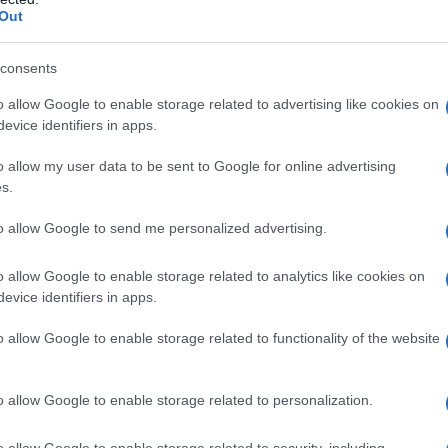
Out
consents
o allow Google to enable storage related to advertising like cookies on
evice identifiers in apps.
la región del Tirol de Austria, es una gran
go
, llamado Heiterwang, a través de un
o allow my user data to be sent to Google for online advertising
ugar popular para pasear en bote, ya que los
s.
os ríos. El lago es un lugar incomparable para
to allow Google to send me personalized advertising.
llas de caminos pavimentados son ideales para
en línea. Rodeado por los Alpes de Lechtal,
o allow Google to enable storage related to analytics like cookies on
evice identifiers in apps.
as y percas. También hay ferries de
lago.
o allow Google to enable storage related to functionality of the website
o allow Google to enable storage related to personalization.
o allow Google to enable storage related to security, including