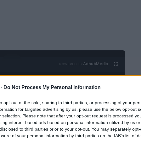
Ad
hub
Media
POWERED BY
 -
Do Not Process My Personal Information
to opt-out of the sale, sharing to third parties, or processing of your per
formation for targeted advertising by us, please use the below opt-out s
r selection. Please note that after your opt-out request is processed y
eing interest-based ads based on personal information utilized by us or
alida al mar
, pero tiene varios cuerpos de
disclosed to third parties prior to your opt-out. You may separately opt-
os en Austria, y son populares tanto entre
losure of your personal information by third parties on the IAB’s list of