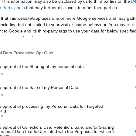
es locales. Ya sea que desee sumergirse en
. This information may also be disclosed by us to third parties on the
IA
Participants
that may further disclose it to other third parties.
 chapuzón bajo la sombra de los Alpes, los
 that this website/app uses one or more Google services and may gath
 la suerte de ir a
Austria
pronto, planee
including but not limited to your visit or usage behaviour. You may click 
les lagos del país.
 to Google and its third-party tags to use your data for below specifi
ogle consent section.
l Data Processing Opt Outs
o opt-out of the Sharing of my personal data.
In
o opt-out of the Sale of my Personal Data.
In
to opt-out of processing my Personal Data for Targeted
ing.
In
o opt-out of Collection, Use, Retention, Sale, and/or Sharing
ersonal Data that Is Unrelated with the Purposes for which it
lected.