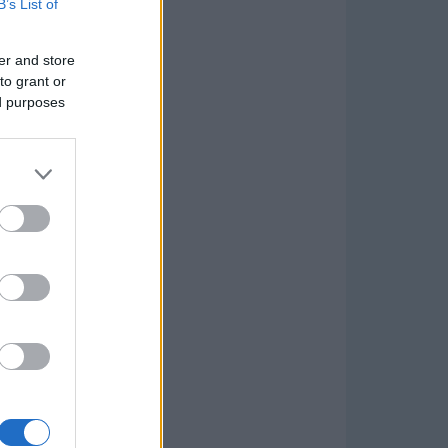
B’s List of
er and store
to grant or
ed purposes