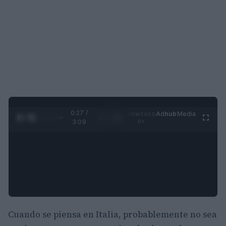
0:29 /
Ad
hub
Media
POWERED
1
/
4
3:09
BY
Cuando se piensa en Italia, probablemente no sea