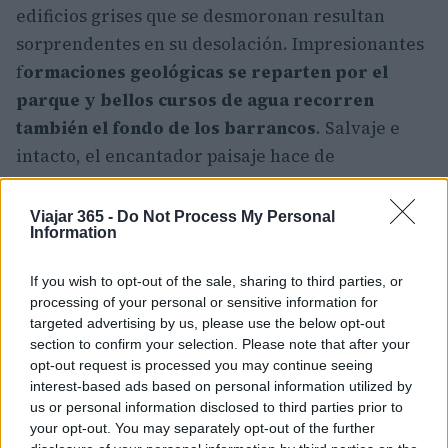
edificios grises que se desmoronan resultan
sorprendentes en su desolación. Impresionantes
f
ormaciones geológicas se reparten por el
parque y bellos cursos de agua recorren
también el fondo de los barrancos
. Salvaje e
intacto, el encantador paisaje hace de
Aspromonte un gran lugar para visitar.
Viajar 365 -
Do Not Process My Personal
5. Parque Nacional del Stelvio
Information
Con amplias p
raderas llenas de flores que dan
If you wish to opt-out of the sale, sharing to third parties, or
paso a exuberantes bosques alpinos y los
processing of your personal or sensitive information for
indómitos Alpes que lo dominan todo,
los
targeted advertising by us, please use the below opt-out
section to confirm your selection. Please note that after your
paisajes del Parque Nacional del Stelvio son
opt-out request is processed you may continue seeing
fascinantes por la serie de vistas espectaculares
interest-based ads based on personal information utilized by
que ofrecen.
us or personal information disclosed to third parties prior to
your opt-out. You may separately opt-out of the further