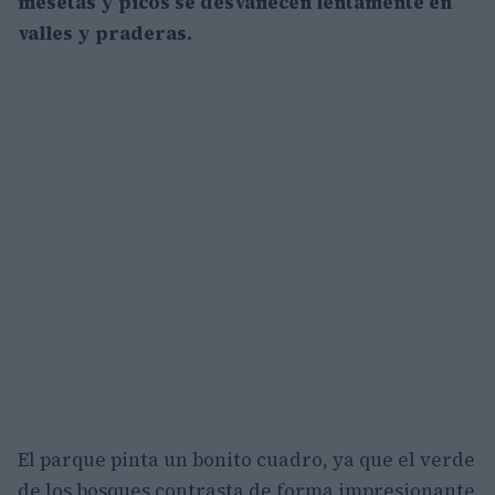
mesetas y picos se desvanecen lentamente en
valles y praderas.
El parque pinta un bonito cuadro, ya que el verde
de los bosques contrasta de forma impresionante