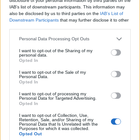
disclosure of your personal information by third parties on the
En verano, el parque cobra vida y los colores
IAB’s list of downstream participants. This information may
surgen de todos los rincones;
las blancas
also be disclosed by us to third parties on the
IAB’s List of
montañas nevadas y los glaciares brillan bajo
Downstream Participants
that may further disclose it to other
third parties.
el sol, mientras que el amarillo de las flores
florece con fuerza entre las verdes hierbas y
Please note that this website/app uses one or more Google
Personal Data Processing Opt Outs
services and may gather and store information including but
los bosques que cubren el parque.
Para los
not limited to your visit or usage behaviour. You may click to
I want to opt-out of the Sharing of my
visitantes que buscan una versión idealizada de
personal data.
grant or deny consent to Google and its third-party tags to
Opted In
cómo son los Alpes; no busquen más porque
use your data for below specified purposes in below Google
consent section.
Stelvio lo tiene todo.
I want to opt-out of the Sale of my
Personal Data.
Opted In
4. Parque Nacional de los Abruzos, Lacio y
Molise
I want to opt-out of processing my
Personal Data for Targeted Advertising.
Opted In
Los valles y las colinas de este extenso parque
nacional
permiten practicar un delicioso
I want to opt-out of Collection, Use,
Retention, Sale, and/or Sharing of my
senderismo, ya que en este entorno virgen y
Personal Data that Is Unrelated with the
Purposes for which it was collected.
prístino uno se siente libre y sin obstáculos
Opted Out