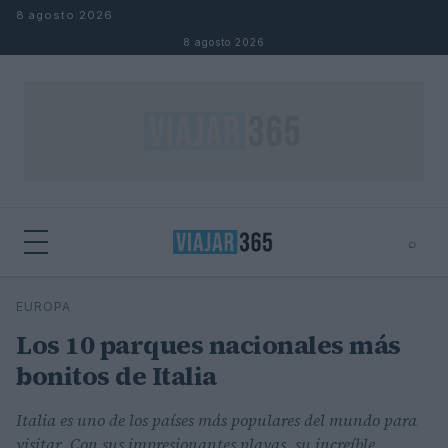
Saltar al contenido
8 agosto 2026
8 agosto 2026
⌕
⌕
×
EUROPA
Buscar
Los 10 parques nacionales más
bonitos de Italia
Italia es uno de los países más populares del mundo para
visitar. Con sus impresionantes playas, su increíble