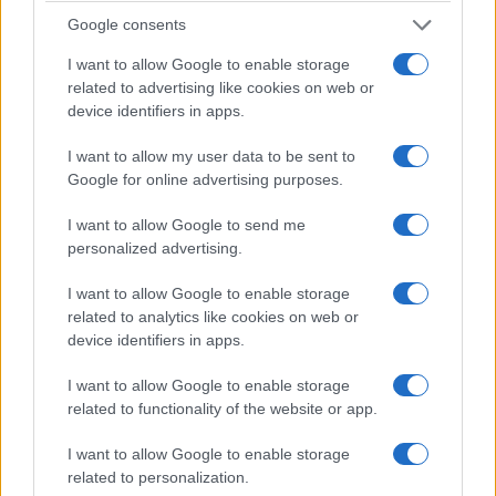
mientras las maravillas naturales que se
Google consents
muestran calman el alma.
I want to allow Google to enable storage
Las montañas y los extensos bosques de hayas
related to advertising like cookies on web or
device identifiers in apps.
son una importante zona protegida para los
animales raros y, escondidos entre la maleza, se
I want to allow my user data to be sent to
encuentran los
rebecos de los Abruzos, los
Google for online advertising purposes.
lobos italianos y los osos pardos de Marsella,
I want to allow Google to send me
que deambulan por su vida cotidiana.
personalized advertising.
El verde interminable de la campiña se ve
I want to allow Google to enable storage
related to analytics like cookies on web or
interrumpido por los
lagos de color azul
device identifiers in apps.
brillante que salpican la zona y por los
imponentes picos de las montañas, que
I want to allow Google to enable storage
related to functionality of the website or app.
alcanzan más de 2.000 metros de altura
. Con
más de 2000 tipos de especies vegetales, los
I want to allow Google to enable storage
amantes de la naturaleza encontrarán consuelo
related to personalization.