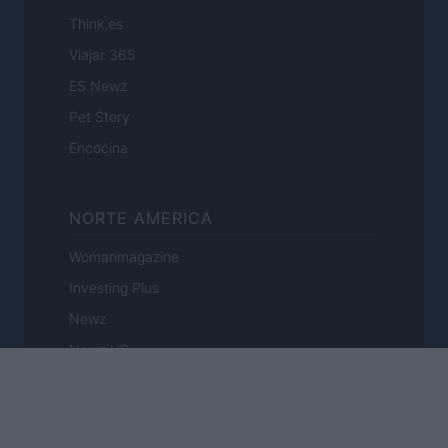
Think.es
Viajar 365
ES Newz
Pet Story
Encocina
NORTE AMERICA
Womanmagazine
Investing Plus
Newz
Newz US
Newz California
Newz Texas
Newz Florida