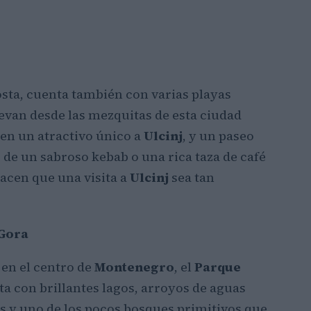
costa, cuenta también con varias playas
evan desde las mezquitas de esta ciudad
n un atractivo único a
Ulcinj
, y un paseo
 de un sabroso kebab o una rica taza de café
hacen que una visita a
Ulcinj
sea tan
 Gora
, en el centro de
Montenegro
, el
Parque
a con brillantes lagos, arroyos de aguas
s y uno de los pocos bosques primitivos que