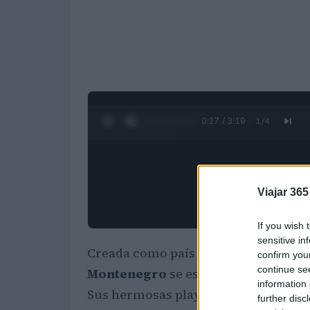
0:28 / 3:19
1
/
4
Viajar 365
If you wish 
sensitive in
Creada como país independiente en 2
confirm you
continue se
Montenegro
se está convirtiendo rá
information 
Sus hermosas playas, sus verdes mon
further disc