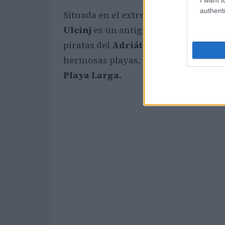
authenti
Situada en el extremo sur de
Monte
Ulcinj
es un antiguo puerto marítimo
piratas del
Adriático
. Hoy en día, l
hermosas playas, entre las que dest
Playa Larga
.