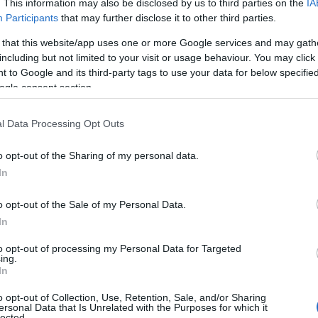
tantes cada año, si a esto le añadimos un
. This information may also be disclosed by us to third parties on the
IA
Participants
that may further disclose it to other third parties.
lidad de practicar actividades como el
 that this website/app uses one or more Google services and may gath
 es de extrañar que el turismo sea el motor de
including but not limited to your visit or usage behaviour. You may click 
en cuenta los 10 mejores lugares para visitar
 to Google and its third-party tags to use your data for below specifi
ogle consent section.
l Data Processing Opt Outs
o opt-out of the Sharing of my personal data.
In
o opt-out of the Sale of my Personal Data.
In
to opt-out of processing my Personal Data for Targeted
ing.
In
o opt-out of Collection, Use, Retention, Sale, and/or Sharing
ersonal Data that Is Unrelated with the Purposes for which it
lected.