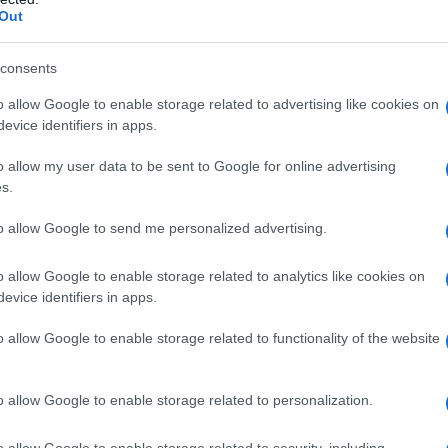
Out
consents
o allow Google to enable storage related to advertising like cookies on
evice identifiers in apps.
o que ofrece
Montenegro
en un país más
o allow my user data to be sent to Google for online advertising
s.
caciones aquí sean aún más atractivas. Los
dos los mejores lugares que visitar en
to allow Google to send me personalized advertising.
mprescindibles antes de que el resto del
o allow Google to enable storage related to analytics like cookies on
s del país.
evice identifiers in apps.
isitar en Montenegro
o allow Google to enable storage related to functionality of the website
visitar en
Montenegro
.
o allow Google to enable storage related to personalization.
o allow Google to enable storage related to security, including