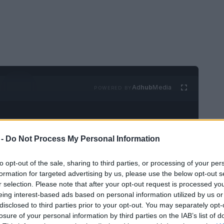
Ad
hub
Media
POWERED BY
 -
Do Not Process My Personal Information
to opt-out of the sale, sharing to third parties, or processing of your per
formation for targeted advertising by us, please use the below opt-out s
006, la pequeña nación balcánica de
r selection. Please note that after your opt-out request is processed y
eing interest-based ads based on personal information utilized by us or
pidamente en un popular destino turístico.
disclosed to third parties prior to your opt-out. You may separately opt-
tañas y sus ciudades históricas de postal
losure of your personal information by third parties on the IAB’s list of