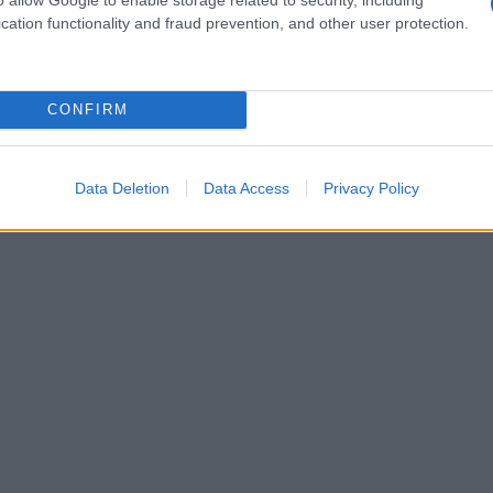
 encuentra a tan solo cinco minutos a pie
cation functionality and fraud prevention, and other user protection.
CONFIRM
Data Deletion
Data Access
Privacy Policy