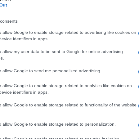
Out
consents
Holanda
o allow Google to enable storage related to advertising like cookies on
evice identifiers in apps.
 Holanda son imperdibles, y la mayoría son
o allow my user data to be sent to Google for online advertising
s.
to allow Google to send me personalized advertising.
esa con muchos
edificios antiguos y bonitos
o allow Google to enable storage related to analytics like cookies on
a una excursión de un día, gracias a sus
evice identifiers in apps.
arretera
. La ciudad es
famosa por su queso,
o allow Google to enable storage related to functionality of the website
, sus velas y sus pipas de arcilla.
acan el hermoso ayuntamiento del siglo XV y
o allow Google to enable storage related to personalization.
anskerk. El compacto centro de la ciudad está
o allow Google to enable storage related to security, including