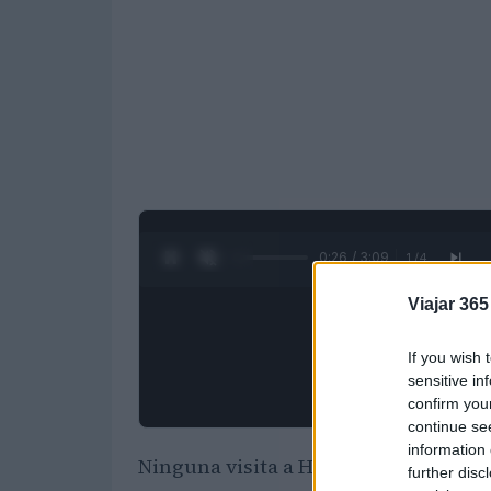
0:27 / 3:09
1
/
4
Viajar 365
If you wish 
sensitive in
confirm you
continue se
information 
Ninguna visita a Holanda está comple
further disc