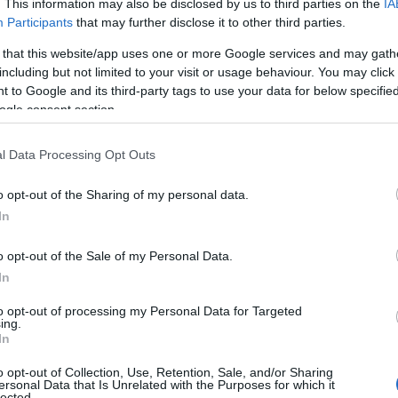
ocionantes que ver en los Países Bajos.
. This information may also be disclosed by us to third parties on the
IA
Participants
that may further disclose it to other third parties.
nto y los magníficos campos de flores
 that this website/app uses one or more Google services and may gath
as ciudades cargados de museos y lugares
including but not limited to your visit or usage behaviour. You may click 
ofrecer a los visitantes.
 to Google and its third-party tags to use your data for below specifi
ogle consent section.
l Data Processing Opt Outs
o opt-out of the Sharing of my personal data.
In
o opt-out of the Sale of my Personal Data.
In
to opt-out of processing my Personal Data for Targeted
ing.
In
o opt-out of Collection, Use, Retention, Sale, and/or Sharing
ersonal Data that Is Unrelated with the Purposes for which it
lected.