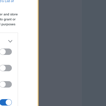
B’s List of
er and store
to grant or
ed purposes