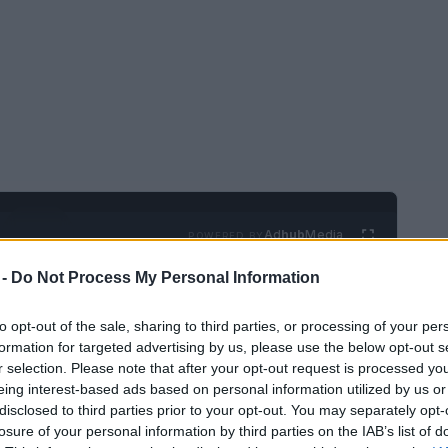
Ad
hub
Media
POWERED BY
 -
Do Not Process My Personal Information
to opt-out of the sale, sharing to third parties, or processing of your per
formation for targeted advertising by us, please use the below opt-out s
r selection. Please note that after your opt-out request is processed y
eing interest-based ads based on personal information utilized by us or
disclosed to third parties prior to your opt-out. You may separately opt-
ta sin una visita a la capital, Ámsterdam; sin
losure of your personal information by third parties on the IAB’s list of