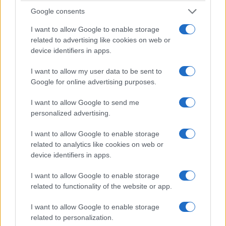
de 1540 con un zodíaco pintado a
Google consents
mano;
Prinzipalmarkt,
una histórica calle
I want to allow Google to enable storage
comercial, y la iglesia de San Lamberto del siglo
related to advertising like cookies on web or
device identifiers in apps.
XIV con tres jaulas que exhibían cadáveres de
revolucionarios en 1535. Una hermosa vista es el
I want to allow my user data to be sent to
jardín botánico fundado en 1803; los jinetes
Google for online advertising purposes.
pueden querer visitar el
Museo del Caballo de
I want to allow Google to send me
Westfalia.
personalized advertising.
I want to allow Google to enable storage
3. Marburgo
related to analytics like cookies on web or
device identifiers in apps.
I want to allow Google to enable storage
related to functionality of the website or app.
I want to allow Google to enable storage
related to personalization.