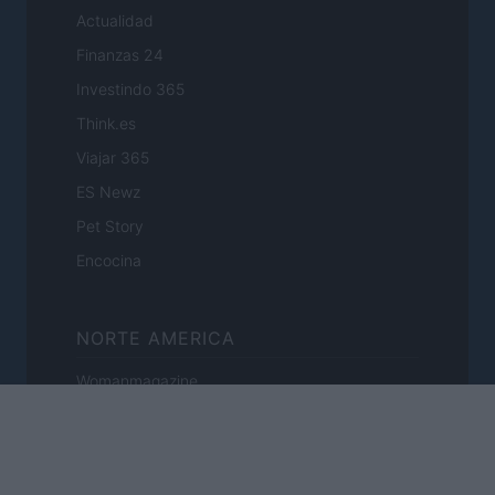
Actualidad
Finanzas 24
Investindo 365
Think.es
Viajar 365
ES Newz
Pet Story
Encocina
NORTE AMERICA
Womanmagazine
Investing Plus
Newz
Newz US