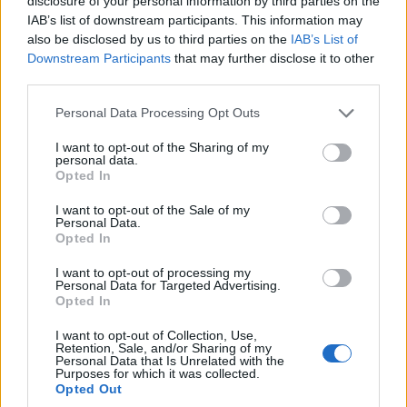
disclosure of your personal information by third parties on the
sobrevivió a la Segunda Guerra Mundial.
IAB’s list of downstream participants. This information may
also be disclosed by us to third parties on the
IAB’s List of
Downstream Participants
that may further disclose it to other
4. Munster
third parties.
Please note that this website/app uses one or more Google
Personal Data Processing Opt Outs
services and may gather and store information including but
not limited to your visit or usage behaviour. You may click to
I want to opt-out of the Sharing of my
Munster es un buen lugar en el oeste de
personal data.
grant or deny consent to Google and its third-party tags to
Opted In
Alemania para quemar esas calorías al comer
use your data for below specified purposes in below Google
consent section.
rica comida alemana: simplemente pasea en
I want to opt-out of the Sale of my
Personal Data.
bicicleta por la ciudad. Una encuesta realizada
Opted In
hace unos años encontró que más habitantes
I want to opt-out of processing my
usaban bicicletas que
automóviles.
Personal Data for Targeted Advertising.
Opted In
Esta ciudad de
Westfalia
tiene muchas
I want to opt-out of Collection, Use,
Retention, Sale, and/or Sharing of my
atracciones entre las que puedes andar en
Personal Data that Is Unrelated with the
Purposes for which it was collected.
bicicleta. Entre ellos, la restaurada Catedral de
Opted Out
San Pablo del siglo XIII con su reloj astronómico