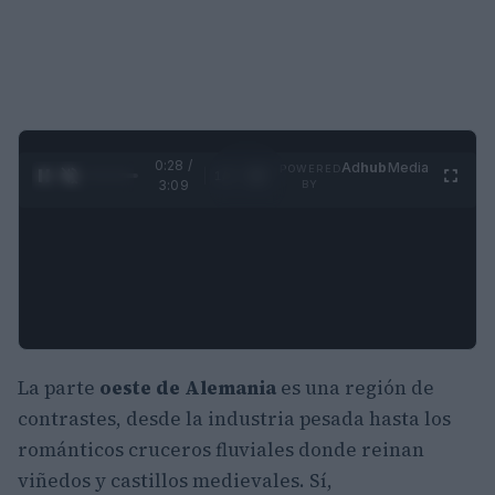
0:29 /
Ad
hub
Media
POWERED
1
/
4
3:09
BY
La parte
oeste de Alemania
es una región de
contrastes, desde la industria pesada hasta los
románticos cruceros fluviales donde reinan
viñedos y castillos medievales. Sí,