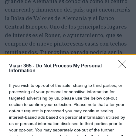
grande de Alemania es conocida como el centro
comercial y financiero del país; aquí encontrarás
la Bolsa de Valores de Alemania y el Banco
Central Europeo. Uno de los principales lugares
de interés es el Roner, o ayuntamiento, que se
compone de nueve pintorescas casas con techos
puntiagudos. Tu próxima parada podría ser la
catedral gótica de Frankfurt, con su torre que se
Viajar 365 -
Do Not Process My Personal
extiende hacia el cielo.
Information
Los reyes del Sacro Imperio Romano Germánico
If you wish to opt-out of the sale, sharing to third parties, or
fueron coronados a partir de 1356. Una tercera
processing of your personal or sensitive information for
targeted advertising by us, please use the below opt-out
opción podría ser el Jardín Arqueológico con un
section to confirm your selection. Please note that after your
asentamiento romano, otros edificios antiguos y
opt-out request is processed you may continue seeing
un palacio real. El
distrito de Allstadt
tiene
interest-based ads based on personal information utilized by
us or personal information disclosed to third parties prior to
algunos edificios antiguos notables, incluida la
your opt-out. You may separately opt-out of the further
única casa con entramado de madera que