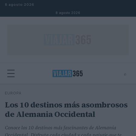
Saltar al contenido
8 agosto 2026
8 agosto 2026
⌕
⌕
×
EUROPA
Buscar
Los 10 destinos más asombrosos
de Alemania Occidental
Conoce los 10 destinos más fascinantes de Alemania
Occidental. Disfruta cada ciudad y cada paisaje que te