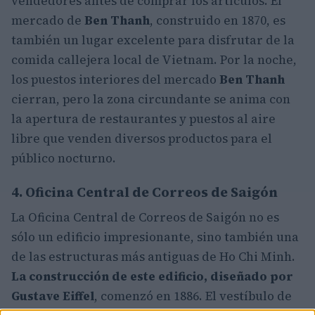
vendedores antes de comprar los artículos. El
mercado de
Ben Thanh
, construido en 1870, es
también un lugar excelente para disfrutar de la
comida callejera local de Vietnam. Por la noche,
los puestos interiores del mercado
Ben Thanh
cierran, pero la zona circundante se anima con
la apertura de restaurantes y puestos al aire
libre que venden diversos productos para el
público nocturno.
4. Oficina Central de Correos de Saigón
La Oficina Central de Correos de Saigón no es
sólo un edificio impresionante, sino también una
de las estructuras más antiguas de Ho Chi Minh.
La construcción de este edificio, diseñado por
Gustave Eiffel
, comenzó en 1886. El vestíbulo de