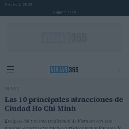
Saltar al contenido
6 agosto 2026
6 agosto 2026
⌕
⌕
×
MUNDO
Buscar
Las 10 principales atracciones de
Ciudad Ho Chi Minh
Escápese del turismo tradicional de Vietnam con este
resumen de otras atracciones turísticas menos famosas de