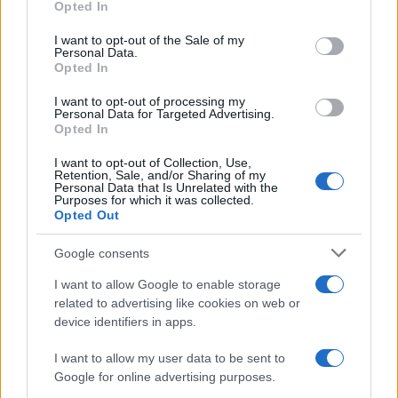
altos campanarios, es sin duda uno de los más
Opted In
use your data for below specified purposes in below Google
visibles.
La catedral se construyó
consent section.
I want to opt-out of the Sale of my
originalmente entre 1863 y 1880
y se levantó en
Personal Data.
Opted In
un lugar donde antes había una pagoda
vietnamita. Todos los materiales de la
Catedral
I want to opt-out of processing my
Personal Data for Targeted Advertising.
de Notre Dame
de Saigón
, de ladrillo rojo, se
Opted In
importaron de Francia. Durante muchos años se
I want to opt-out of Collection, Use,
la conoció como Iglesia de Saigón, pero en 1962 la
Retention, Sale, and/or Sharing of my
Personal Data that Is Unrelated with the
estructura se elevó a basílica. En ese momento
Purposes for which it was collected.
Opted Out
también se cambió su nombre por el de
Catedral
Basílica de Notre Dame de Saigón
, y también se
Google consents
convirtió en la principal catedral del país.
I want to allow Google to enable storage
related to advertising like cookies on web or
2. Palacio de la Independencia
device identifiers in apps.
Diseñado por el arquitecto
Ngô Viết Thụ
, este
I want to allow my user data to be sent to
inmueble fue en su día el hogar y lugar de
Google for online advertising purposes.