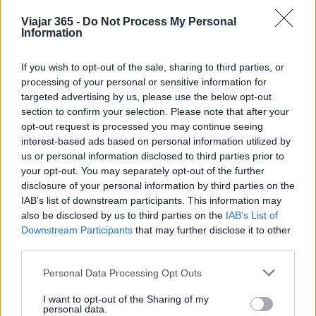
este gran edificio presenta varios mapas
pintados, y también hay un mosaico del antiguo
Viajar 365 -
Do Not Process My Personal
Information
presidente del país, Ho Chi Minh, al final del gran
vestíbulo. Este edificio, que cuenta con un
If you wish to opt-out of the sale, sharing to third parties, or
elegante techo abovedado, un hermoso suelo de
processing of your personal or sensitive information for
targeted advertising by us, please use the below opt-out
baldosas y cabinas telefónicas antiguas, es una
section to confirm your selection. Please note that after your
oficina de correos en funcionamiento y su visita
opt-out request is processed you may continue seeing
es gratuita. También hay tiendas en la
Oficina
interest-based ads based on personal information utilized by
us or personal information disclosed to third parties prior to
Central de Correos
de Saigón donde los
your opt-out. You may separately opt-out of the further
visitantes pueden comprar postales y otros
disclosure of your personal information by third parties on the
recuerdos.
IAB’s list of downstream participants. This information may
also be disclosed by us to third parties on the
IAB’s List of
3. Catedral de Notre Dame de Saigón
Downstream Participants
that may further disclose it to other
third parties.
La Catedral de Notre Dame de Saigón, situada en
Please note that this website/app uses one or more Google
Personal Data Processing Opt Outs
el Distrito 1, es posiblemente el monumento más
services and may gather and store information including but
famoso de Ciudad Ho Chi Minh. Y con sus dos
not limited to your visit or usage behaviour. You may click to
I want to opt-out of the Sharing of my
personal data.
grant or deny consent to Google and its third-party tags to