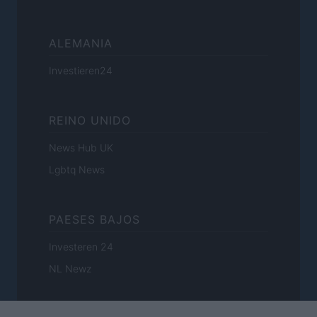
ALEMANIA
Investieren24
REINO UNIDO
News Hub UK
Lgbtq News
PAESES BAJOS
Investeren 24
NL Newz