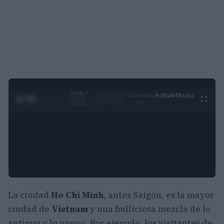
0:29 /
Ad
hub
Media
POWERED
1
/
4
3:19
BY
La ciudad
Ho Chi Minh
, antes Saigón, es la mayor
ciudad de
Vietnam
y una bulliciosa mezcla de lo
antiguo y lo nuevo. Por ejemplo, los visitantes de