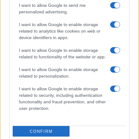
trabajo del presidente de
Vietnam
del Sur. En
I want to allow Google to send me
1975, un tanque norvietnamita se estrelló contra
personalized advertising.
la puerta principal, poniendo fin a la
I want to allow Google to enable storage
controvertida guerra de Vietnam. En la
related to analytics like cookies on web or
actualidad, el
Palacio de la Independencia
,
device identifiers in apps.
también llamado a veces
Palacio de la
I want to allow Google to enable storage
Reunificación
, es un hito histórico que parece
related to functionality of the website or app.
casi congelado en el tiempo. De hecho, dos de los
tanques que participaron en la toma del poder
I want to allow Google to enable storage
related to personalization.
original aún permanecen en el recinto y en el
tejado del edificio se encuentra una réplica de un
I want to allow Google to enable storage
helicóptero. Además, las habitaciones se han
related to security, including authentication
functionality and fraud prevention, and other
conservado en su estilo de finales de los 60 y los
user protection.
70. También hay muchas cosas interesantes en
este edificio de cinco plantas, incluido el sótano
del búnker que cuenta con un laberinto de
CONFIRM