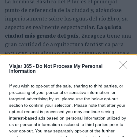
La hermosa Basílica del Pilar es el principal
punto de referencia de la ciudad y, alzándose
imperiosamente sobre las aguas del río Ebro, su
aspecto es realmente espectacular.
La quinta
ciudad más grande del país
, Zaragoza tiene una
gran cantidad de arquitectura fantástica para
explorar, con algunos restos romanos antiguos y
un viejo castillo sólo una fracción de lo que tiene
Viajar 365 -
Do Not Process My Personal
que ofrecer.
Information
Como el famoso pintor
Goya
nació en las
If you wish to opt-out of the sale, sharing to third parties, or
cercanías, hay muchas galerías que exhiben
processing of your personal or sensitive information for
targeted advertising by us, please use the below opt-out
fantásticas obras de arte. Si a esto le añadimos
section to confirm your selection. Please note that after your
un gran ambiente de tapas y bares, veremos que
opt-out request is processed you may continue seeing
merece la pena visitar Zaragoza.
interest-based ads based on personal information utilized by
us or personal information disclosed to third parties prior to
your opt-out. You may separately opt-out of the further
8. Córdoba