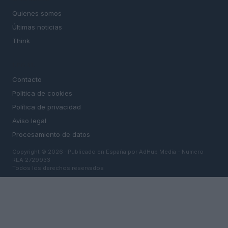
Quienes somos
Últimas noticias
Think
LEGAL
Contacto
Politica de cookies
Política de privacidad
Aviso legal
Procesamiento de datos
Copyright © 2026 · Publicado en España por AdHub Media - Numero
REA 2729933
Todos los derechos reservados
Los contenidos están elaborados por la redacción con el soporte de
herramientas digitales y realizados en colaboración con autores
independientes.