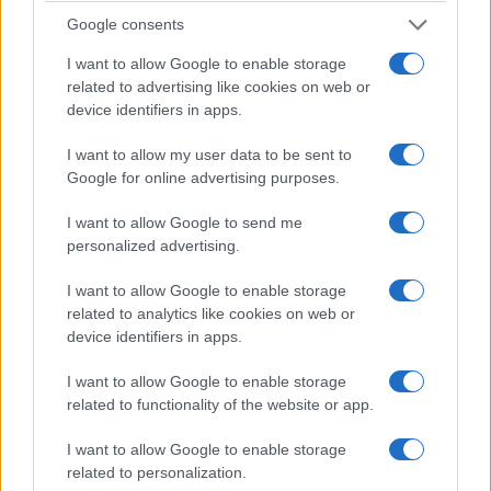
Con suficientes restaurantes y bares para
Google consents
mantenerle ocupado, Córdoba, con sus sinuosas
callejuelas, es un placer de visitar.
I want to allow Google to enable storage
related to advertising like cookies on web or
device identifiers in apps.
7. Málaga
Situada en la Costa del Sol, los rascacielos sin
I want to allow my user data to be sent to
Google for online advertising purposes.
alma de
Málaga
es una de las ciudades de España
que se está reinventando rápidamente. En los
I want to allow Google to send me
últimos años han surgido numerosas galerías de
personalized advertising.
arte, lo que parece apropiado ya que es el lugar
I want to allow Google to enable storage
de nacimiento de Picasso.
Junto con algunos
related to analytics like cookies on web or
device identifiers in apps.
lugares históricos encantadores
, como un
anfiteatro que data de la época romana y una
I want to allow Google to enable storage
fortaleza árabe, tiene una escena culinaria
related to functionality of the website or app.
floreciente, así como una gran vida nocturna
I want to allow Google to enable storage
para que los visitantes se suelten.
related to personalization.