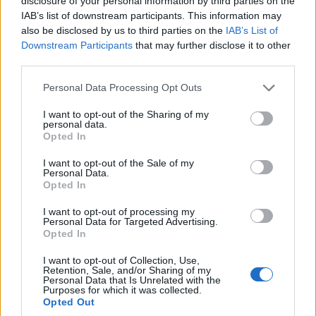
disclosure of your personal information by third parties on the
La impresionante
Mezquita de Córdoba
, que en
IAB’s list of downstream participants. This information may
also be disclosed by us to third parties on the
IAB’s List of
su día fue la ciudad más grande de Europa
Downstream Participants
that may further disclose it to other
Occidental, da fe del antiguo prestigio y la
third parties.
grandeza de la ciudad y es, sin duda, lo más
Please note that this website/app uses one or more Google
Personal Data Processing Opt Outs
destacado que hay que ver. La increíble mezquita
services and may gather and store information including but
morisca tiene una arquitectura fastuosa y bellos
not limited to your visit or usage behaviour. You may click to
I want to opt-out of the Sharing of my
personal data.
grant or deny consent to Google and its third-party tags to
arcos.
Opted In
use your data for below specified purposes in below Google
consent section.
I want to opt-out of the Sale of my
Está situada en el centro del casco histórico de
Personal Data.
Córdoba, que es una zona apasionante para
Opted In
explorar; sólo hay que advertir que sus
I want to opt-out of processing my
Personal Data for Targeted Advertising.
alrededores suelen estar llenos de turistas. Es un
Opted In
lugar encantador, con muchos
lugares
I want to opt-out of Collection, Use,
históricos en los que perderse y una
Retention, Sale, and/or Sharing of my
Personal Data that Is Unrelated with the
arquitectura divina.
Purposes for which it was collected.
Opted Out