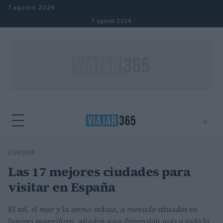
Saltar al contenido
7 agosto 2026
7 agosto 2026
⌕
⌕
×
EUROPA
Buscar
Las 17 mejores ciudades para
visitar en España
El sol, el mar y la arena sedosa, a menudo situados en
lugares magníficos, añaden una dimensión más a todo lo