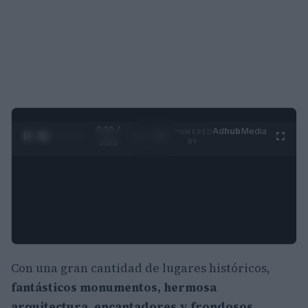
0:30 /
Ad
hub
Media
POWERED
1
/
4
3:55
BY
Con una gran cantidad de lugares históricos,
fantásticos monumentos, hermosa
arquitectura, encantadores y frondosos