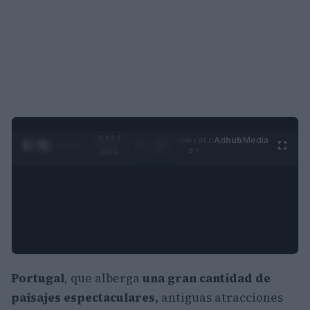
0:12 /
Ad
hub
Media
POWERED
1
/
4
3:55
BY
Portugal
, que alberga
una gran cantidad de
paisajes espectaculares,
antiguas atracciones