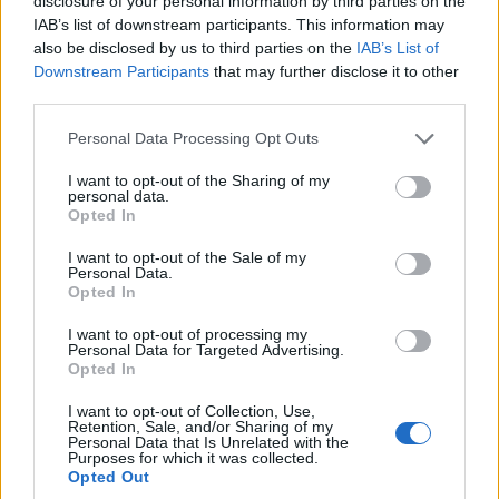
disclosure of your personal information by third parties on the
IAB’s list of downstream participants. This information may
los paisajes más románticos de Portugal. El
also be disclosed by us to third parties on the
IAB’s List of
tercer río más largo de la Península Ibérica, el
Downstream Participants
that may further disclose it to other
Duero se extiende casi 900 kilómetros desde la
third parties.
frontera con España hasta el Océano Atlántico en
Please note that this website/app uses one or more Google
Personal Data Processing Opt Outs
Oporto.
services and may gather and store information including but
not limited to your visit or usage behaviour. You may click to
I want to opt-out of the Sharing of my
personal data.
En el camino, hay pequeños pueblos y aldeas
grant or deny consent to Google and its third-party tags to
Opted In
use your data for below specified purposes in below Google
encantadoras para que los visitantes los visiten,
consent section.
I want to opt-out of the Sale of my
con castillos en ruinas y antiguas granjas de
Personal Data.
Opted In
piedra que bordean sus verdes laderas. Una
actividad muy popular es realizar un crucero
I want to opt-out of processing my
Personal Data for Targeted Advertising.
panorámico por el valle del río Duero y hacer
Opted In
una parada para degustar
deliciosos productos
I want to opt-out of Collection, Use,
locales y excelentes vinos
en sus magníficas
Retention, Sale, and/or Sharing of my
Personal Data that Is Unrelated with the
bodegas y viñedos.
Purposes for which it was collected.
Opted Out