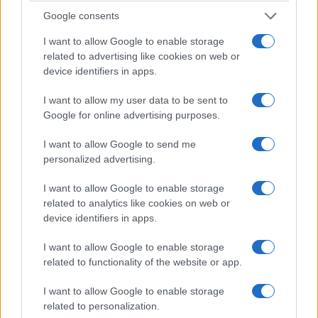
11. Monasterio de los Jerónimos
Google consents
Uno de los edificios más impresionantes de
I want to allow Google to enable storage
Portugal, el Monasterio de los Jerónimos se
related to advertising like cookies on web or
device identifiers in apps.
encuentra a orillas del río Tajo en el distrito de
Belem de Lisboa. Construida durante más de cien
I want to allow my user data to be sent to
años, la iglesia y el monasterio del siglo XVI
Google for online advertising purposes.
cuentan con una arquitectura asombrosa, con
I want to allow Google to send me
una rica ornamentación y decoraciones divinas
personalized advertising.
dondequiera que mires.
I want to allow Google to enable storage
related to analytics like cookies on web or
Si bien su impresionante portal sur está
device identifiers in apps.
recubierto de magníficas esculturas, son los
claustros de estilo manuelino los que son el
I want to allow Google to enable storage
related to functionality of the website or app.
verdadero espectáculo con sus
elegantes arcos y
pilares
y motivos finamente tallados. Su iglesia
I want to allow Google to enable storage
related to personalization.
es igualmente impresionante en términos de