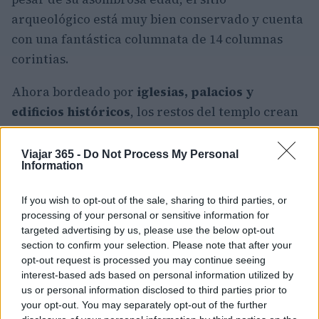
arqueológico está muy bien conservado y cuenta
con una fantástica columnata de 14 columnas
corintias.
Ahora bordeado por
iglesias, palacios y
edificios históricos
, los restos del templo crean
una vista muy impresionante. Uno de los
yacimientos romanos más importantes de la
Viajar 365 -
Do Not Process My Personal
Information
Península Ibérica, el Templo Romano de Évora es
ahora una de las atracciones turísticas más
If you wish to opt-out of the sale, sharing to third parties, or
populares de la ciudad.
processing of your personal or sensitive information for
targeted advertising by us, please use the below opt-out
12. Valle del río Duero
section to confirm your selection. Please note that after your
opt-out request is processed you may continue seeing
interest-based ads based on personal information utilized by
Serpenteando lentamente a través de suaves
us or personal information disclosed to third parties prior to
colinas, fértiles viñedos y exuberantes tierras de
your opt-out. You may separately opt-out of the further
cultivo, el valle del río Duero alberga algunos de