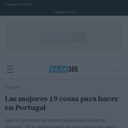
Saltar al contenido
7 agosto 2026
7 agosto 2026
⌕
⌕
×
EUROPA
Buscar
Las mejores 19 cosas para hacer
en Portugal
Aquí te contamos los mejores planes para hacer en
Portugal. No te puedes perder los maravilloso paisajes y