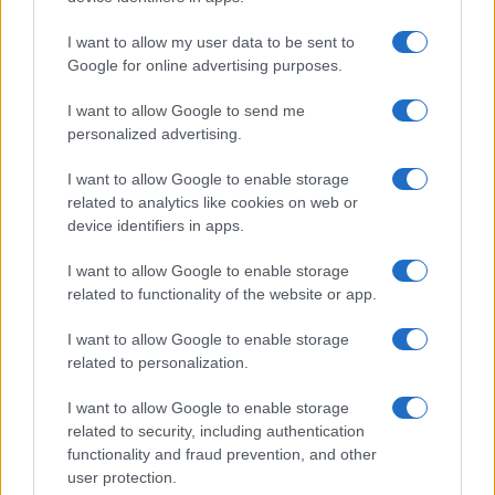
I want to allow my user data to be sent to
Google for online advertising purposes.
I want to allow Google to send me
personalized advertising.
I want to allow Google to enable storage
related to analytics like cookies on web or
device identifiers in apps.
I want to allow Google to enable storage
related to functionality of the website or app.
Explorando el Karoo: Aventuras y Sabores en
Sudáfrica
I want to allow Google to enable storage
Lucía Marín · 8 Ago 2026
related to personalization.
MUNDO
I want to allow Google to enable storage
related to security, including authentication
functionality and fraud prevention, and other
user protection.