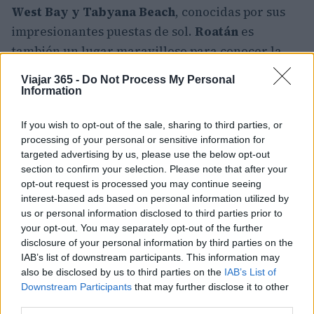
West Bay y Tabyana Beach
, conocidas por sus
impresionantes puestas de sol.
Roatán
es
también un lugar maravilloso para conocer la
cultura garífuna local
, y las excursiones guiadas
Viajar 365 -
Do Not Process My Personal
le permitirán visitar las aldeas garífunas y
Information
hablar con los residentes locales. El buceo, el
If you wish to opt-out of the sale, sharing to third parties, or
submarinismo, el senderismo y el kayak son
processing of your personal or sensitive information for
pasatiempos populares en Roatán.
targeted advertising by us, please use the below opt-out
section to confirm your selection. Please note that after your
opt-out request is processed you may continue seeing
interest-based ads based on personal information utilized by
AUTOR
us or personal information disclosed to third parties prior to
Redacción Viajar365.com
your opt-out. You may separately opt-out of the further
disclosure of your personal information by third parties on the
IAB’s list of downstream participants. This information may
also be disclosed by us to third parties on the
IAB’s List of
Downstream Participants
that may further disclose it to other
third parties.