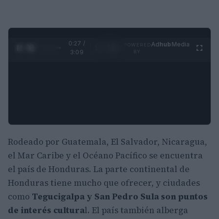
0:28 /
Ad
hub
Media
POWERED
1
/
4
3:09
BY
Rodeado por Guatemala, El Salvador, Nicaragua,
el Mar Caribe y el Océano Pacífico se encuentra
el país de Honduras. La parte continental de
Honduras tiene mucho que ofrecer, y ciudades
como
Tegucigalpa y San Pedro Sula son puntos
de interés cultura
l. El país también alberga