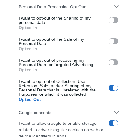
Please note that this website/app uses one or more Google
Personal Data Processing Opt Outs
services and may gather and store information including but
not limited to your visit or usage behaviour. You may click to
I want to opt-out of the Sharing of my
personal data.
grant or deny consent to Google and its third-party tags to
Opted In
use your data for below specified purposes in below Google
consent section.
I want to opt-out of the Sale of my
Personal Data.
Opted In
I want to opt-out of processing my
Personal Data for Targeted Advertising.
Opted In
I want to opt-out of Collection, Use,
Retention, Sale, and/or Sharing of my
Personal Data that Is Unrelated with the
Purposes for which it was collected.
Opted Out
Google consents
Sigue leyendo
I want to allow Google to enable storage
related to advertising like cookies on web or
MUNDO
device identifiers in apps.