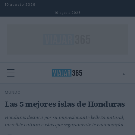
Saltar al contenido
10 agosto 2026
10 agosto 2026
⌕
⌕
×
MUNDO
Buscar
Las 5 mejores islas de Honduras
Honduras destaca por su impresionante belleza natural,
increíble cultura e islas que seguramente le enamorarán.