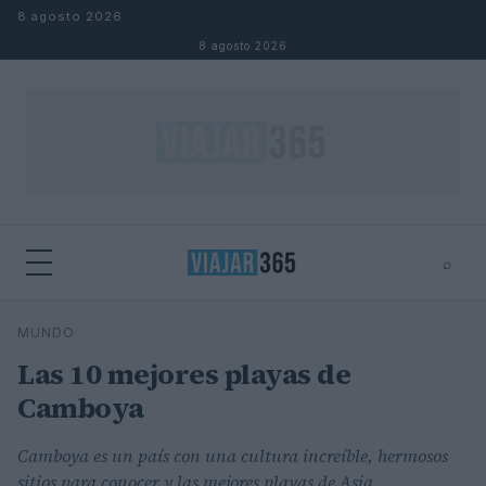
Saltar al contenido
8 agosto 2026
8 agosto 2026
⌕
⌕
×
MUNDO
Buscar
Las 10 mejores playas de
Camboya
Camboya es un país con una cultura increíble, hermosos
sitios para conocer y las mejores playas de Asia.