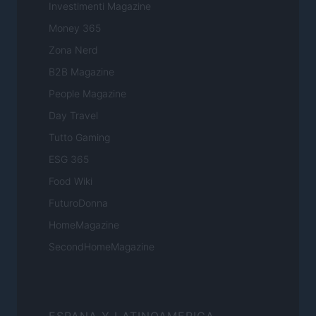
Investimenti Magazine
Money 365
Zona Nerd
B2B Magazine
People Magazine
Day Travel
Tutto Gaming
ESG 365
Food Wiki
FuturoDonna
HomeMagazine
SecondHomeMagazine
ESPANA Y LATINOAMERICA