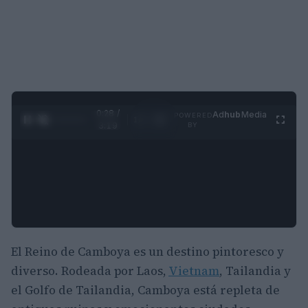
0:29 /
Ad
hub
Media
POWERED
1
/
4
3:19
BY
El Reino de Camboya es un destino pintoresco y
diverso. Rodeada por Laos,
Vietnam
, Tailandia y
el Golfo de Tailandia, Camboya está repleta de