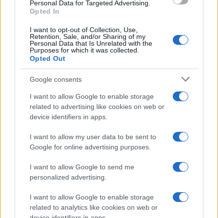
Serendipity.
Hay casi tres kilómetros de arena
Personal Data for Targeted Advertising.
Opted In
dorada y un bullicioso muelle de
I want to opt-out of Collection, Use,
transbordadores en un extremo
. La carretera
Retention, Sale, and/or Sharing of my
Personal Data that Is Unrelated with the
de Serendipity Beach conduce a la playa, y a
Purposes for which it was collected.
ambos lados verá una serie de servicios como
Opted Out
restaurantes, bares e incluso un campo de golf.
Google consents
Es un lugar muy popular entre los turistas
I want to allow Google to enable storage
mochileros, pero también hay varios hoteles de
related to advertising like cookies on web or
gama media y de lujo entre los que elegir.
device identifiers in apps.
1. Playa de Otres
I want to allow my user data to be sent to
Google for online advertising purposes.
Si quiere escapar del bullicio de Serendipity y
Ochheuteal en Sihanoukville, la playa de Otres
I want to allow Google to send me
personalized advertising.
es una gran alternativa. Está al sur de los lugares
costeros más populares de
Sihanoukville
, pero
I want to allow Google to enable storage
está menos concurrida, es un poco más tranquila
related to analytics like cookies on web or
device identifiers in apps.