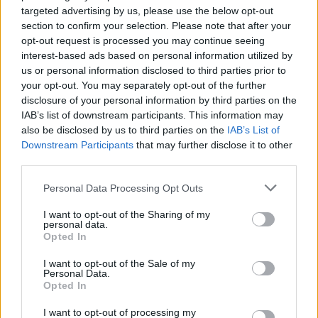
verde está a un paso. En
Lazy Beach
no habrá
targeted advertising by us, please use the below opt-out
grandes multitudes, y probablemente será uno
section to confirm your selection. Please note that after your
opt-out request is processed you may continue seeing
de los pocos turistas. Practicar snorkel es un
interest-based ads based on personal information utilized by
pasatiempo popular, pero también lo es relajarse
us or personal information disclosed to third parties prior to
en una hamaca y disfrutar de la brisa marina.
your opt-out. You may separately opt-out of the further
disclosure of your personal information by third parties on the
Hay un bar y un restaurante situados en Lazy
IAB’s list of downstream participants. This information may
Beach, por lo que no tendrá que salir de la isla
also be disclosed by us to third parties on the
IAB’s List of
para tomar un refresco y disfrutar de una
Downstream Participants
that may further disclose it to other
third parties.
deliciosa cocina.
Please note that this website/app uses one or more Google
Personal Data Processing Opt Outs
2. Playa Serendipity
services and may gather and store information including but
not limited to your visit or usage behaviour. You may click to
I want to opt-out of the Sharing of my
En Sihanoukville, hay dos playas vecinas
personal data.
grant or deny consent to Google and its third-party tags to
Opted In
llamadas
Serendipity Beach y Ochheuteal
use your data for below specified purposes in below Google
consent section.
Beach
. Técnicamente, Serendipity Beach es el
I want to opt-out of the Sale of my
Personal Data.
afloramiento rocoso que está a un paso de la
Opted In
arena, pero ambas playas suelen llamarse
I want to opt-out of processing my