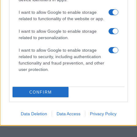
y mucho más relajada. Hay una hilera de bares y
opciones de alojamiento antes de llegar a un
I want to allow Google to enable storage
related to functionality of the website or app.
largo tramo de hermosa costa. La
playa de Otres
es ideal para disfrutar del aire libre, y entre las
I want to allow Google to enable storage
actividades que se pueden realizar están el
related to personalization.
kayak
y el
windsurf
. Los sábados por la noche, el
I want to allow Google to enable storage
mercado de Otres es el lugar ideal. El mercado
related to security, including authentication
alberga puestos de comida y música en directo
functionality and fraud prevention, and other
user protection.
que se prolonga hasta la madrugada del
domingo.
CONFIRM
AUTOR
Redacción Viajar365.com
Data Deletion
Data Access
Privacy Policy