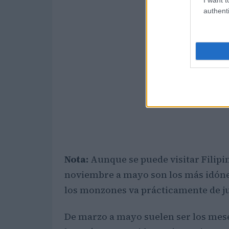
authenti
Nota:
Aunque se puede visitar Filipi
noviembre a mayo son los más idóneo
los monzones va prácticamente de ju
De marzo a mayo suelen ser los mese