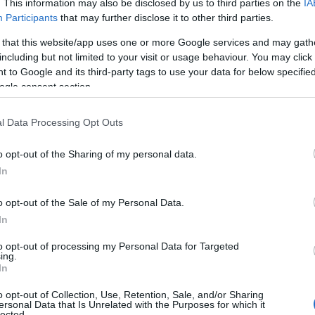
es uno de los lugares
con mayor
. This information may also be disclosed by us to third parties on the
IA
Participants
that may further disclose it to other third parties.
hace que las mejores playas de Filipinas sean
 that this website/app uses one or more Google services and may gath
 explorar.
including but not limited to your visit or usage behaviour. You may click 
 to Google and its third-party tags to use your data for below specifi
ogle consent section.
l Data Processing Opt Outs
o opt-out of the Sharing of my personal data.
In
o opt-out of the Sale of my Personal Data.
In
to opt-out of processing my Personal Data for Targeted
ing.
In
o opt-out of Collection, Use, Retention, Sale, and/or Sharing
ersonal Data that Is Unrelated with the Purposes for which it
lected.