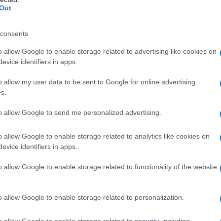
Out
consents
s de las mejores playas de Filipinas, sin duda
o allow Google to enable storage related to advertising like cookies on
evice identifiers in apps.
a visitarlas.
o allow my user data to be sent to Google for online advertising
amente impresionantes y se pueden visitar
s.
ratura más baja es de unos
21 ºC en enero
,
to allow Google to send me personalized advertising.
o el «verano» para nosotros aquí en Europa.
o allow Google to enable storage related to analytics like cookies on
uda sabrás de qué estoy hablando y por qué
evice identifiers in apps.
o allow Google to enable storage related to functionality of the website
o allow Google to enable storage related to personalization.
o allow Google to enable storage related to security, including