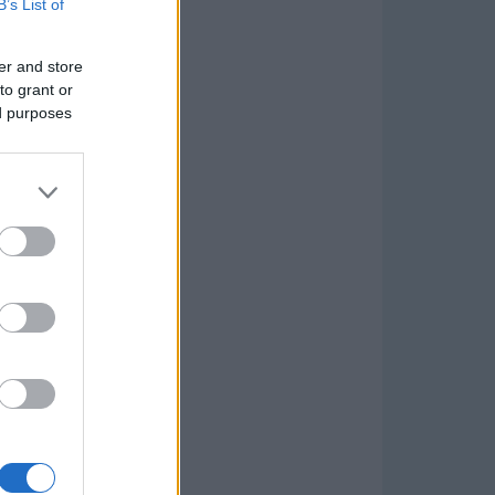
B’s List of
er and store
to grant or
ed purposes