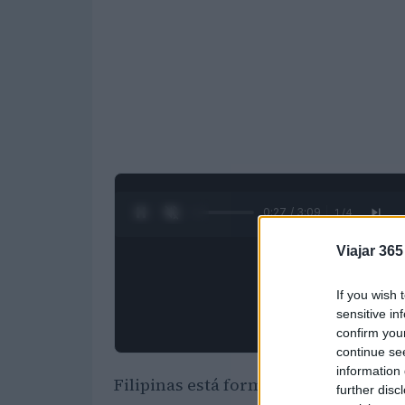
0:28 / 3:09
1
/
4
Viajar 365
If you wish 
sensitive in
confirm you
continue se
information 
Filipinas está formada
por más de 7.
further disc