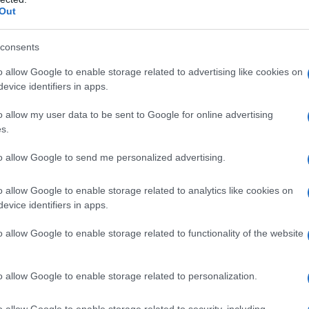
ievales y antiguas iglesias fortificadas,
Out
 arquitectónicos asombrosos. También
 espectaculares del planeta
, como las
consents
nubio. Si está buscando un país rico en
o allow Google to enable storage related to advertising like cookies on
 libre, no busque más allá de Rumania.
evice identifiers in apps.
o allow my user data to be sent to Google for online advertising
s.
to allow Google to send me personalized advertising.
stelar de la arquitectura tradicional de
 XV por el líder militar húngaro John
o allow Google to enable storage related to analytics like cookies on
 y los techos de colores brillantes del
evice identifiers in apps.
tros a la redonda. Está encaramado sobre un
o allow Google to enable storage related to functionality of the website
dad de Hunedoara y al río Zlatsi.
o allow Google to enable storage related to personalization.
 de
los castillos más grandes de Europa
,
na de misteriosas leyendas. Se cree que es la
o allow Google to enable storage related to security, including