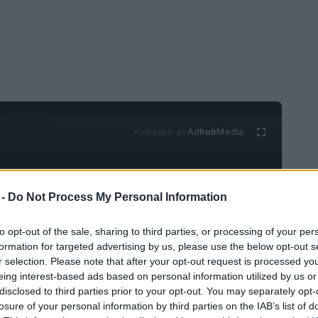
Ad
hub
Media
POWERED BY
 -
Do Not Process My Personal Information
to opt-out of the sale, sharing to third parties, or processing of your per
formation for targeted advertising by us, please use the below opt-out s
r selection. Please note that after your opt-out request is processed y
anía
te cautivará desde el momento en que
eing interest-based ads based on personal information utilized by us or
personas relacionan este destino
disclosed to third parties prior to your opt-out. You may separately opt-
losure of your personal information by third parties on the IAB’s list of
nia y Drácula
, hay muchas más cosas que