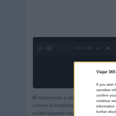
0:28 / 3:19
1
/
4
Viajar 365
If you wish 
sensitive in
confirm you
El misterioso y atractivo país de
Rum
continue se
cruces la frontera. Aunque muchas 
information 
further disc
relativamente virgen con
Transilva