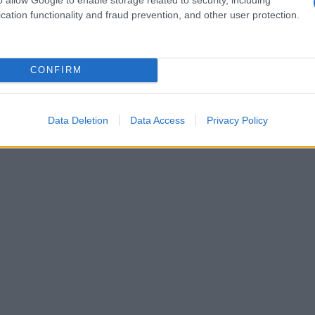
uchos visitantes también argumentan que fue
cation functionality and fraud prevention, and other user protection.
m Stoker, Drácula.
CONFIRM
Data Deletion
Data Access
Privacy Policy