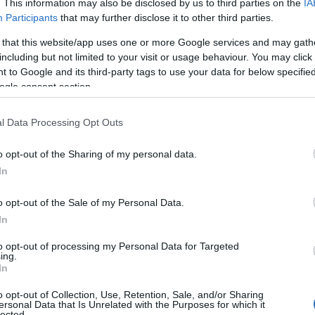
. This information may also be disclosed by us to third parties on the
IA
Participants
that may further disclose it to other third parties.
 that this website/app uses one or more Google services and may gath
including but not limited to your visit or usage behaviour. You may click 
 to Google and its third-party tags to use your data for below specifi
ogle consent section.
l Data Processing Opt Outs
o opt-out of the Sharing of my personal data.
In
o opt-out of the Sale of my Personal Data.
In
to opt-out of processing my Personal Data for Targeted
ing.
In
o opt-out of Collection, Use, Retention, Sale, and/or Sharing
ersonal Data that Is Unrelated with the Purposes for which it
lected.