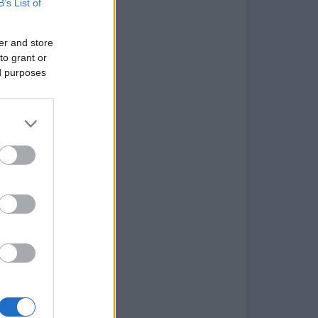
B’s List of
er and store
to grant or
ed purposes