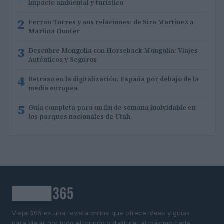
impacto ambiental y turístico
2
Ferran Torres y sus relaciones: de Sira Martínez a
Martina Hunter
3
Descubre Mongolia con Horseback Mongolia: Viajes
Auténticos y Seguros
4
Retraso en la digitalización: España por debajo de la
media europea
5
Guía completa para un fin de semana inolvidable en
los parques nacionales de Utah
Viajar365 es una revista online que ofrece ideas y guías
para viajar por todo el mundo y disfrutar al máximo cada