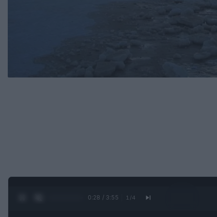
0:29 / 3:55
1
/
4