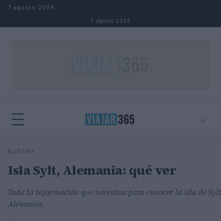
Saltar al contenido
7 agosto 2026
7 agosto 2026
⌕
⌕
×
EUROPA
Buscar
Isla Sylt, Alemania: qué ver
Toda la información que necesitas para conocer la isla de Syl
Alemania.