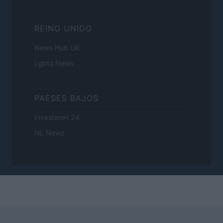
REINO UNIDO
News Hub UK
Lgbtq News
PAESES BAJOS
Investeren 24
NL Newz