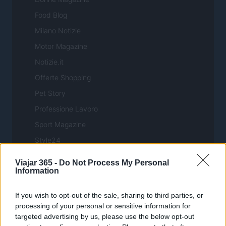
Food Blog
Milano Notizie
Motor Magazine
Notizie.it
Offerte Shopping
Pet Story
Professione Lavoro
Sport Magazine
Style24
Think.it
Viajar 365 -
Do Not Process My Personal
Information
Tuobenessere
Viaggiamo
If you wish to opt-out of the sale, sharing to third parties, or
Nonne Magazine
processing of your personal or sensitive information for
targeted advertising by us, please use the below opt-out
Milano Cortina