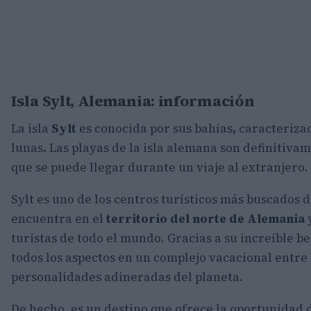
Isla Sylt, Alemania: información
La isla
Sylt
es conocida por sus bahías
,
caracterizad
lunas
.
Las playas de la isla alemana son definitivam
que se puede llegar durante un viaje al extranjero.
Sylt es uno de los centros turísticos más buscados 
encuentra en el
territorio del norte de Alemania
y
turistas de todo el mundo. Gracias a su increíble bel
todos los aspectos en un complejo vacacional entre l
personalidades adineradas del planeta.
De hecho, es un destino que ofrece la oportunidad