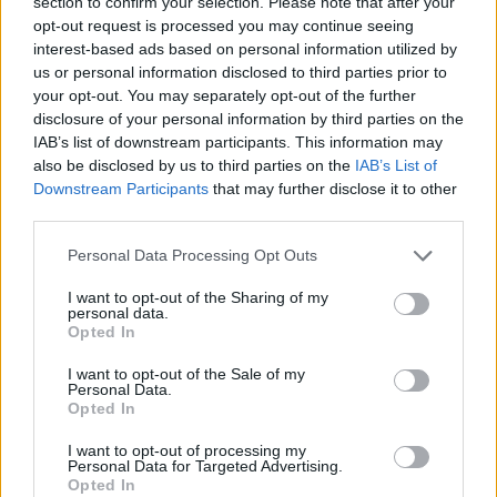
section to confirm your selection. Please note that after your
Luxury Club
opt-out request is processed you may continue seeing
interest-based ads based on personal information utilized by
Il Calcio Online
us or personal information disclosed to third parties prior to
Professione mamma
your opt-out. You may separately opt-out of the further
disclosure of your personal information by third parties on the
World Music
IAB’s list of downstream participants. This information may
Investimenti Magazine
also be disclosed by us to third parties on the
IAB’s List of
Downstream Participants
that may further disclose it to other
Money 365
third parties.
Zona Nerd
Please note that this website/app uses one or more Google
Personal Data Processing Opt Outs
B2B Magazine
services and may gather and store information including but
People Magazine
not limited to your visit or usage behaviour. You may click to
I want to opt-out of the Sharing of my
personal data.
grant or deny consent to Google and its third-party tags to
Day Travel
Opted In
use your data for below specified purposes in below Google
Tutto Gaming
consent section.
I want to opt-out of the Sale of my
Personal Data.
ESG 365
Opted In
Food Wiki
I want to opt-out of processing my
FuturoDonna
Personal Data for Targeted Advertising.
Opted In