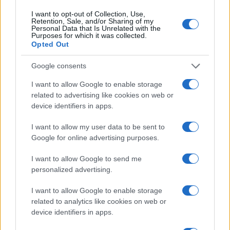
HomeMagazine
I want to opt-out of Collection, Use,
SecondHomeMagazine
Retention, Sale, and/or Sharing of my
Personal Data that Is Unrelated with the
Purposes for which it was collected.
Opted Out
Google consents
ESPANA Y LATINOAMERICA
I want to allow Google to enable storage
Actualidad
related to advertising like cookies on web or
Finanzas 24
device identifiers in apps.
Investindo 365
I want to allow my user data to be sent to
Think.es
Google for online advertising purposes.
Viajar 365
I want to allow Google to send me
ES Newz
personalized advertising.
Pet Story
I want to allow Google to enable storage
Encocina
related to analytics like cookies on web or
device identifiers in apps.