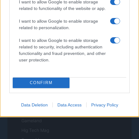
I want to allow Google to enable storage
NORTE AMERICA
related to functionality of the website or app.
Womanmagazine
I want to allow Google to enable storage
Investing Plus
related to personalization.
Newz
I want to allow Google to enable storage
Newz US
related to security, including authentication
Newz California
functionality and fraud prevention, and other
user protection.
Newz Texas
Newz Florida
Newz New York
CONFIRM
Newz Pennsylvania
Newz Illinois
Data Deletion
Data Access
Privacy Policy
Newz Ohio
Gameland
Hig Tech Mag