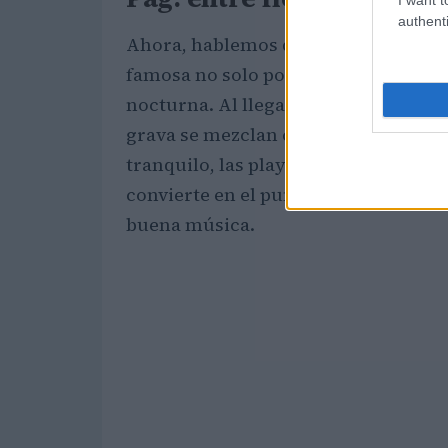
authenti
Ahora, hablemos de la isla de
Pag
, s
famosa no solo por su belleza natura
nocturna. Al llegar en ferry, descub
grava se mezclan con una rica ofert
tranquilo, las playas de
Ručica
y
Beri
convierte en el punto de encuentro 
buena música.