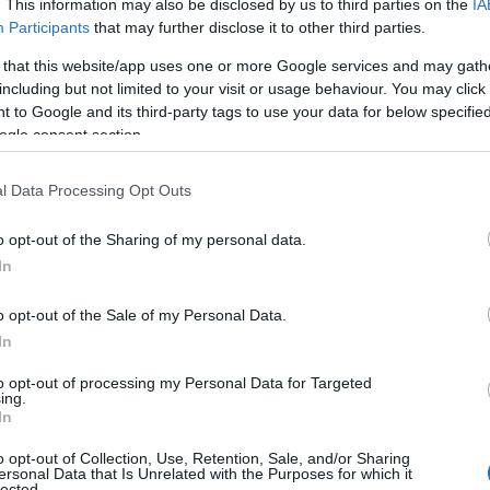
. This information may also be disclosed by us to third parties on the
IA
cómo llegar a ellas y qué tesoros no puedes
Participants
that may further disclose it to other third parties.
 that this website/app uses one or more Google services and may gath
including but not limited to your visit or usage behaviour. You may click 
 to Google and its third-party tags to use your data for below specifi
ogle consent section.
l Data Processing Opt Outs
o opt-out of the Sharing of my personal data.
In
o opt-out of the Sale of my Personal Data.
In
to opt-out of processing my Personal Data for Targeted
ing.
In
o opt-out of Collection, Use, Retention, Sale, and/or Sharing
ersonal Data that Is Unrelated with the Purposes for which it
lected.