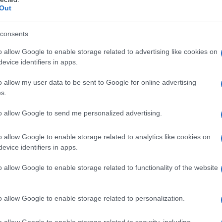
Out
 ideal para tus vacaciones
consents
ca
Lussinpiccolo
, ubicada en la costa sur de
o allow Google to enable storage related to advertising like cookies on
uistado el corazón de los turistas con su costa
evice identifiers in apps.
orar numerosas calas escondidas. ¿Sabías que
o allow my user data to be sent to Google for online advertising
a? Es una experiencia que combina historia,
s.
s perder sus playas más famosas, como
Kadin
,
to allow Google to send me personalized advertising.
de un día perfecto bajo el sol.
o allow Google to enable storage related to analytics like cookies on
 es un lugar donde la vida marina es
evice identifiers in apps.
 delfines en sus aguas añade un atractivo
o allow Google to enable storage related to functionality of the website
 Sin duda, aquí la naturaleza y la cultura se
encia inolvidable.
o allow Google to enable storage related to personalization.
leza
o allow Google to enable storage related to security, including