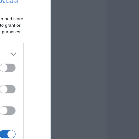
B’s List of
er and store
to grant or
ed purposes