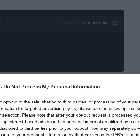
Ad
hub
Media
POWERED BY
 Este rincón del mundo se ha convertido en el
 -
Do Not Process My Personal Information
alianos, gracias a la cercanía de sus
000 islas
que parecen sacadas de un cuento,
to opt-out of the sale, sharing to third parties, or processing of your per
formation for targeted advertising by us, please use the below opt-out s
aciones está garantizada. Desde playas
r selection. Please note that after your opt-out request is processed y
asta una vida nocturna vibrante, la
eing interest-based ads based on personal information utilized by us or
disclosed to third parties prior to your opt-out. You may separately opt-
 cada visitante encuentre su rincón ideal. Así
losure of your personal information by third parties on the IAB’s list of
llevaremos a un recorrido por algunas de las