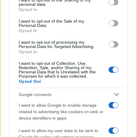
not limited to your visit or usage behaviour. You may click to
I want to opt-out of the Sharing of my
personal data.
grant or deny consent to Google and its third-party tags to
Money 365
Opted In
use your data for below specified purposes in below Google
Zona Nerd
consent section.
I want to opt-out of the Sale of my
Personal Data.
B2B Magazine
Opted In
People Magazine
I want to opt-out of processing my
Day Travel
Personal Data for Targeted Advertising.
Opted In
Tutto Gaming
I want to opt-out of Collection, Use,
ESG 365
Retention, Sale, and/or Sharing of my
Personal Data that Is Unrelated with the
Food Wiki
Purposes for which it was collected.
Opted Out
FuturoDonna
HomeMagazine
Google consents
SecondHomeMagazine
I want to allow Google to enable storage
related to advertising like cookies on web or
device identifiers in apps.
I want to allow my user data to be sent to
ESPANA Y LATINOAMERICA