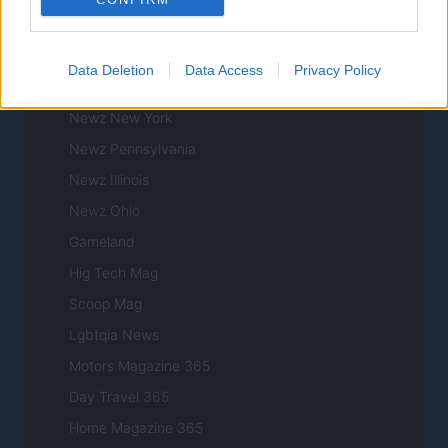
Newz California
Newz Texas
Data Deletion
Data Access
Privacy Policy
Newz Florida
Newz New York
Newz Pennsylvania
Newz Illinois
Newz Ohio
Gameland
Hig Tech Mag
Scoop Mag
Lgbtqia News
Motors Magazine 365
Day Travel 365
Home Magazine 365