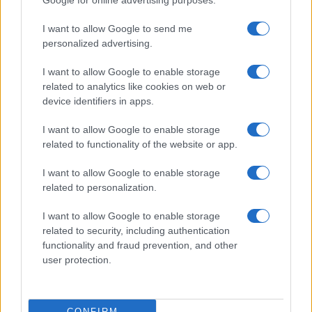
Google for online advertising purposes.
Actualidad
I want to allow Google to send me
Finanzas 24
personalized advertising.
Investindo 365
I want to allow Google to enable storage
Think.es
related to analytics like cookies on web or
device identifiers in apps.
Viajar 365
ES Newz
I want to allow Google to enable storage
related to functionality of the website or app.
Pet Story
Encocina
I want to allow Google to enable storage
related to personalization.
NORTE AMERICA
I want to allow Google to enable storage
related to security, including authentication
Womanmagazine
functionality and fraud prevention, and other
user protection.
Investing Plus
Newz
Newz US
CONFIRM