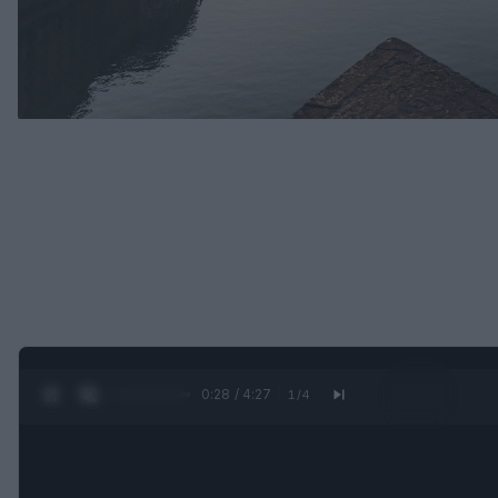
0:29 / 4:27
1
/
4