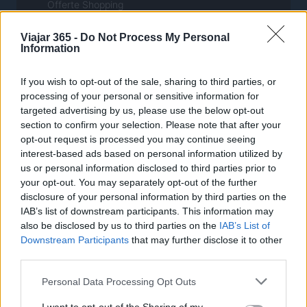
Offerte Shopping
Pet Story
Viajar 365 -
Do Not Process My Personal
Professione Lavoro
Information
Sport Magazine
If you wish to opt-out of the sale, sharing to third parties, or
Style24
processing of your personal or sensitive information for
Think.it
targeted advertising by us, please use the below opt-out
section to confirm your selection. Please note that after your
Tuobenessere
opt-out request is processed you may continue seeing
Viaggiamo
interest-based ads based on personal information utilized by
us or personal information disclosed to third parties prior to
Nonne Magazine
your opt-out. You may separately opt-out of the further
Milano Cortina
disclosure of your personal information by third parties on the
IAB’s list of downstream participants. This information may
Luxury Club
also be disclosed by us to third parties on the
IAB’s List of
Il Calcio Online
Downstream Participants
that may further disclose it to other
third parties.
Professione mamma
Please note that this website/app uses one or more Google
World Music
Personal Data Processing Opt Outs
services and may gather and store information including but
Investimenti Magazine