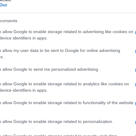
Out
e Egipto
consents
a de Tutankamón tendrá su propio espacio,
o allow Google to enable storage related to advertising like cookies on
 anticipación se siente en el aire. Desde su
evice identifiers in apps.
 como un destino esencial para quienes
o allow my user data to be sent to Google for online advertising
de Egipto. Al llegar, serás recibido por la
s.
 faraón cuya presencia ha marcado la historia
2 metros de altura y hecha de granito, fue
to allow Google to send me personalized advertising.
 del esplendor del antiguo Egipto.
o allow Google to enable storage related to analytics like cookies on
evice identifiers in apps.
 y accesibilidad
o allow Google to enable storage related to functionality of the website
an Peng Architects, se inspira en la forma de
mente con el paisaje de las Pirámides de
o allow Google to enable storage related to personalization.
avés de enormes ventanales. ¿Te imaginas la
o allow Google to enable storage related to security, including