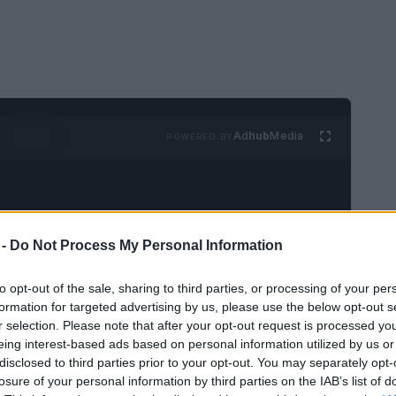
Ad
hub
Media
POWERED BY
 -
Do Not Process My Personal Information
to opt-out of the sale, sharing to third parties, or processing of your per
cobra vida, donde cada rincón cuenta una
formation for targeted advertising by us, please use the below opt-out s
r selection. Please note that after your opt-out request is processed y
eba del tiempo. Así es el Grande Museo
eing interest-based ads based on personal information utilized by us or
 a punto de abrir sus puertas en el Cairo.
disclosed to third parties prior to your opt-out. You may separately opt-
dedicado a la antigua civilización egipcia,
losure of your personal information by third parties on the IAB’s list of