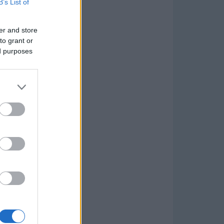
B’s List of
er and store
to grant or
ed purposes