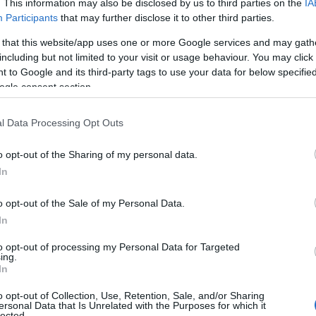
. This information may also be disclosed by us to third parties on the
IA
tes de la historia y la cultura, albergando
Participants
that may further disclose it to other third parties.
espacio de 500,000 metros cuadrados.
 that this website/app uses one or more Google services and may gath
including but not limited to your visit or usage behaviour. You may click 
 to Google and its third-party tags to use your data for below specifi
ogle consent section.
l Data Processing Opt Outs
o opt-out of the Sharing of my personal data.
In
o opt-out of the Sale of my Personal Data.
In
to opt-out of processing my Personal Data for Targeted
ing.
In
o opt-out of Collection, Use, Retention, Sale, and/or Sharing
ersonal Data that Is Unrelated with the Purposes for which it
lected.