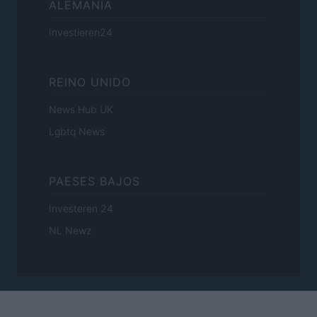
ALEMANIA
Investieren24
REINO UNIDO
News Hub UK
Lgbtq News
PAESES BAJOS
Investeren 24
NL Newz