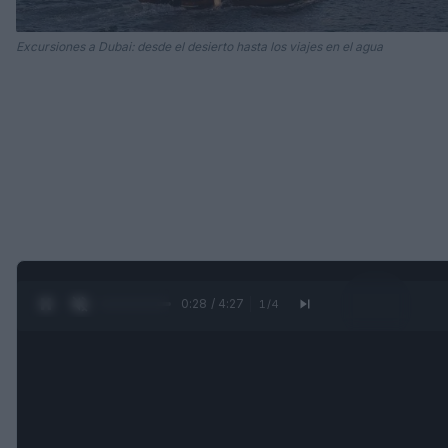
Excursiones a Dubai: desde el desierto hasta los viajes en el agua
0:29 / 4:27
1
/
4