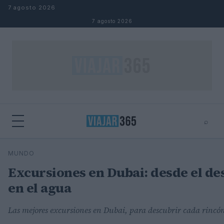
Saltar al contenido
7 agosto 2026
7 agosto 2026
⌕
⌕
×
MUNDO
Buscar
Excursiones en Dubai: desde el des
en el agua
Las mejores excursiones en Dubai, para descubrir cada rincón 