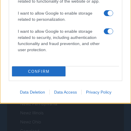
related to functionality of the website or app.
I want to allow Google to enable storage
related to personalization.
NORTE AMERICA
Womanmagazine
I want to allow Google to enable storage
related to security, including authentication
Investing Plus
functionality and fraud prevention, and other
Newz
user protection.
Newz US
Newz California
CONFIRM
Newz Texas
Newz Florida
Data Deletion
Data Access
Privacy Policy
Newz New York
Newz Pennsylvania
Newz Illinois
Newz Ohio
Gameland