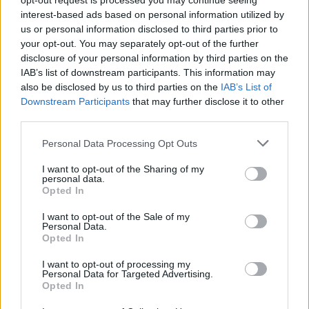
opt-out request is processed you may continue seeing
Nonne Magazine
interest-based ads based on personal information utilized by
us or personal information disclosed to third parties prior to
Milano Cortina
your opt-out. You may separately opt-out of the further
Luxury Club
disclosure of your personal information by third parties on the
IAB’s list of downstream participants. This information may
Il Calcio Online
also be disclosed by us to third parties on the
IAB’s List of
Professione mamma
Downstream Participants
that may further disclose it to other
World Music
third parties.
Investimenti Magazine
Please note that this website/app uses one or more Google
Personal Data Processing Opt Outs
services and may gather and store information including but
Money 365
not limited to your visit or usage behaviour. You may click to
I want to opt-out of the Sharing of my
personal data.
Zona Nerd
grant or deny consent to Google and its third-party tags to
Opted In
use your data for below specified purposes in below Google
B2B Magazine
consent section.
I want to opt-out of the Sale of my
People Magazine
Personal Data.
Opted In
Day Travel
I want to opt-out of processing my
Tutto Gaming
Personal Data for Targeted Advertising.
Opted In
ESG 365
Food Wiki