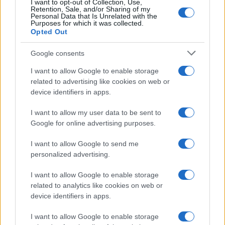
I want to opt-out of Collection, Use,
Retention, Sale, and/or Sharing of my
FuturoDonna
Personal Data that Is Unrelated with the
Purposes for which it was collected.
HomeMagazine
Opted Out
SecondHomeMagazine
Google consents
I want to allow Google to enable storage
related to advertising like cookies on web or
device identifiers in apps.
ESPANA Y LATINOAMERICA
I want to allow my user data to be sent to
Actualidad
Google for online advertising purposes.
Finanzas 24
I want to allow Google to send me
Investindo 365
personalized advertising.
Think.es
I want to allow Google to enable storage
Viajar 365
related to analytics like cookies on web or
ES Newz
device identifiers in apps.
Pet Story
I want to allow Google to enable storage
Encocina