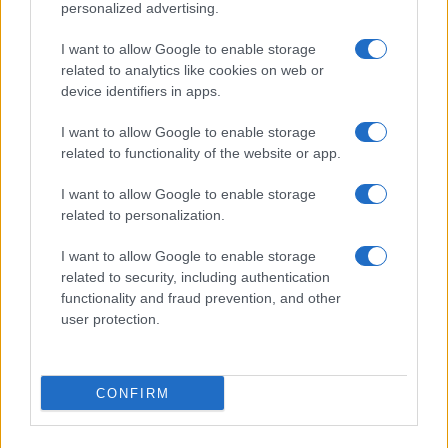
personalized advertising.
Explorando parques escultóricos, street art y
I want to allow Google to enable storage
jardines museísticos
related to analytics like cookies on web or
Diego Herrera · 30 Jul 2026
device identifiers in apps.
ARTE
I want to allow Google to enable storage
related to functionality of the website or app.
I want to allow Google to enable storage
related to personalization.
I want to allow Google to enable storage
related to security, including authentication
functionality and fraud prevention, and other
user protection.
CONFIRM
La compañía aborigen australiana Bangarra Dance
Theatre gana el León de Oro en Venecia
Lucía Marín · 29 Jul 2026