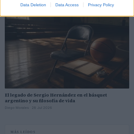
Data Deletion
Data Access
Privacy Policy
ARTE
El legado de Sergio Hernández en el básquet
argentino y su filosofía de vida
Diego Morales · 28 Jul 2026
MÁS LEÍDOS