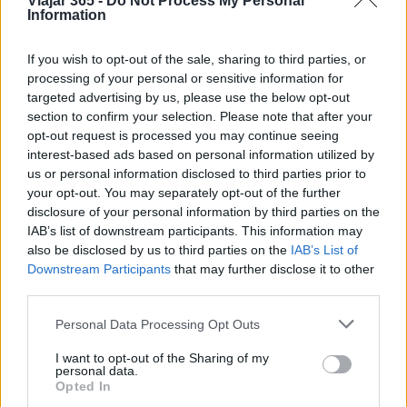
Viajar 365 -
Do Not Process My Personal
Information
Carla Vidal escribe sobre ciudades y cultura.
Sabe emparejar un destino con el clima de la
semana, de plazas soleadas a dias de museo
If you wish to opt-out of the sale, sharing to third parties, or
sin lluvia.
processing of your personal or sensitive information for
targeted advertising by us, please use the below opt-out
section to confirm your selection. Please note that after your
opt-out request is processed you may continue seeing
interest-based ads based on personal information utilized by
us or personal information disclosed to third parties prior to
your opt-out. You may separately opt-out of the further
disclosure of your personal information by third parties on the
IAB’s list of downstream participants. This information may
also be disclosed by us to third parties on the
IAB’s List of
Downstream Participants
that may further disclose it to other
third parties.
Please note that this website/app uses one or more Google
Personal Data Processing Opt Outs
services and may gather and store information including but
not limited to your visit or usage behaviour. You may click to
I want to opt-out of the Sharing of my
personal data.
grant or deny consent to Google and its third-party tags to
Opted In
use your data for below specified purposes in below Google