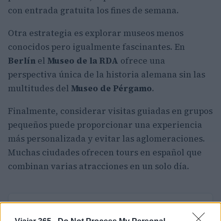
con entrada gratuita los fines de semana.
Otra estrategia es explorar museos menos
conocidos pero igualmente fascinantes. En
Berlín
el
Museo de la RDA
ofrece una
perspectiva única de la historia alemana sin las
multitudes del
Museo de Pérgamo
.
Finalmente, considerar visitas guiadas en grupos
pequeños puede proporcionar una experiencia
más personalizada y evitar las aglomeraciones.
Muchas ciudades ofrecen tours en español que
combinan varias atracciones en un solo día.
AUTOR
Carla Vidal