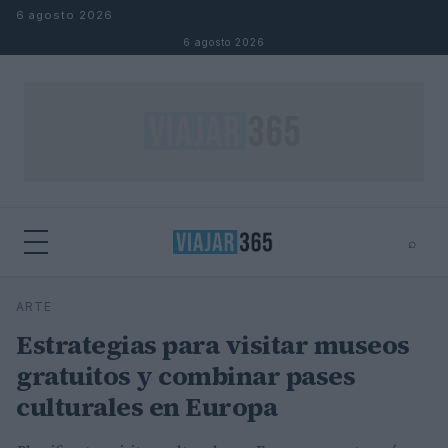
Saltar al contenido
6 agosto 2026
6 agosto 2026
⌕
⌕
×
ARTE
Buscar
Estrategias para visitar museos
gratuitos y combinar pases
culturales en Europa