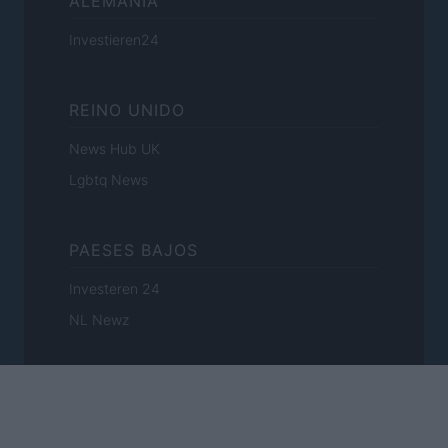
ALEMANIA
Investieren24
REINO UNIDO
News Hub UK
Lgbtq News
PAESES BAJOS
Investeren 24
NL Newz