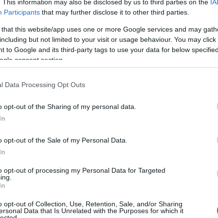
. This information may also be disclosed by us to third parties on the
IA
Participants
that may further disclose it to other third parties.
 that this website/app uses one or more Google services and may gath
including but not limited to your visit or usage behaviour. You may click 
 to Google and its third-party tags to use your data for below specifi
ogle consent section.
l Data Processing Opt Outs
o opt-out of the Sharing of my personal data.
In
o opt-out of the Sale of my Personal Data.
In
to opt-out of processing my Personal Data for Targeted
y excursiones
ing.
In
 de Santa María
o opt-out of Collection, Use, Retention, Sale, and/or Sharing
ersonal Data that Is Unrelated with the Purposes for which it
lected.