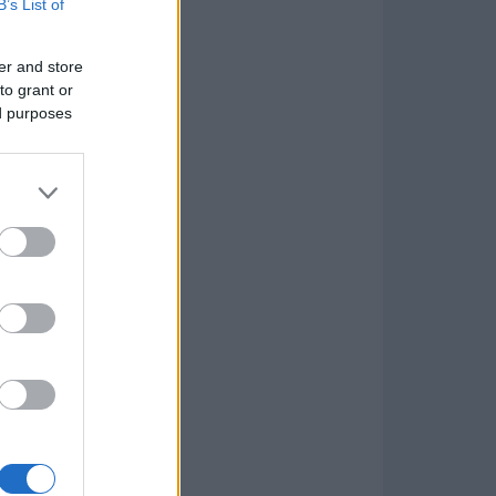
B’s List of
er and store
to grant or
ed purposes