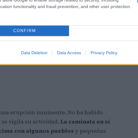
cation functionality and fraud prevention, and other user protection.
CONFIRM
Data Deletion
Data Access
Privacy Policy
una erupción inminente. No ha habido
e vigila su actividad.
La caminata en sí
a cima con algunos pueblos
y pequeñas