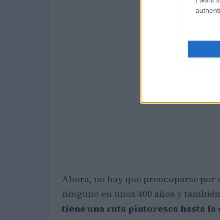
authenti
Ahora, no hay que preocuparse por 
ninguno en unos 400 años y también s
tiene una ruta pintoresca hasta l