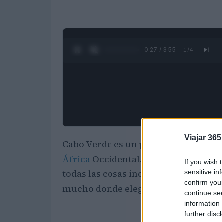
0:28 / 3:55
1
/
4
Viajar 365
Cabo Verde es un pequeño archipiéla
África
Occidental. Tengo muy buenos
If you wish 
todas las cosas increíbles que se pue
sensitive in
confirm you
mucho donde elegir.
continue se
information 
further disc