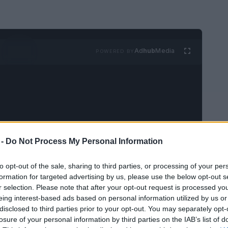
Ad
hub
Media
POWERED BY
 -
Do Not Process My Personal Information
go situado a unos 400 km de la costa de
 recuerdos de mi visita, sobre todo con
to opt-out of the sale, sharing to third parties, or processing of your per
den hacer en Cabo Verde. Es decir, tienes
formation for targeted advertising by us, please use the below opt-out s
r selection. Please note that after your opt-out request is processed y
eing interest-based ads based on personal information utilized by us or
disclosed to third parties prior to your opt-out. You may separately opt-
losure of your personal information by third parties on the IAB’s list of