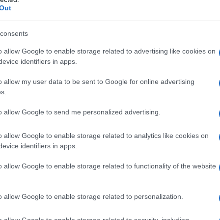
e y popular de Sal
, pero no hay que ir allí
Out
vastas salinas más allá de la línea de
consents
s excursiones a caballo.
o allow Google to enable storage related to advertising like cookies on
evice identifiers in apps.
recen paseos a caballo por las playas, los
que asegúrese de mantener los ojos abiertos
o allow my user data to be sent to Google for online advertising
las mejores cosas que hacer en Cabo Verde
s.
to allow Google to send me personalized advertising.
o allow Google to enable storage related to analytics like cookies on
evice identifiers in apps.
la
isla de Fogo
, donde podrá practicar
o allow Google to enable storage related to functionality of the website
 de Fogo (el punto más alto de todo Cabo
o allow Google to enable storage related to personalization.
o allow Google to enable storage related to security, including