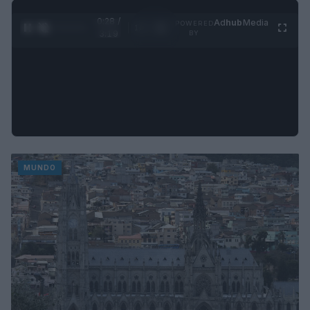
0:31 /
Ad
hub
Media
POWERED
1
/
4
3:19
BY
MUNDO