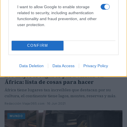
I want to allow Google to enable storage
related to security, including authentication
functionality and fraud prevention, and other
user protection.
CONFIRM
Data Deletion
Data Access
Privacy Policy
Los mejores lugares para visitar en
África: lista de cosas para hacer
África tiene lugares tan increíbles que destacan por su
cultura, el continente tiene lagos, montes, reservas y más.
Redacción Viajar365.com · 16 Jun 2021
MUNDO