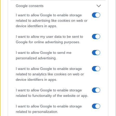
MUNDO
Google consents
I want to allow Google to enable storage
related to advertising like cookies on web or
device identifiers in apps.
I want to allow my user data to be sent to
Google for online advertising purposes.
I want to allow Google to send me
personalized advertising.
I want to allow Google to enable storage
related to analytics like cookies on web or
Ocho cosas extraordinarias que hacer en
device identifiers in apps.
la Patagonia
Senderismo, cabalgatas, excursiones son algunas de las
I want to allow Google to enable storage
cosas que puede hacer en La Patagonia,
related to functionality of the website or app.
Redacción Viajar365.com · 16 Jun 2021
I want to allow Google to enable storage
related to personalization.
MUNDO