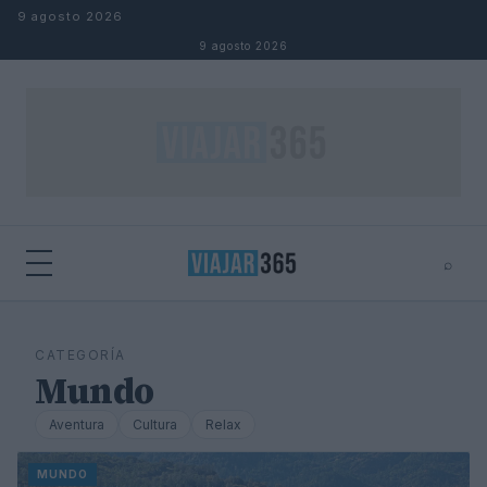
Saltar al contenido
9 agosto 2026
9 agosto 2026
⌕
⌕
×
Buscar
CATEGORÍA
Mundo
Aventura
Cultura
Relax
MUNDO