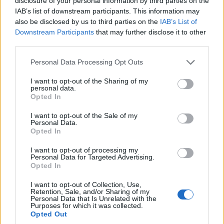
disclosure of your personal information by third parties on the
IAB’s list of downstream participants. This information may
MUNDO
also be disclosed by us to third parties on the
IAB’s List of
Downstream Participants
that may further disclose it to other
third parties.
Please note that this website/app uses one or more Google
Personal Data Processing Opt Outs
services and may gather and store information including but
not limited to your visit or usage behaviour. You may click to
I want to opt-out of the Sharing of my
personal data.
grant or deny consent to Google and its third-party tags to
Opted In
use your data for below specified purposes in below Google
consent section.
I want to opt-out of the Sale of my
Personal Data.
Opted In
I want to opt-out of processing my
Las mejores escapadas de fin de semana
Personal Data for Targeted Advertising.
Opted In
desde Los Ángeles
Los Ángeles es una ciudad maravillosa, sin embargo, le
I want to opt-out of Collection, Use,
Retention, Sale, and/or Sharing of my
traemos los mejores planes de fin de semana fuera de ella.
Personal Data that Is Unrelated with the
Purposes for which it was collected.
Redacción Viajar365.com · 16 Jun 2021
Opted Out