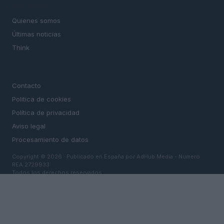
MAGAZINE
Quienes somos
Últimas noticias
Think
LEGAL
Contacto
Politica de cookies
Política de privacidad
Aviso legal
Procesamiento de datos
Copyright © 2026 · Publicado en España por AdHub Media - Numero
REA 2729933
Todos los derechos reservados
Los contenidos están elaborados por la redacción con el soporte de
herramientas digitales y realizados en colaboración con autores
independientes.