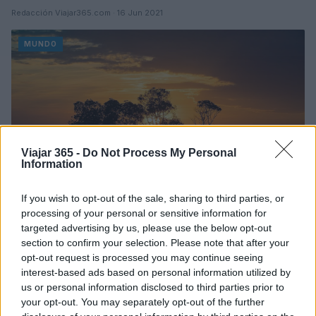
Redacción Viajar365.com · 16 Jun 2021
MUNDO
Viajar 365 -
Do Not Process My Personal
Information
If you wish to opt-out of the sale, sharing to third parties, or
processing of your personal or sensitive information for
targeted advertising by us, please use the below opt-out
Las mejores cosas para hacer en Darwin
section to confirm your selection. Please note that after your
opt-out request is processed you may continue seeing
Al norte de Australia, más cerca de las ciudades del sudeste
interest-based ads based on personal information utilized by
asiático, se encuentra Darwin, una ciudad con muchas cosas
us or personal information disclosed to third parties prior to
por hacer.
your opt-out. You may separately opt-out of the further
Redacción Viajar365.com · 16 Jun 2021