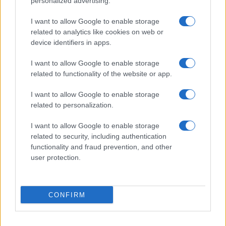
personalized advertising.
km, +880 m): subidas y bajadas en ghiaia
compacta; suministros en Seefeld, Mösern y
I want to allow Google to enable storage
Weidach; bajadas lineales adecuadas para
related to analytics like cookies on web or
device identifiers in apps.
cubiertas de 40 mm. Umhausen–Niederthai–
Tumpen (57 km, +1.550 m): subida constante en
I want to allow Google to enable storage
carretera blanca, tramos empinados en fondo
related to functionality of the website or app.
drenante; agua en Umhausen, malghe a lo largo
I want to allow Google to enable storage
del recorrido y fuente en el pueblo al regreso.
related to personalization.
Estos trazados son ejemplos: antes de salir,
I want to allow Google to enable storage
related to security, including authentication
verifica en el terreno y en mapas actualizados
functionality and fraud prevention, and other
posibles desviaciones o limitaciones a la
user protection.
viabilidad forestal.
El Tirolo recompensa la planificación con días
CONFIRM
memorables en vías blancas ordenadas, bosques
silenciosos y alpeños luminosos. Elige itinerarios