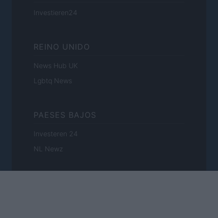
Investieren24
REINO UNIDO
News Hub UK
Lgbtq News
PAESES BAJOS
Investeren 24
NL Newz