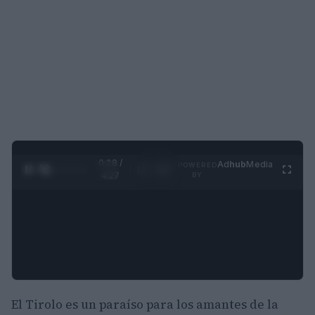
0:29 /
Ad
hub
Media
POWERED
1
/
4
4:27
BY
El Tirolo es un paraíso para los amantes de la