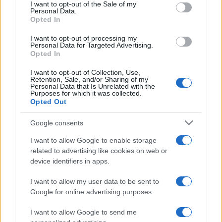
consent section.
I want to opt-out of the Sale of my
Personal Data.
Algunas líneas de autobús disponen de
Opted In
portabicicletas en direcciones vallivas; los
I want to opt-out of processing my
puestos son limitados y sujetos a condiciones.
Personal Data for Targeted Advertising.
Donde se permita, los impianti de risalita
Opted In
aceptan la bici cargada; es buena norma verificar
I want to opt-out of Collection, Use,
Retention, Sale, and/or Sharing of my
regulamentos y horarios y preparar la bici con
Personal Data that Is Unrelated with the
Purposes for which it was collected.
frenos fríos y correas ajustadas durante el
Opted Out
transporte.
Google consents
Tres anillos modelo con desniveles y
I want to allow Google to enable storage
suministros
related to advertising like cookies on web or
device identifiers in apps.
Anillo fácil Inn–Mühlauer–Hall (25 km, +180 m):
I want to allow my user data to be sent to
margenes del Inn y breves forestales en los
Google for online advertising purposes.
bordes de Innsbruck; agua en fuentes de la
ciudad y parques. Seefeld–Mösern–Leutasch (48
I want to allow Google to send me