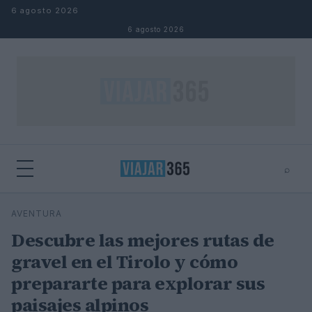
Saltar al contenido
6 agosto 2026
6 agosto 2026
⌕
⌕
×
AVENTURA
Buscar
Descubre las mejores rutas de
gravel en el Tirolo y cómo
prepararte para explorar sus
paisajes alpinos