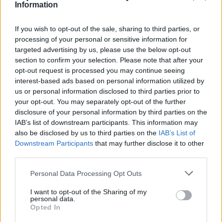
elige bajadas compatibles con tus habilidades.
Information
Comparte tu ubicación o comunica tu ruta a un
contacto de confianza en salidas largas.
If you wish to opt-out of the sale, sharing to third parties, or
processing of your personal or sensitive information for
targeted advertising by us, please use the below opt-out
Tren, autobús e impianti:
section to confirm your selection. Please note that after your
combinando bici y transporte público
opt-out request is processed you may continue seeing
interest-based ads based on personal information utilized by
El Tirolo cuenta con una red eficiente de
us or personal information disclosed to third parties prior to
transporte público que facilita los anillos one-
your opt-out. You may separately opt-out of the further
disclosure of your personal information by third parties on the
way. Los trenes regionales de ÖBB y las líneas S-
IAB’s list of downstream participants. This information may
Bahn permiten el transporte de bicicletas en
also be disclosed by us to third parties on the
IAB’s List of
convoyes marcados con el icono
Downstream Participants
that may further disclose it to other
third parties.
correspondiente; puede ser necesario un billete
de bici y, en algunas rutas, una reserva. Nodos
Please note that this website/app uses one or more Google
Personal Data Processing Opt Outs
services and may gather and store information including but
útiles incluyen Innsbruck Hbf como centro de
not limited to your visit or usage behaviour. You may click to
I want to opt-out of the Sharing of my
conexión; Kufstein, Wörgl y Landeck para
personal data.
grant or deny consent to Google and its third-party tags to
Opted In
acceder a fronteras y valles laterales.
use your data for below specified purposes in below Google