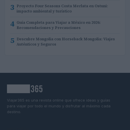
3
Proyecto Four Seasons Costa Merlata en Ostuni:
impacto ambiental y turístico
4
Guía Completa para Viajar a México en 2026:
Recomendaciones y Precauciones
5
Descubre Mongolia con Horseback Mongolia: Viajes
Auténticos y Seguros
Viajar365 es una revista online que ofrece ideas y guías
para viajar por todo el mundo y disfrutar al máximo cada
destino.
SECCIONES