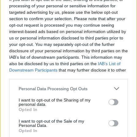
fascinante cómo la cocina puede relatar la
processing of your personal or sensitive information for
esencia de un territorio?
targeted advertising by us, please use the below opt-out
section to confirm your selection. Please note that after your
En este rincón de paraíso, la montaña se
opt-out request is processed you may continue seeing
convierte en un escenario de emociones,
interest-based ads based on personal information utilized by
us or personal information disclosed to third parties prior to
aventuras y descubrimientos. Crans-Montana
your opt-out. You may separately opt-out of the further
está lista para recibirte para un verano
disclosure of your personal information by third parties on the
inolvidable, donde cada día se transforma en
IAB’s list of downstream participants. This information may
also be disclosed by us to third parties on the
IAB’s List of
una experiencia única, lista para ser vivida y
Downstream Participants
that may further disclose it to other
compartida. ¿Estás preparado para la aventura?
third parties.
Please note that this website/app uses one or more Google
«`
Personal Data Processing Opt Outs
services and may gather and store information including but
not limited to your visit or usage behaviour. You may click to
I want to opt-out of the Sharing of my
personal data.
grant or deny consent to Google and its third-party tags to
Opted In
use your data for below specified purposes in below Google
AUTOR
consent section.
Staff
I want to opt-out of the Sale of my
Personal Data.
Opted In