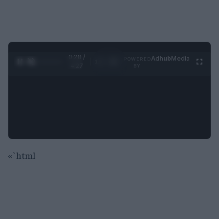
0:29 /
Ad
hub
Media
POWERED
1
/
4
4:27
BY
«`html