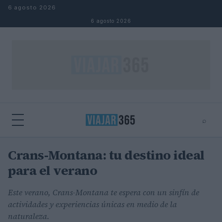
Saltar al contenido
6 agosto 2026
6 agosto 2026
⌕
Crans-Montana: tu destino ideal
⌕
×
Buscar
para el verano
Este verano, Crans-Montana te espera con un sinfín de
actividades y experiencias únicas en medio de la
naturaleza.