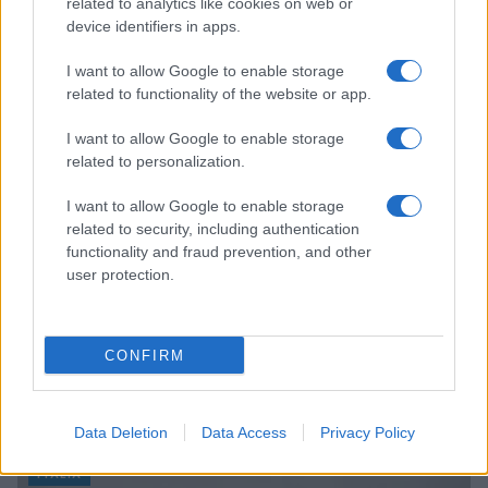
related to analytics like cookies on web or
Sigue leyendo
device identifiers in apps.
I want to allow Google to enable storage
EVENTOS
related to functionality of the website or app.
I want to allow Google to enable storage
related to personalization.
I want to allow Google to enable storage
related to security, including authentication
functionality and fraud prevention, and other
user protection.
CONFIRM
Eventos imperdibles en Valencia del 31 de julio al 2 de
agosto de 2026
Carla Vidal · 6 Ago 2026
Data Deletion
Data Access
Privacy Policy
ITALIA