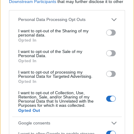
Downstream Participants
that may further disclose it to other
third parties.
Investimenti Magazine
Money 365
Please note that this website/app uses one or more Google
Personal Data Processing Opt Outs
services and may gather and store information including but
Zona Nerd
not limited to your visit or usage behaviour. You may click to
I want to opt-out of the Sharing of my
personal data.
B2B Magazine
grant or deny consent to Google and its third-party tags to
Opted In
use your data for below specified purposes in below Google
People Magazine
consent section.
I want to opt-out of the Sale of my
Day Travel
Personal Data.
Opted In
Tutto Gaming
I want to opt-out of processing my
ESG 365
Personal Data for Targeted Advertising.
Opted In
Food Wiki
FuturoDonna
I want to opt-out of Collection, Use,
Retention, Sale, and/or Sharing of my
Personal Data that Is Unrelated with the
HomeMagazine
Purposes for which it was collected.
Opted Out
SecondHomeMagazine
Google consents
I want to allow Google to enable storage