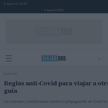
Saltar al contenido
6 agosto 2026
6 agosto 2026
⌕
⌕
×
EUROPA
Buscar
Reglas anti-Covid para viajar a otr
guía
Las normas y restricciones contra la propagación de Covid en 