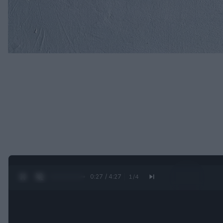
0:28 / 4:27
1
/
4