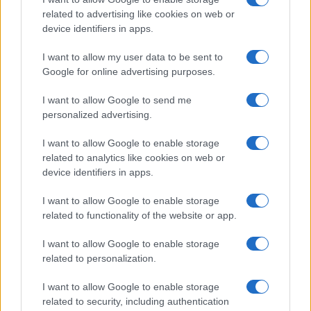
ESPANA Y LATINOAMERICA
related to advertising like cookies on web or
device identifiers in apps.
Actualidad
I want to allow my user data to be sent to
Finanzas 24
Google for online advertising purposes.
Investindo 365
I want to allow Google to send me
Think.es
personalized advertising.
Viajar 365
I want to allow Google to enable storage
ES Newz
related to analytics like cookies on web or
Pet Story
device identifiers in apps.
Encocina
I want to allow Google to enable storage
related to functionality of the website or app.
NORTE AMERICA
I want to allow Google to enable storage
related to personalization.
Womanmagazine
I want to allow Google to enable storage
Investing Plus
related to security, including authentication
Newz