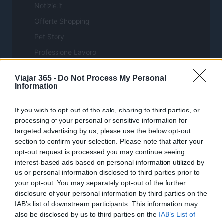
Notizie.it
Offerte Shopping
Pet Story
Professione Lavoro
Sport Magazine
Viajar 365 -
Do Not Process My Personal
Style24
Information
Think.it
If you wish to opt-out of the sale, sharing to third parties, or
Tuobenessere
processing of your personal or sensitive information for
Viaggiamo
targeted advertising by us, please use the below opt-out
section to confirm your selection. Please note that after your
Nonne Magazine
opt-out request is processed you may continue seeing
Milano Cortina
interest-based ads based on personal information utilized by
us or personal information disclosed to third parties prior to
Luxury Club
your opt-out. You may separately opt-out of the further
Il Calcio Online
disclosure of your personal information by third parties on the
IAB’s list of downstream participants. This information may
Professione mamma
also be disclosed by us to third parties on the
IAB’s List of
World Music