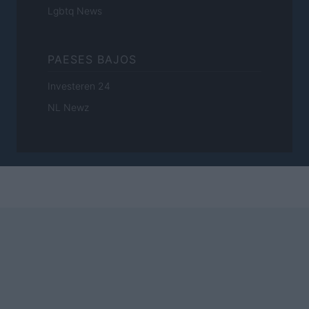
Lgbtq News
PAESES BAJOS
Investeren 24
NL Newz