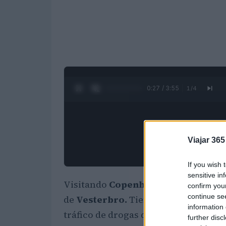
0:28 / 3:55
1
/
4
Viajar 365
If you wish 
sensitive in
Visitando
Copenhague
no es posible
confirm you
continue se
de
Vesterbro.
Tiene la reputación de
information 
tráfico de drogas que tuvo lugar en 
further disc