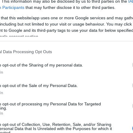
ltimos tiempos ha experimentado todo un
. This information may also be disclosed by us to third parties on the
IA
Participants
that may further disclose it to other third parties.
 ha llevado a ser la parte más moderna y
 that this website/app uses one or more Google services and may gath
including but not limited to your visit or usage behaviour. You may click 
 to Google and its third-party tags to use your data for below specifi
ogle consent section.
l Data Processing Opt Outs
o opt-out of the Sharing of my personal data.
In
o opt-out of the Sale of my Personal Data.
In
to opt-out of processing my Personal Data for Targeted
ing.
In
o opt-out of Collection, Use, Retention, Sale, and/or Sharing
ersonal Data that Is Unrelated with the Purposes for which it
lected.