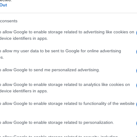
Out
consents
onfusión debido a su traducción literal al
o allow Google to enable storage related to advertising like cookies on
evice identifiers in apps.
lés «Western Bridge». La palabra es una
puente, sino más bien a la carretera
o allow my user data to be sent to Google for online advertising
s.
a lo largo de la Puerta Occidental.
to allow Google to send me personalized advertising.
re de una de las pocas calles pavimentadas
te mucho tiempo sin construir, hasta el
o allow Google to enable storage related to analytics like cookies on
evice identifiers in apps.
 a expandirse, dada la demolición de las
 desarrolló sólo alrededor de su única calle,
o allow Google to enable storage related to functionality of the website
bre. Desde principios del siglo XIX, este
por nuevas casas de civiles y trabajadores.
o allow Google to enable storage related to personalization.
 consistía sólo en fábricas y mataderos.
o allow Google to enable storage related to security, including