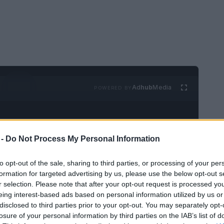
Ad
hub
Media
POWERED BY
 -
Do Not Process My Personal Information
to opt-out of the sale, sharing to third parties, or processing of your per
formation for targeted advertising by us, please use the below opt-out s
 no pasar al menos un día en el distrito
r selection. Please note that after your opt-out request is processed y
eing interest-based ads based on personal information utilized by us or
 ser una zona peligrosa. Esto se debe al
disclosed to third parties prior to your opt-out. You may separately opt-
los últimos años. También tiene la reputación
losure of your personal information by third parties on the IAB’s list of