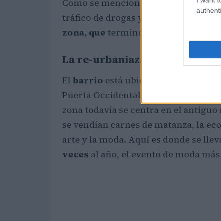
Como se mencionó, Vesterbro ha teni
authenti
tráfico de drogas y clubes de luz roja
zona, que
terminó en 2017, que trajo
La re-urbaniazación
El
barrio
está ubicado en
el oeste
de
Puerta Occidental, la zona del puerto,
zona todavía se centra en el antigu
se vendían carnes de matanza, la e
arte y la moda. Aquí es donde se llev
veces
al año, el evento de moda má