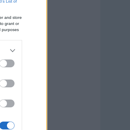
B’s List of
er and store
to grant or
ed purposes