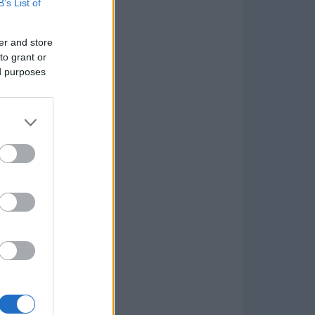
B’s List of
er and store
to grant or
ed purposes