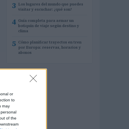
3
Los lugares del mundo que puedes
visitar y escuchar: ¿qué son?
4
Guía completa para armar un
botiquín de viaje según destino y
clima
5
Cómo planificar trayectos en tren
por Europa: reservas, horarios y
abonos
sonal or
ection to
ou may
 personal
out of the
 downstream