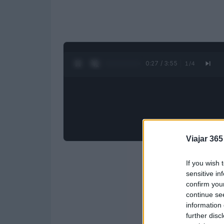
0:28 / 3:55
1
/
4
Viajar 365
If you wish 
sensitive in
confirm you
continue se
information 
further disc