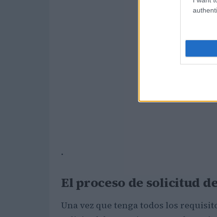
authenti
.
El proceso de solicitud d
Una vez que tenga todos los requisit