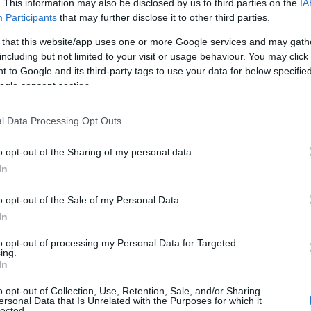
. This information may also be disclosed by us to third parties on the
IA
Participants
that may further disclose it to other third parties.
 that this website/app uses one or more Google services and may gath
including but not limited to your visit or usage behaviour. You may click 
 to Google and its third-party tags to use your data for below specifi
ogle consent section.
l Data Processing Opt Outs
o opt-out of the Sharing of my personal data.
In
s fundamental que conozca los requisitos y el
 te proporcionaremos toda la información
o opt-out of the Sale of my Personal Data.
esarios hasta los procedimientos a seguir.
In
 útiles para evitar problemas a la hora de
to opt-out of processing my Personal Data for Targeted
ing.
In
o opt-out of Collection, Use, Retention, Sale, and/or Sharing
ersonal Data that Is Unrelated with the Purposes for which it
lected.