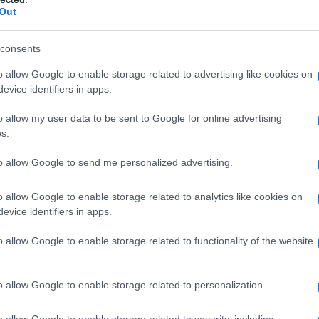
Out
ner una visa para Cuba
consents
ener una visa para Cuba, asegúrate de
o allow Google to enable storage related to advertising like cookies on
s. En primer lugar, necesitará un pasaporte
evice identifiers in apps.
meses a partir de la fecha prevista de llegada
o allow my user data to be sent to Google for online advertising
 un formulario de solicitud de visado y
s.
lor. También es importante tener un billete de
to allow Google to send me personalized advertising.
édico que cubra los gastos médicos durante la
ue se requieran documentos adicionales
o allow Google to enable storage related to analytics like cookies on
gúrate de informarte con antelación para
evice identifiers in apps.
licitar un visado
o allow Google to enable storage related to functionality of the website
o allow Google to enable storage related to personalization.
o allow Google to enable storage related to security, including