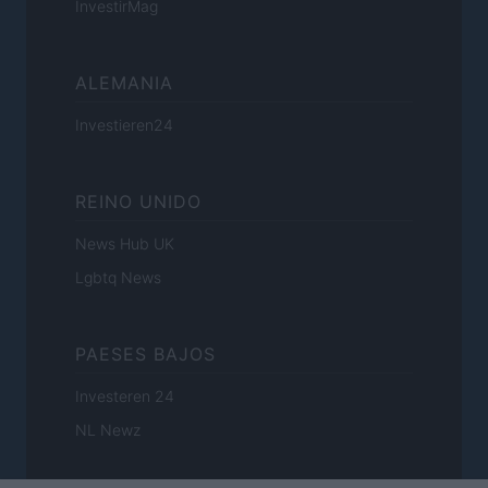
InvestirMag
ALEMANIA
Investieren24
REINO UNIDO
News Hub UK
Lgbtq News
PAESES BAJOS
Investeren 24
NL Newz