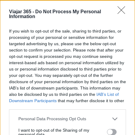
dell’Ovo
es uno de los símbolos de la ciudad,
junto con la
Galleria Umberto I
en via Toledo.
Viajar 365 -
Do Not Process My Personal
Information
If you wish to opt-out of the sale, sharing to third parties, or
AUTOR
processing of your personal or sensitive information for
Redacción Viajar365.com
targeted advertising by us, please use the below opt-out
section to confirm your selection. Please note that after your
opt-out request is processed you may continue seeing
interest-based ads based on personal information utilized by
us or personal information disclosed to third parties prior to
your opt-out. You may separately opt-out of the further
disclosure of your personal information by third parties on the
IAB’s list of downstream participants. This information may
also be disclosed by us to third parties on the
IAB’s List of
Downstream Participants
that may further disclose it to other
third parties.
Please note that this website/app uses one or more Google
Personal Data Processing Opt Outs
services and may gather and store information including but
not limited to your visit or usage behaviour. You may click to
I want to opt-out of the Sharing of my
personal data.