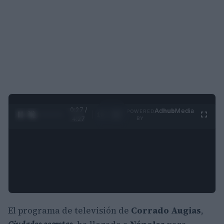
0:28 /
Ad
hub
Media
POWERED
1
/
4
4:27
BY
El programa de televisión de
Corrado Augias
,