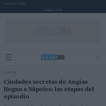
Saltar al contenido
7 agosto 2026
7 agosto 2026
⌕
⌕
×
EUROPA
Buscar
Ciudades secretas de Augias
llegan a Nápoles: las etapas del
episodio