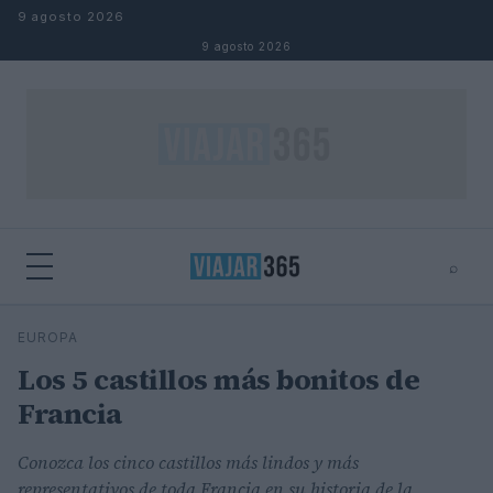
Saltar al contenido
9 agosto 2026
9 agosto 2026
⌕
⌕
×
EUROPA
Buscar
Los 5 castillos más bonitos de
Francia
Conozca los cinco castillos más lindos y más
representativos de toda Francia en su historia de la