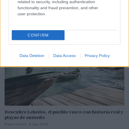
related to security, including authentication
functionality and fraud prevention, and other
user protection.
Sigue leyendo
EUROPA
CONFIRM
Data Deletion
Data Access
Privacy Policy
Descubre Lekeitio, el pueblo vasco con historia real y
playas de ensueño
Diego Herrera · 8 Ago 2026