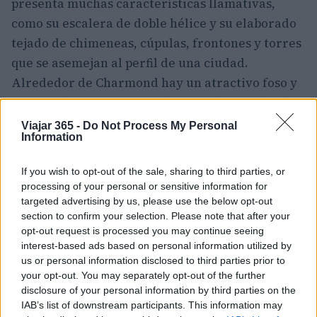
presenta muchas características llamativas,
como su escalera de doble hélice y su elaborado
tejado de chimeneas, cúpulas, frontones y torres
que se asemejan al perfil de una ciudad.
Alrededor de Charmond hay un atractivo foso y
un coto de caza amurallado que alberga jabalíes
y ciervos.
Viajar 365 -
Do Not Process My Personal
Information
1. Castillo de Versalles
If you wish to opt-out of the sale, sharing to third parties, or
El
castillo de Versalles
, uno de los más famosos
processing of your personal or sensitive information for
de Francia, atrae a más de 3 millones de
targeted advertising by us, please use the below opt-out
section to confirm your selection. Please note that after your
visitantes al año. Este magnífico palacio se
opt-out request is processed you may continue seeing
construyó por primera vez en 1624 como pabellón
interest-based ads based on personal information utilized by
de caza para el rey Luis XIII y posteriormente se
us or personal information disclosed to third parties prior to
your opt-out. You may separately opt-out of the further
amplió para convertirse en la residencia de la
disclosure of your personal information by third parties on the
familia real francesa. Entre las numerosas
IAB’s list of downstream participants. This information may