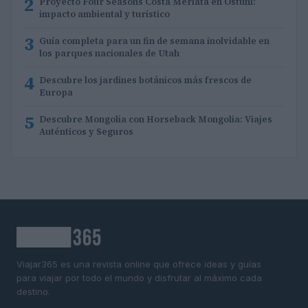
2
Proyecto Four Seasons Costa Merlata en Ostuni:
impacto ambiental y turístico
3
Guía completa para un fin de semana inolvidable en
los parques nacionales de Utah
4
Descubre los jardines botánicos más frescos de
Europa
5
Descubre Mongolia con Horseback Mongolia: Viajes
Auténticos y Seguros
Viajar365 es una revista online que ofrece ideas y guías
para viajar por todo el mundo y disfrutar al máximo cada
destino.