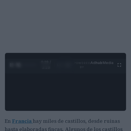
0:29 /
Ad
hub
Media
POWERED
1
/
4
3:19
BY
En
Francia
hay miles de castillos, desde ruinas
hasta elaboradas fincas. Algunos de los castillos