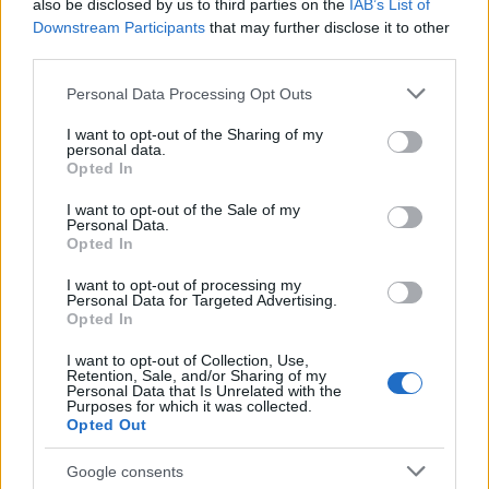
características del palacio se encuentra el Salón
also be disclosed by us to third parties on the
IAB’s List of
Downstream Participants
that may further disclose it to other
de los Espejos, un pasillo con diecisiete arcos de
third parties.
espejo.
Please note that this website/app uses one or more Google
Personal Data Processing Opt Outs
services and may gather and store information including but
En el dormitorio de la reina, los visitantes
not limited to your visit or usage behaviour. You may click to
I want to opt-out of the Sharing of my
pueden ver una puerta oculta por la que huyó
personal data.
grant or deny consent to Google and its third-party tags to
Opted In
Marie Antionette durante la Marcha sobre
use your data for below specified purposes in below Google
consent section.
Versalles. Con sus siete salones y sus techos
I want to opt-out of the Sale of my
Personal Data.
pintados, el Gran Apartamento del Rey Luis XVI
Opted In
es un espectáculo para la vista. Una visita
I want to opt-out of processing my
obligada son los jardines formales del palacio, de
Personal Data for Targeted Advertising.
Opted In
250 acres, diseñados en un patrón geométrico de
árboles, flores y caminos.
I want to opt-out of Collection, Use,
Retention, Sale, and/or Sharing of my
Personal Data that Is Unrelated with the
Purposes for which it was collected.
Opted Out
AUTOR
Redacción Viajar365.com
Google consents