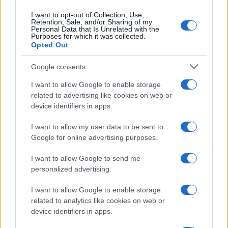
I want to opt-out of Collection, Use,
Retention, Sale, and/or Sharing of my
Personal Data that Is Unrelated with the
Purposes for which it was collected.
Opted Out
Google consents
I want to allow Google to enable storage
related to advertising like cookies on web or
device identifiers in apps.
Modernización del Aeropuerto Internacional Modibo
Keita en Bamako: Nuevos Mostradores de
I want to allow my user data to be sent to
Facturación
Google for online advertising purposes.
Carla Vidal · 6 Ago 2026
I want to allow Google to send me
EUROPA
personalized advertising.
I want to allow Google to enable storage
related to analytics like cookies on web or
device identifiers in apps.