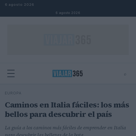
Saltar al contenido
6 agosto 2026
6 agosto 2026
⌕
⌕
×
EUROPA
Buscar
Caminos en Italia fáciles: los más
bellos para descubrir el país
La guía a los caminos más fáciles de emprender en Italia
para descubrir las bellezas de la bota.