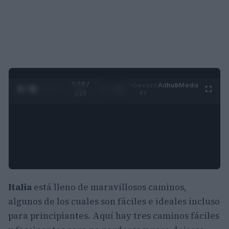
0:29 /
Ad
hub
Media
POWERED
1
/
4
4:27
BY
Italia
está lleno de maravillosos caminos,
algunos de los cuales son fáciles e ideales incluso
para principiantes. Aquí hay tres caminos fáciles