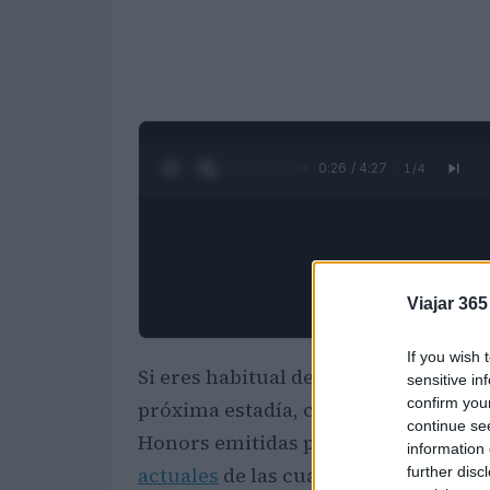
0:27 / 4:27
1
/
4
Viajar 365
If you wish 
Si eres habitual de las propiedades
H
sensitive in
confirm you
próxima estadía, conviene revisar la
continue se
Honors emitidas por
American Exp
information 
actuales
de las cuatro variantes prin
further disc