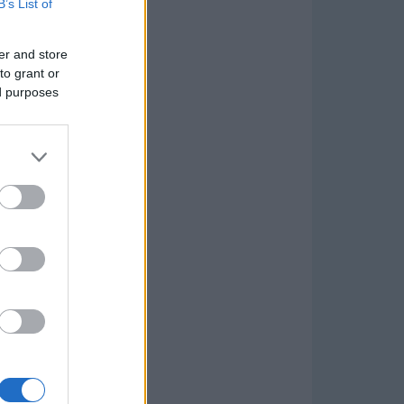
B’s List of
er and store
to grant or
ed purposes