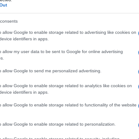
Out
rdar dos puntos clave: la valoración de
estimaciones de
The Points Guy
(0,5 centavos
consents
ociones señaladas tienen una fecha de
o allow Google to enable storage related to advertising like cookies on
15 de abril
. Además,
Amex aplica una política
evice identifiers in apps.
onos de bienvenida, por lo que conviene
o allow my user data to be sent to Google for online advertising
icar.
s.
to allow Google to send me personalized advertising.
erican Express Aspire: la
o allow Google to enable storage related to analytics like cookies on
evice identifiers in apps.
 de gama del programa y actualmente ofrece
o allow Google to enable storage related to functionality of the website
puntos
tras gastar
$6.000
en los primeros seis
ión antes mencionada, ese paquete equivale
o allow Google to enable storage related to personalization.
La tarjeta tiene una
cuota anual de $550
, pero
 coste para viajeros frecuentes, como
estatus
o allow Google to enable storage related to security, including