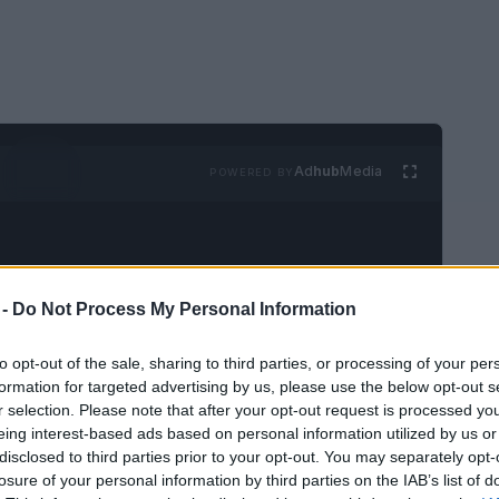
Ad
hub
Media
POWERED BY
 -
Do Not Process My Personal Information
to opt-out of the sale, sharing to third parties, or processing of your per
ilton
o buscas sumar puntos para una
formation for targeted advertising by us, please use the below opt-out s
r selection. Please note that after your opt-out request is processed y
s promociones vigentes de las tarjetas Hilton
eing interest-based ads based on personal information utilized by us or
ress
. En este análisis explico
las ofertas
disclosed to third parties prior to your opt-out. You may separately opt-
cipales —
Aspire
,
Business
,
Surpass
y la
losure of your personal information by third parties on the IAB’s list of