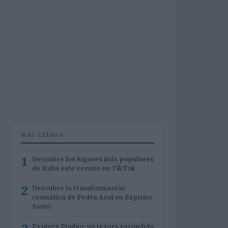
MÁS LEÍDOS
1
Descubre los lugares más populares
de Italia este verano en TikTok
2
Descubre la transformación
cromática de Pedra Azul en Espírito
Santo
Explora Piodão: un tesoro escondido