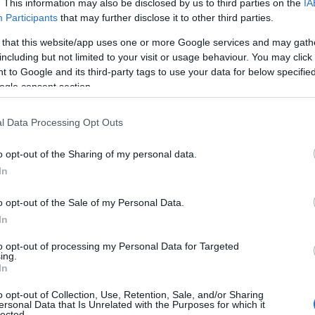
. This information may also be disclosed by us to third parties on the
IA
proximada y los beneficios que pueden
Participants
that may further disclose it to other third parties.
otra.
 that this website/app uses one or more Google services and may gath
including but not limited to your visit or usage behaviour. You may click 
 to Google and its third-party tags to use your data for below specifi
ogle consent section.
l Data Processing Opt Outs
o opt-out of the Sharing of my personal data.
In
o opt-out of the Sale of my Personal Data.
In
to opt-out of processing my Personal Data for Targeted
ing.
In
o opt-out of Collection, Use, Retention, Sale, and/or Sharing
ersonal Data that Is Unrelated with the Purposes for which it
lected.