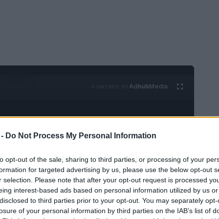
Ad
hub
Media
POWERED BY
 -
Do Not Process My Personal Information
to opt-out of the sale, sharing to third parties, or processing of your per
formation for targeted advertising by us, please use the below opt-out s
je en lugar de otro? ¿Prefiere unas vacaciones
r selection. Please note that after your opt-out request is processed y
eing interest-based ads based on personal information utilized by us or
ultural a museos y platos típicos en una
disclosed to third parties prior to your opt-out. You may separately opt-
ra a un lugar exótico? Recomendamos visitar
losure of your personal information by third parties on the IAB’s list of