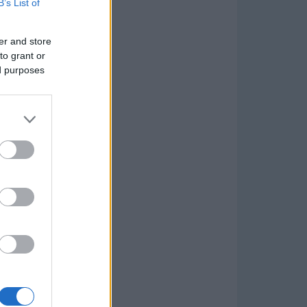
B’s List of
er and store
to grant or
ed purposes