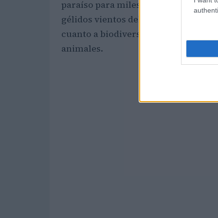
paraíso para miles de seres vivos, de
authenti
gélidos vientos del norte, el lago
Bai
cuanto a biodiversidad, ya que alber
animales.