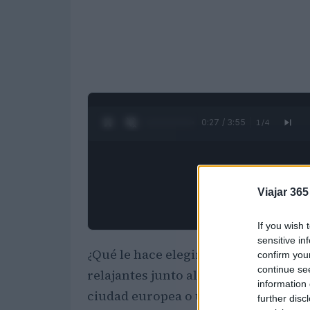
0:28 / 3:55
1
/
4
Viajar 365
If you wish 
sensitive in
¿Qué le hace elegir un destino de via
confirm you
continue se
relajantes junto al mar, una visita c
information 
ciudad europea o un viaje de aventu
further disc