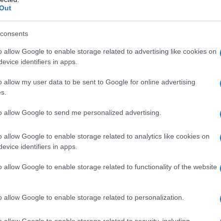
Out
e gusta el mundo sobrenatural y la ciencia
 Rodeada de misterio, impregnada de
consents
 criaturas, esta masa de agua se encuentra en
o allow Google to enable storage related to advertising like cookies on
Irkutsk
y la
República de Buriatia
.
evice identifiers in apps.
o allow my user data to be sent to Google for online advertising
s.
r
» o «el
Viejo
«, el
Baikal
es conocido por sus
to allow Google to send me personalized advertising.
ano es la mayor reserva de agua dulce del
o allow Google to enable storage related to analytics like cookies on
 agua dulce del planeta
Tierra
.
evice identifiers in apps.
ndidad, con una depresión máxima de 1.600
o allow Google to enable storage related to functionality of the website
sin aliento: 25 millones de años de
guas están entre las más claras del mundo y
o allow Google to enable storage related to personalization.
0 metros de profundidad; un verdadero
o allow Google to enable storage related to security, including