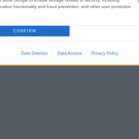
 hecho, a pesar del clima prohibitivo y de los
cation functionality and fraud prevention, and other user protection.
kal
es uno de los más ricos del mundo en
ga más de 3000 especies de plantas y
CONFIRM
Data Deletion
Data Access
Privacy Policy