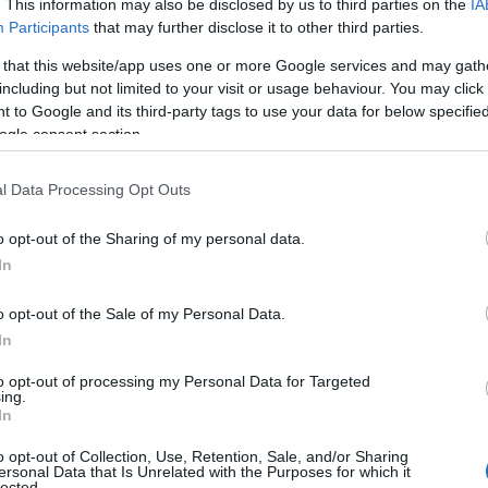
. This information may also be disclosed by us to third parties on the
IA
 para
BAIKAL
.
Participants
that may further disclose it to other third parties.
 that this website/app uses one or more Google services and may gath
including but not limited to your visit or usage behaviour. You may click 
 to Google and its third-party tags to use your data for below specifi
ogle consent section.
l Data Processing Opt Outs
o opt-out of the Sharing of my personal data.
In
o opt-out of the Sale of my Personal Data.
In
to opt-out of processing my Personal Data for Targeted
ing.
In
o opt-out of Collection, Use, Retention, Sale, and/or Sharing
ersonal Data that Is Unrelated with the Purposes for which it
eriano: qué hacer y qué no hacer
lected.