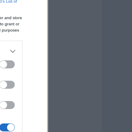
B’s List of
er and store
to grant or
ed purposes