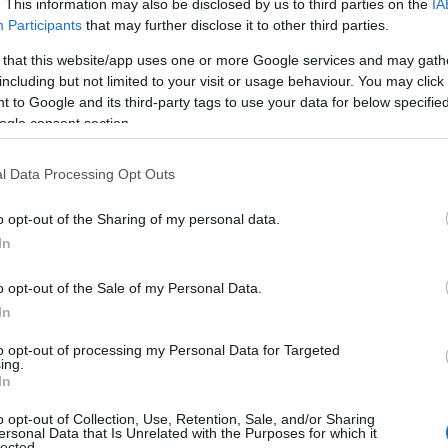
. This information may also be disclosed by us to third parties on the
IA
Participants
that may further disclose it to other third parties.
 that this website/app uses one or more Google services and may gath
including but not limited to your visit or usage behaviour. You may click 
 to Google and its third-party tags to use your data for below specifi
ogle consent section.
l Data Processing Opt Outs
o opt-out of the Sharing of my personal data.
In
o opt-out of the Sale of my Personal Data.
In
to opt-out of processing my Personal Data for Targeted
ing.
In
o opt-out of Collection, Use, Retention, Sale, and/or Sharing
ersonal Data that Is Unrelated with the Purposes for which it
del Juzgado de Instrucción de Catarroja, había
lected.