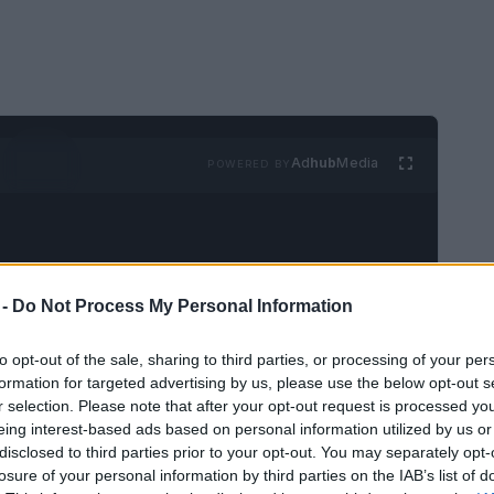
Ad
hub
Media
POWERED BY
 -
Do Not Process My Personal Information
to opt-out of the sale, sharing to third parties, or processing of your per
a
dana
del 29 de octubre de 2026, la
formation for targeted advertising by us, please use the below opt-out s
a admitido la personación de Carlos Mazón,
r selection. Please note that after your opt-out request is processed y
eing interest-based ads based on personal information utilized by us or
ciana. Esta decisión, tomada el 3 de
junio
de
disclosed to third parties prior to your opt-out. You may separately opt-
estigo y le ha otorgado derechos procesales
losure of your personal information by third parties on the IAB’s list of