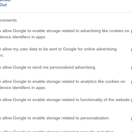
Out
stigo. Sin embargo, tras la admisión de su
ia, su estatus ha cambiado. Ahora, Mazón
consents
no está obligado a declarar bajo juramento.
o allow Google to enable storage related to advertising like cookies on
evice identifiers in apps.
ia y sus implicaciones
o allow my user data to be sent to Google for online advertising
s.
Provincial estimó el recurso de Mazón,
a. El tribunal consideró que la investigación
to allow Google to send me personalized advertising.
en marcha podrían tener una eventual
o allow Google to enable storage related to analytics like cookies on
 Aunque no se le ha imputado formalmente, se
evice identifiers in apps.
lo que le otorga derechos como guardar
o allow Google to enable storage related to functionality of the website
mo.
ón
o allow Google to enable storage related to personalization.
derechos según los artículos 118 y 118 bis
o allow Google to enable storage related to security, including