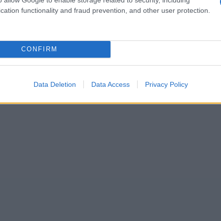
cation functionality and fraud prevention, and other user protection.
al
. Estos derechos incluyen:
CONFIRM
Data Deletion
Data Access
Privacy Policy