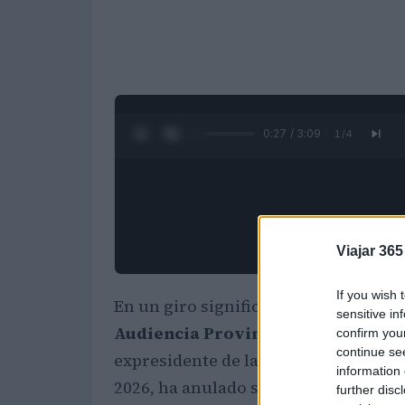
0:28 / 3:09
1
/
4
Viajar 365
If you wish 
En un giro significativo del caso de l
sensitive in
Audiencia Provincial de Valencia
h
confirm you
continue se
expresidente de la Generalitat Valen
information 
2026, ha anulado su citación como t
further disc