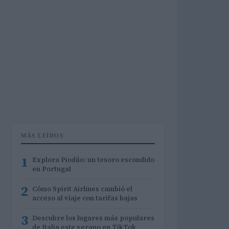
MÁS LEÍDOS
1
Explora Piodão: un tesoro escondido
en Portugal
2
Cómo Spirit Airlines cambió el
acceso al viaje con tarifas bajas
3
Descubre los lugares más populares
de Italia este verano en TikTok