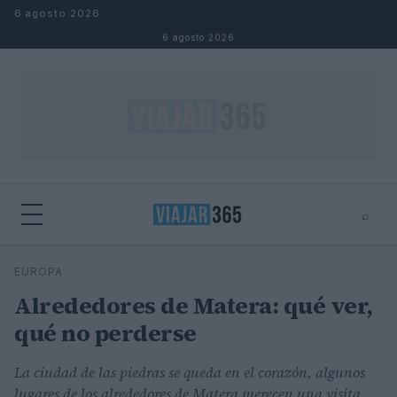
Saltar al contenido
6 agosto 2026
6 agosto 2026
⌕
⌕
×
EUROPA
Buscar
Alrededores de Matera: qué ver,
qué no perderse
La ciudad de las piedras se queda en el corazón, algunos
lugares de los alrededores de Matera merecen una visita