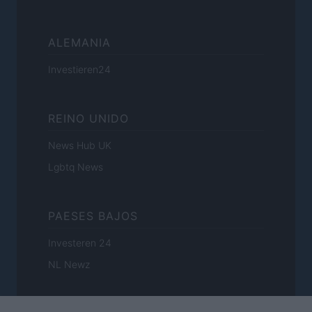
ALEMANIA
Investieren24
REINO UNIDO
News Hub UK
Lgbtq News
PAESES BAJOS
Investeren 24
NL Newz