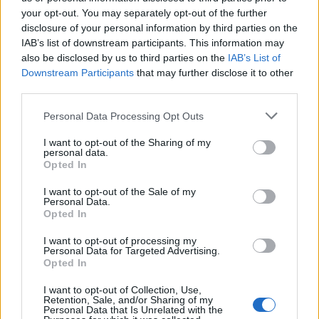
your opt-out. You may separately opt-out of the further
disclosure of your personal information by third parties on the
IAB’s list of downstream participants. This information may
also be disclosed by us to third parties on the
IAB’s List of
Downstream Participants
that may further disclose it to other
third parties.
Please note that this website/app uses one or more Google
Personal Data Processing Opt Outs
services and may gather and store information including but
Sigue leyendo
not limited to your visit or usage behaviour. You may click to
I want to opt-out of the Sharing of my
personal data.
grant or deny consent to Google and its third-party tags to
Opted In
use your data for below specified purposes in below Google
EUROPA
consent section.
I want to opt-out of the Sale of my
Personal Data.
Opted In
I want to opt-out of processing my
Personal Data for Targeted Advertising.
Opted In
I want to opt-out of Collection, Use,
Retention, Sale, and/or Sharing of my
Personal Data that Is Unrelated with the