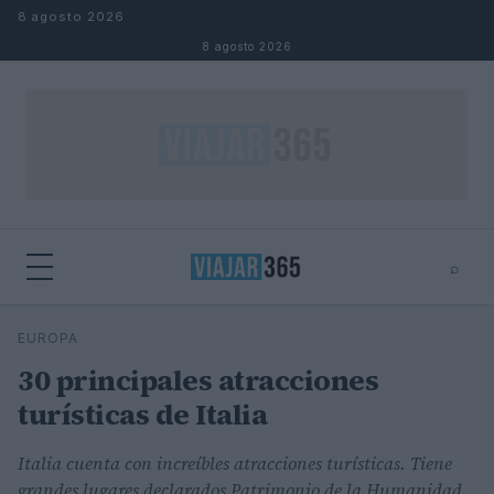
Saltar al contenido
8 agosto 2026
8 agosto 2026
⌕
⌕
×
EUROPA
Buscar
30 principales atracciones
turísticas de Italia
Italia cuenta con increíbles atracciones turísticas. Tiene
grandes lugares declarados Patrimonio de la Humanidad