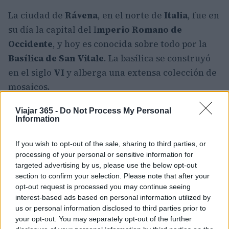
La ciudad de
Rávena
, en el norte de
Italia
, fue en
su día la capital del I
mperio Romano de
Occidente
, y hoy es conocida sobre todo por la
Basílica de San Vitale
. La basílica se construyó
en el siglo
VI
y alberga una extensa colección de
mosaicos.
Estos mosaicos representan historias de la
Biblia
Viajar 365 -
Do Not Process My Personal
Information
y cubren cada centímetro de la superficie
disponible en algunas salas. Los diseños audaces
If you wish to opt-out of the sale, sharing to third parties, or
y una cacofonía de colores hacen de estos
processing of your personal or sensitive information for
targeted advertising by us, please use the below opt-out
mosaicos de
Rávena
un lugar popular para los
section to confirm your selection. Please note that after your
entusiastas de la religión, la arquitectura y el
opt-out request is processed you may continue seeing
arte en
Italia
.
interest-based ads based on personal information utilized by
us or personal information disclosed to third parties prior to
21. Dolomitas
your opt-out. You may separately opt-out of the further