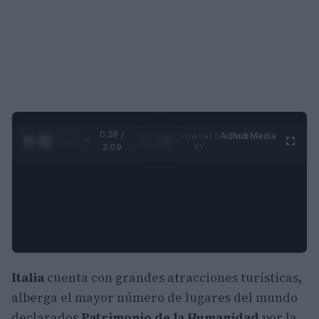
0:29 /
Ad
hub
Media
POWERED
1
/
4
3:09
BY
Italia
cuenta con grandes atracciones turísticas
,
alberga el mayor número de lugares del mundo
declarados
Patrimonio de la Humanidad
por la