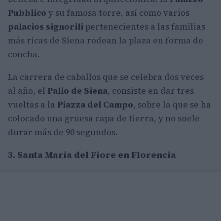
Pubblico
y su famosa torre, así como varios
palacios signorili
pertenecientes a las familias
más ricas de Siena rodean la plaza en forma de
concha.
La carrera de caballos que se celebra dos veces
al año, el
Palio de Siena
, consiste en dar tres
vueltas a la
Piazza del Campo
, sobre la que se ha
colocado una gruesa capa de tierra, y no suele
durar más de 90 segundos.
3. Santa María del Fiore en Florencia
Iniciada en 1296 en estilo gótico y terminada en
1436, la
Basílica de Santa María del Fiore
es la
hermosa catedral de
Florencia
y símbolo de la
ciudad. El exterior de la basílica está revestido