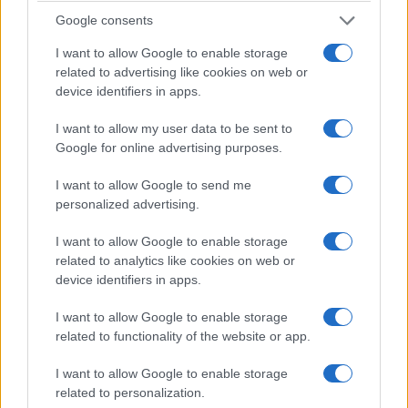
La
Basílica de San Francisco
es uno de los
Google consents
lugares de peregrinación religiosa más
importantes de
Italia
, situada en
Asís
, la basílica
I want to allow Google to enable storage
related to advertising like cookies on web or
fue construida en el siglo
XIII
en honor al propio
device identifiers in apps.
San Francisco
. Aunque
San Francisco
era un
hombre sencillo y pobre, la basílica es todo lo
I want to allow my user data to be sent to
Google for online advertising purposes.
contrario, la estructura románica fue construida
con dos niveles, así como una cripta, ventanas
I want to allow Google to send me
ornamentadas y miles de piezas de arte.
personalized advertising.
I want to allow Google to enable storage
19. Sassi di Matera
related to analytics like cookies on web or
device identifiers in apps.
En la ciudad de
Matera
, hay una colección de
antiguas viviendas en cuevas conocidas
I want to allow Google to enable storage
related to functionality of the website or app.
colectivamente como los
Sassi
di Matera
, estas
viviendas se consideran el primer asentamiento
I want to allow Google to enable storage
humano de toda
Italia
, y pueden tener hasta
related to personalization.