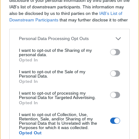
disclosure of your personal information by third parties on the
IAB’s list of downstream participants. This information may
Los
Dolomitas
son una cadena montañosa
also be disclosed by us to third parties on the
IAB’s List of
situada en el norte de
Italia
, y son un lugar
Downstream Participants
that may further disclose it to other
popular para los deportes de invierno como el
third parties.
esquí y el snowboard. Sea cual sea la estación del
Please note that this website/app uses one or more Google
Personal Data Processing Opt Outs
año, los
Dolomitas
atraen gracias a sus
services and may gather and store information including but
not limited to your visit or usage behaviour. You may click to
I want to opt-out of the Sharing of my
increíbles paisajes.
personal data.
grant or deny consent to Google and its third-party tags to
Opted In
use your data for below specified purposes in below Google
Al atardecer, los picos pueden tener una
consent section.
I want to opt-out of the Sale of my
tonalidad rosa o púrpura casi de otro mundo, los
Personal Data.
Opted In
visitantes pueden practicar senderismo en la
región o ir de compras a
Trento
, una
I want to opt-out of processing my
Personal Data for Targeted Advertising.
encantadora ciudad de los
Dolomitas
con un
Opted In
espectacular castillo.
I want to opt-out of Collection, Use,
Retention, Sale, and/or Sharing of my
20. Basílica de San Francisco en Asís
Personal Data that Is Unrelated with the
Purposes for which it was collected.
Opted Out