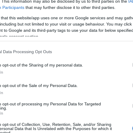
. This information may also be disclosed by us to third parties on the
IA
enido la suerte de poder visitar Sri Lanka
Participants
that may further disclose it to other third parties.
os del viaje más increíble con Thomas
 that this website/app uses one or more Google services and may gath
de las palabras nunca le harán justicia por sí
including but not limited to your visit or usage behaviour. You may click 
ósfera e incluso las copiosas cantidades de
 to Google and its third-party tags to use your data for below specifi
ogle consent section.
s hacen de este uno de mis lugares favoritos
l Data Processing Opt Outs
o opt-out of the Sharing of my personal data.
In
o opt-out of the Sale of my Personal Data.
In
to opt-out of processing my Personal Data for Targeted
ing.
In
o opt-out of Collection, Use, Retention, Sale, and/or Sharing
ersonal Data that Is Unrelated with the Purposes for which it
lected.