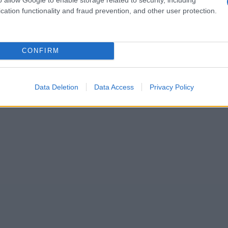
cation functionality and fraud prevention, and other user protection.
y uno de los sitios más mágicos de todo Sri
CONFIRM
Data Deletion
Data Access
Privacy Policy