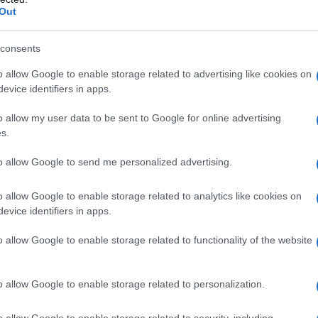
Out
consents
o allow Google to enable storage related to advertising like cookies on
evice identifiers in apps.
razones por las que debería pensar en Sri
o allow my user data to be sent to Google for online advertising
s.
to allow Google to send me personalized advertising.
iya
o allow Google to enable storage related to analytics like cookies on
históricos más emblemáticos de
Sri Lanka
y
evice identifiers in apps.
ine hasta la cima de Lion Rock Fortress … solo
o allow Google to enable storage related to functionality of the website
 subida de 1.200 escalones en las
vitar las grandes multitudes y el sol del
o allow Google to enable storage related to personalization.
ra de la mañana o más tarde por la tarde,
bloqueador solar alto.
o allow Google to enable storage related to security, including