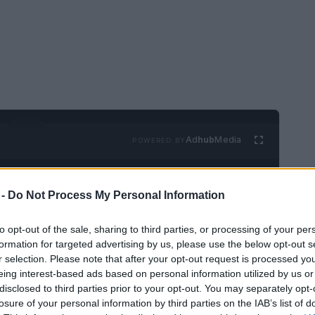
Ad
hub
Media
POWERED BY
 -
Do Not Process My Personal Information
to opt-out of the sale, sharing to third parties, or processing of your per
formation for targeted advertising by us, please use the below opt-out s
r selection. Please note that after your opt-out request is processed y
n los que todo el mundo ha estado pensando este
eing interest-based ads based on personal information utilized by us or
e tiene una cultura inmersiva, algunas enseñanzas
disclosed to third parties prior to your opt-out. You may separately opt-
losure of your personal information by third parties on the IAB’s list of
especiados para disfrutar, ¡día tras día!