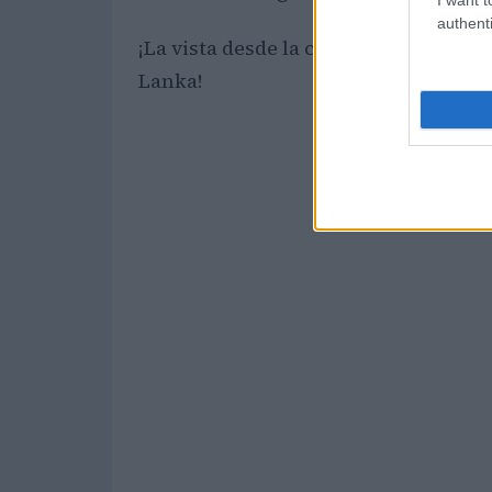
authenti
¡La vista desde la cima es increíble 
Lanka!