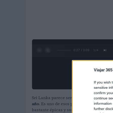
0:28 / 3:09
1
/
4
Viajar 365
If you wish 
sensitive in
confirm you
Sri Lanka parece ser uno de
esos países e
continue se
año
. Es uno de esos países especiales qu
information 
further disc
bastante épicas y suficientes saltamontes 