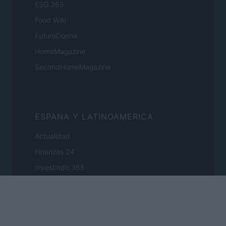
ESG 365
Food Wiki
FuturoDonna
HomeMagazine
SecondHomeMagazine
ESPANA Y LATINOAMERICA
Actualidad
Finanzas 24
Investindo 365
Think.es
Viajar 365
ES Newz