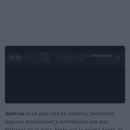
0:30 /
Ad
hub
Media
POWERED
1
/
4
3:55
BY
Austria
es un país rico en historia, hermosos
lugares, tradiciones y actividades que son
distintas de la zona. Junto con la vecina Suiza, es