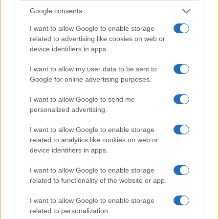
tubos. Una pieza de arquitectura medieval
Google consents
verdaderamente impresionante, representativa
I want to allow Google to enable storage
del corazón de Salzburgo, el castillo de
related to advertising like cookies on web or
Hohensalzburg es una de las principales
device identifiers in apps.
atracciones turísticas de Austria.
I want to allow my user data to be sent to
Google for online advertising purposes.
6. Palacio Imperial de Hofburg
I want to allow Google to send me
Una de las
atracciones más
personalized advertising.
impresionantes
de Viena
es el Palacio Imperial
I want to allow Google to enable storage
de Hofburg. Se trata de un complejo que sirvió
related to analytics like cookies on web or
como residencia real oficial de los Habsburgo
device identifiers in apps.
hasta la Primera Guerra Mundial. El palacio se
I want to allow Google to enable storage
construyó por etapas, agregando lugares como
related to functionality of the website or app.
las caballerizas, la biblioteca y la Escuela
Española de Equitación a medida que el poder y
I want to allow Google to enable storage
related to personalization.
el dinero acumulados para los Habsburgo. Desde