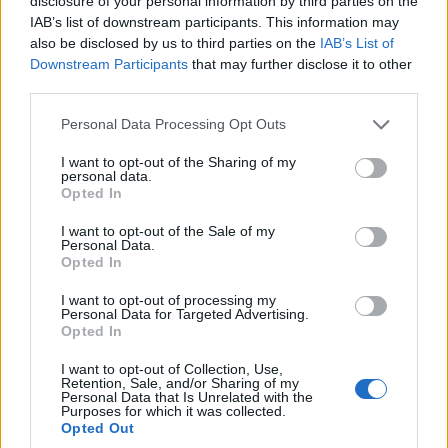
disclosure of your personal information by third parties on the
IAB’s list of downstream participants. This information may
reserva natural
, es el lugar perfecto, no solo
also be disclosed by us to third parties on the
IAB’s List of
para deportes de clima frío, sino también para
Downstream Participants
that may further disclose it to other
paseos y caminatas en clima cálido. Con el
third parties.
alojamiento más lujoso y exclusivo, Seefeld es su
Please note that this website/app uses one or more Google
Personal Data Processing Opt Outs
escapada relajante a un resort.
services and may gather and store information including but
not limited to your visit or usage behaviour. You may click to
I want to opt-out of the Sharing of my
personal data.
grant or deny consent to Google and its third-party tags to
7. Castillo de Hohensalzburg
Opted In
use your data for below specified purposes in below Google
consent section.
Este magnífico castillo de Salzburgo es uno de los
I want to opt-out of the Sale of my
Personal Data.
castillos medievales más grandes y mejor
Opted In
conservados de Europa. Estratégicamente
I want to opt-out of processing my
ubicada en la cima de la montaña Festungsberg,
Personal Data for Targeted Advertising.
Opted In
la poderosa fortaleza se eleva sobre la
ciudad
de
Salzburg
o , dando vida a su magnífico
I want to opt-out of Collection, Use,
Retention, Sale, and/or Sharing of my
horizonte. Este castillo alberga el “Toro de
Personal Data that Is Unrelated with the
Purposes for which it was collected.
Salzburgo”, un órgano con más de doscientos
Opted Out