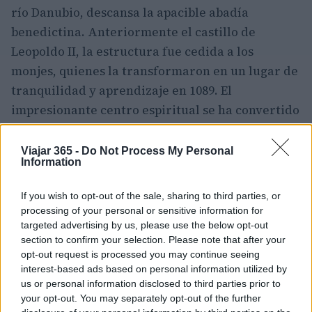
río Danubio, descansa la apacible abadía
benedictina. Anteriormente el castillo de
Leopoldo II, la estructura fue cedida a los
monjes, quienes la transformaron en un lugar de
tranquilidad y aprendizaje en 1089. El
impresionante centro espiritual se ha convertido
en uno de los mayores ejemplos de la
arquitectura barroca y las florecientes artes
Viajar 365 -
Do Not Process My Personal
Information
musicales y liberales de es la hora.
If you wish to opt-out of the sale, sharing to third parties, or
8. Seefeld en Tirol
processing of your personal or sensitive information for
targeted advertising by us, please use the below opt-out
Seefeld, sede en dos ocasiones de los Juegos
section to confirm your selection. Please note that after your
Olímpicos de Invierno, es un importante centro
opt-out request is processed you may continue seeing
interest-based ads based on personal information utilized by
de esquí de fondo con un terreno compatible
us or personal information disclosed to third parties prior to
para esquiadores principiantes e
your opt-out. You may separately opt-out of the further
intermedios. Ubicado en una
espectacular