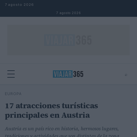
Saltar al contenido
7 agosto 2026
7 agosto 2026
⌕
⌕
×
EUROPA
Buscar
17 atracciones turísticas
principales en Austria
Austria es un país rico en historia, hermosos lugares,
tradiciones y actividades que son distintas de la zona.