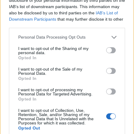
disclosure of your personal information by third parties on the
otros barrios que albergan a los hipsters, las
IAB’s list of downstream participants. This information may
boutiques de moda y las discotecas de moda. Con
also be disclosed by us to third parties on the
IAB’s List of
un sinfín de museos, galerías y teatros
Downstream Participants
that may further disclose it to other
third parties.
repartidos entre sus numerosos parques y
plazas,
Guadalajara
cuenta con una magnífica
Please note that this website/app uses one or more Google
Personal Data Processing Opt Outs
services and may gather and store information including but
escena culinaria y es una ciudad en movimiento
not limited to your visit or usage behaviour. You may click to
I want to opt-out of the Sharing of my
que sigue modernizándose.
personal data.
grant or deny consent to Google and its third-party tags to
Opted In
use your data for below specified purposes in below Google
6. Puerto Vallarta
consent section.
I want to opt-out of the Sale of my
Personal Data.
Con unas impresionantes puestas de sol que
Opted In
bañan las montañas que hay detrás de
Puerto
I want to opt-out of processing my
Vallarta
con un brillo dorado y dejan tonos
Personal Data for Targeted Advertising.
Opted In
anaranjados ondeando en el océano, la ciudad es
una delicia para visitar y atrae a una multitud
I want to opt-out of Collection, Use,
Retention, Sale, and/or Sharing of my
diversa de veraneantes.
Personal Data that Is Unrelated with the
Purposes for which it was collected.
Opted Out
Sus interminables playas son el principal