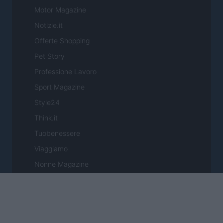
Motor Magazine
Notizie.it
Offerte Shopping
Pet Story
Professione Lavoro
Sport Magazine
Style24
Think.it
Tuobenessere
Viaggiamo
Nonne Magazine
Milano Cortina
Luxury Club
Il Calcio Online