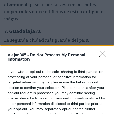
atemporal
, pasear por sus estrechas calles
empedradas entre edificios de estilo antiguo es
mágico.
7. Guadalajara
La segunda ciudad más grande del país,
Guadalajara
, es un lugar extenso que funciona a
un ritmo algo más relajado que
Ciudad de
Viajar 365 -
Do Not Process My Personal
Information
México
. Con un sabor claramente mexicano,
cuenta con un rico patrimonio cultural, con
If you wish to opt-out of the sale, sharing to third parties, or
sombreros y música de mariachi que se originan
processing of your personal or sensitive information for
en medio de sus bulliciosas calles.
targeted advertising by us, please use the below opt-out
section to confirm your selection. Please note that after your
opt-out request is processed you may continue seeing
Mezclando lo antiguo con lo nuevo, el centro
interest-based ads based on personal information utilized by
histórico, con su fantástica catedral y su
us or personal information disclosed to third parties prior to
arquitectura colonial, es un mundo aparte de
your opt-out. You may separately opt-out of the further