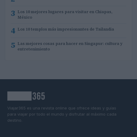
3
Los 10 mejores lugares para visitar en Chiapas,
México
4
Los 10 templos más impresionantes de Tailandia
5
Las mejores cosas para hacer en Singapur: cultura y
entretenimiento
Viajar365 es una revista online que ofrece ideas y guías
para viajar por todo el mundo y disfrutar al máximo cada
destino.