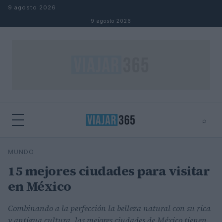
Saltar al contenido
9 agosto 2026
9 agosto 2026
⌕
⌕
×
MUNDO
Buscar
15 mejores ciudades para visitar
en México
Combinando a la perfección la belleza natural con su rica
y antigua cultura, las mejores ciudades de México tienen