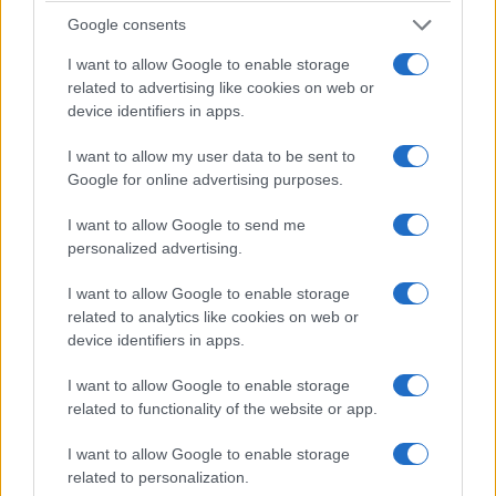
Google consents
atractivo, y las relucientes aguas que las
bordean no hacen sino aumentar el encanto de
I want to allow Google to enable storage
Puerto Vallarta. Aunque es cara y bastante
related to advertising like cookies on web or
device identifiers in apps.
turística,
la ciudad tiene un bonito y antiguo
centro colonial
, con algunas tiendas de moda y
I want to allow my user data to be sent to
Google for online advertising purposes.
restaurantes de lujo.
I want to allow Google to send me
La capital de la playa gay del país se ha hecho
personalized advertising.
cada vez más popular en los últimos años.
Además de su animada vida nocturna, hay
I want to allow Google to enable storage
related to analytics like cookies on web or
muchas actividades para mantener a los
device identifiers in apps.
visitantes entretenidos, como paseos a caballo y
I want to allow Google to enable storage
en barco.
related to functionality of the website or app.
5. San Miguel de Allende
I want to allow Google to enable storage
related to personalization.
Uno de los destinos más populares de México,