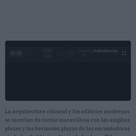
0:30 /
Ad
hub
Media
POWERED
1
/
4
4:27
BY
La arquitectura colonial y los edificios modernos
se mezclan de forma maravillosa con las amplias
plazas y las hermosas playas de las encantadoras