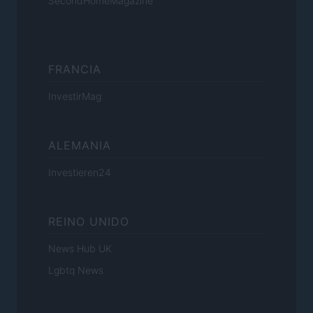
SecondHomeMagazine
FRANCIA
InvestirMag
ALEMANIA
Investieren24
REINO UNIDO
News Hub UK
Lgbtq News