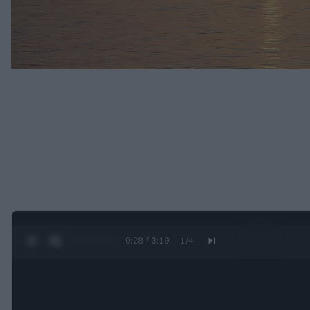
0:29 / 3:19
1
/
4