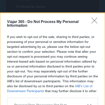
Professione Lavoro
Sport Magazine
Style24
Viajar 365 -
Do Not Process My Personal
Information
Think.it
Tuobenessere
If you wish to opt-out of the sale, sharing to third parties, or
processing of your personal or sensitive information for
Viaggiamo
targeted advertising by us, please use the below opt-out
Nonne Magazine
section to confirm your selection. Please note that after your
opt-out request is processed you may continue seeing
Milano Cortina
interest-based ads based on personal information utilized by
Luxury Club
us or personal information disclosed to third parties prior to
your opt-out. You may separately opt-out of the further
Il Calcio Online
disclosure of your personal information by third parties on the
Professione mamma
IAB’s list of downstream participants. This information may
also be disclosed by us to third parties on the
IAB’s List of
World Music
Downstream Participants
that may further disclose it to other
Investimenti Magazine
third parties.
Money 365
Please note that this website/app uses one or more Google