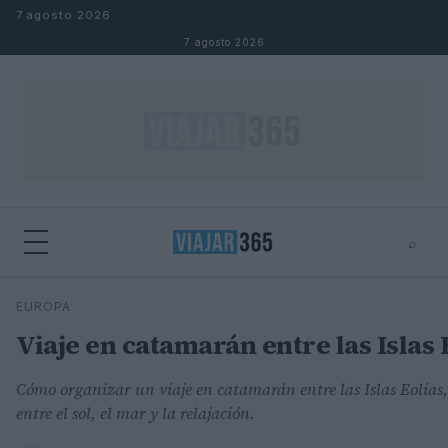
Saltar al contenido
7 agosto 2026
7 agosto 2026
⌕
⌕
×
EUROPA
Buscar
Viaje en catamarán entre las Islas 
Cómo organizar un viaje en catamarán entre las Islas Eolias, 
entre el sol, el mar y la relajación.