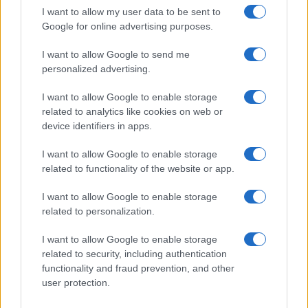
Finanzas 24
I want to allow my user data to be sent to
Google for online advertising purposes.
Investindo 365
Think.es
I want to allow Google to send me
personalized advertising.
Viajar 365
ES Newz
I want to allow Google to enable storage
related to analytics like cookies on web or
Pet Story
device identifiers in apps.
Encocina
I want to allow Google to enable storage
related to functionality of the website or app.
NORTE AMERICA
I want to allow Google to enable storage
related to personalization.
Womanmagazine
Investing Plus
I want to allow Google to enable storage
related to security, including authentication
Newz
functionality and fraud prevention, and other
Newz US
user protection.
Newz California