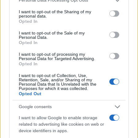
Personal Data Processing Opt Outs
Zona Nerd
services and may gather and store information including but
not limited to your visit or usage behaviour. You may click to
I want to opt-out of the Sharing of my
B2B Magazine
personal data.
grant or deny consent to Google and its third-party tags to
Opted In
People Magazine
use your data for below specified purposes in below Google
consent section.
Day Travel
I want to opt-out of the Sale of my
Personal Data.
Tutto Gaming
Opted In
ESG 365
I want to opt-out of processing my
Personal Data for Targeted Advertising.
Food Wiki
Opted In
FuturoDonna
I want to opt-out of Collection, Use,
Retention, Sale, and/or Sharing of my
HomeMagazine
Personal Data that Is Unrelated with the
Purposes for which it was collected.
SecondHomeMagazine
Opted Out
Google consents
I want to allow Google to enable storage
ESPANA Y LATINOAMERICA
related to advertising like cookies on web or
device identifiers in apps.
Actualidad