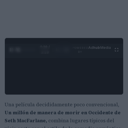
0:28 /
Ad
hub
Media
POWERED
1
/
4
3:19
BY
Una película decididamente poco convencional,
U
n millón de manera de morir en Occidente de
Seth MacFarlane,
combina lugares típicos del