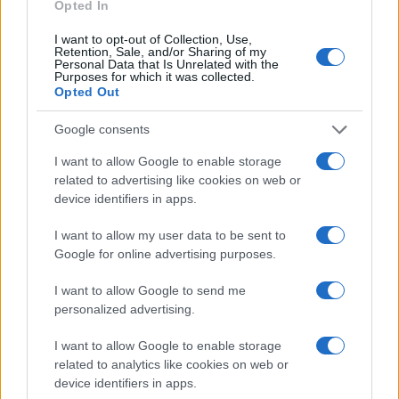
Opted In
CURIOSIDADES
I want to opt-out of Collection, Use,
Retention, Sale, and/or Sharing of my
Personal Data that Is Unrelated with the
Purposes for which it was collected.
Opted Out
Google consents
I want to allow Google to enable storage
related to advertising like cookies on web or
device identifiers in apps.
I want to allow my user data to be sent to
Google for online advertising purposes.
Beneficios de la sandía para viajeros en climas cálidos
y formas creativas de incluirla en picnics
I want to allow Google to send me
Diego Herrera · 2 Ago 2026
personalized advertising.
I want to allow Google to enable storage
CURIOSIDADES
related to analytics like cookies on web or
device identifiers in apps.