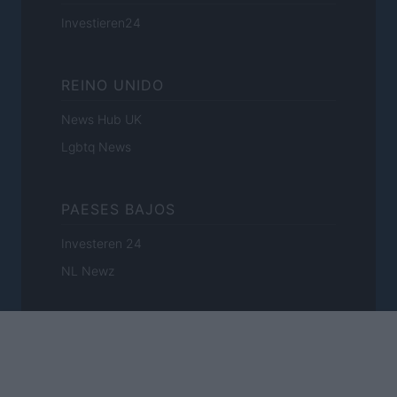
Investieren24
REINO UNIDO
News Hub UK
Lgbtq News
PAESES BAJOS
Investeren 24
NL Newz