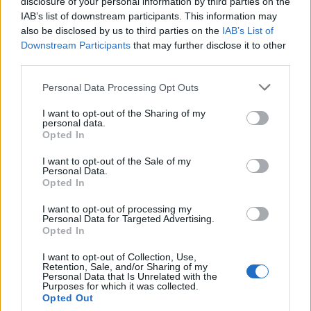
disclosure of your personal information by third parties on the
IAB’s list of downstream participants. This information may
also be disclosed by us to third parties on the
IAB’s List of
AUTOR
Downstream Participants
that may further disclose it to other
Staff
third parties.
Please note that this website/app uses one or more Google
Personal Data Processing Opt Outs
services and may gather and store information including but
not limited to your visit or usage behaviour. You may click to
I want to opt-out of the Sharing of my
personal data.
grant or deny consent to Google and its third-party tags to
Opted In
use your data for below specified purposes in below Google
consent section.
I want to opt-out of the Sale of my
Personal Data.
Opted In
I want to opt-out of processing my
Personal Data for Targeted Advertising.
Opted In
I want to opt-out of Collection, Use,
Retention, Sale, and/or Sharing of my
Personal Data that Is Unrelated with the
Purposes for which it was collected.
Opted Out