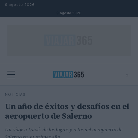
Saltar al contenido
9 agosto 2026
9 agosto 2026
⌕
⌕
×
NOTICIAS
Buscar
Un año de éxitos y desafíos en el
aeropuerto de Salerno
Un viaje a través de los logros y retos del aeropuerto de
Salerno en su primer año.