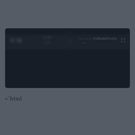
0:29 /
Ad
hub
Media
POWERED
1
/
4
4:27
BY
«`html