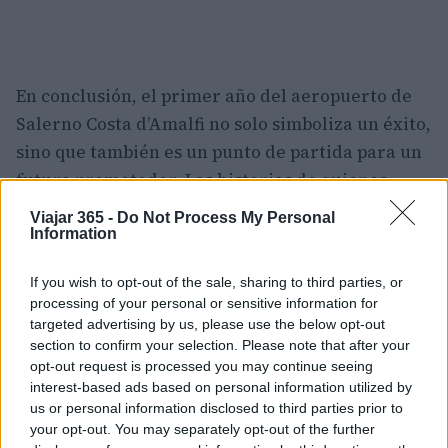
En conclusión, el primer año del aeropuerto de
Salerno Costa d’Amalfi no solo simboliza un éxito,
sino que también es un punto de partida para un
futuro prometedor. Las historias de quienes
trabajan tras bambalinas, las dificultades
Viajar 365 -
Do Not Process My Personal
superadas y los logros alcanzados reflejan un
Information
camino lleno de posibilidades. Este es un llamado
If you wish to opt-out of the sale, sharing to third parties, or
a todos para descubrir y valorar un espacio que,
processing of your personal or sensitive information for
mes a mes, se afianza como un nodo crucial para
targeted advertising by us, please use the below opt-out
la movilidad de la región. Y tú, ¿estás listo para
section to confirm your selection. Please note that after your
opt-out request is processed you may continue seeing
ser parte de esta emocionante aventura?
interest-based ads based on personal information utilized by
us or personal information disclosed to third parties prior to
«`
your opt-out. You may separately opt-out of the further