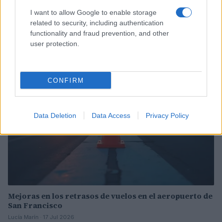
I want to allow Google to enable storage
Incidente de fuego en la Terminal 2 del aeropuerto
related to security, including authentication
Murtala Muhammed en Lagos
functionality and fraud prevention, and other
Lucía Marín · 4 Ago 2026
user protection.
NOTICIAS
CONFIRM
Data Deletion
Data Access
Privacy Policy
Mejoras en los retrasos de vuelos en el aeropuerto de
San Francisco
Lucía Marín · 17 Jul 2026