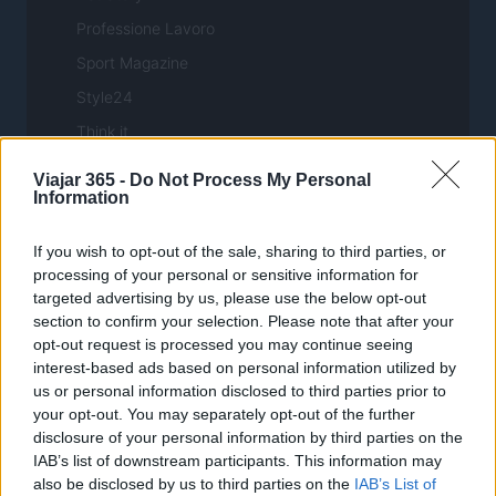
Professione Lavoro
Sport Magazine
Style24
Think.it
Tuobenessere
Viajar 365 -
Do Not Process My Personal
Information
Viaggiamo
Nonne Magazine
If you wish to opt-out of the sale, sharing to third parties, or
Milano Cortina
processing of your personal or sensitive information for
targeted advertising by us, please use the below opt-out
Luxury Club
section to confirm your selection. Please note that after your
Il Calcio Online
opt-out request is processed you may continue seeing
interest-based ads based on personal information utilized by
Professione mamma
us or personal information disclosed to third parties prior to
World Music
your opt-out. You may separately opt-out of the further
disclosure of your personal information by third parties on the
Investimenti Magazine
IAB’s list of downstream participants. This information may
Money 365
also be disclosed by us to third parties on the
IAB’s List of