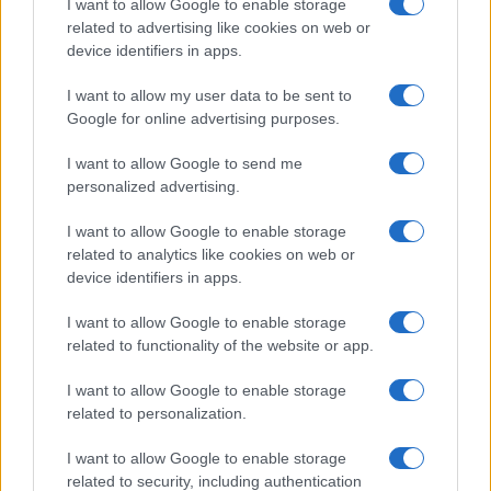
I want to allow Google to enable storage
Finanzas 24
related to advertising like cookies on web or
Investindo 365
device identifiers in apps.
Think.es
I want to allow my user data to be sent to
Viajar 365
Google for online advertising purposes.
ES Newz
I want to allow Google to send me
Pet Story
personalized advertising.
Encocina
I want to allow Google to enable storage
related to analytics like cookies on web or
device identifiers in apps.
NORTE AMERICA
I want to allow Google to enable storage
Womanmagazine
related to functionality of the website or app.
Investing Plus
I want to allow Google to enable storage
Newz
related to personalization.
Newz US
I want to allow Google to enable storage
Newz California
related to security, including authentication