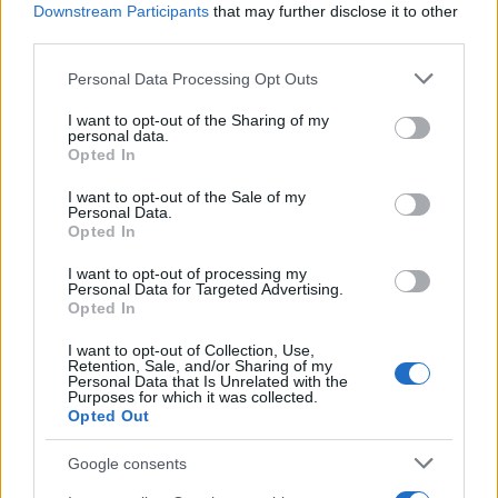
Downstream Participants
that may further disclose it to other
Zona Nerd
third parties.
B2B Magazine
Please note that this website/app uses one or more Google
Personal Data Processing Opt Outs
People Magazine
services and may gather and store information including but
Day Travel
not limited to your visit or usage behaviour. You may click to
I want to opt-out of the Sharing of my
personal data.
grant or deny consent to Google and its third-party tags to
Tutto Gaming
Opted In
use your data for below specified purposes in below Google
ESG 365
consent section.
I want to opt-out of the Sale of my
Personal Data.
Food Wiki
Opted In
FuturoDonna
I want to opt-out of processing my
HomeMagazine
Personal Data for Targeted Advertising.
Opted In
SecondHomeMagazine
I want to opt-out of Collection, Use,
Retention, Sale, and/or Sharing of my
Personal Data that Is Unrelated with the
Purposes for which it was collected.
Opted Out
ESPANA Y LATINOAMERICA
Google consents
Actualidad