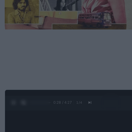
0:29 / 4:27
1
/
4