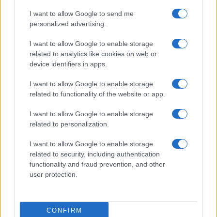
La garantía de cancelación de viaje (disponible
I want to allow Google to send me
con el paquete premium) incluye cobertura por
personalized advertising.
enfermedad o fallecimiento del viajero o de un
familiar a causa de Covid
I want to allow Google to enable storage
related to analytics like cookies on web or
El seguro de viaje para Tailandia es
garantía de
device identifiers in apps.
tranquilidad
. Tenerlo para llegar al país asiático
I want to allow Google to enable storage
no es obligatorio, pero sí
muy recomendable
, en
related to functionality of the website or app.
especial tener una amplia cobertura de gastos
I want to allow Google to enable storage
sanitarios, ya que
las tarifas médicas son
related to personalization.
altas
y
los hospitales solo aceptan pacientes
I want to allow Google to enable storage
con garantías de pago
. Tailandia también es un
related to security, including authentication
lugar que ofrece al viajero todo tipo de
functionality and fraud prevention, and other
actividades, pero
no es el país del sudeste
user protection.
asiático con mejores condiciones
sanitarias
. Viajar con cobertura de seguro de
CONFIRM
viaje es
especialmente importante por
la