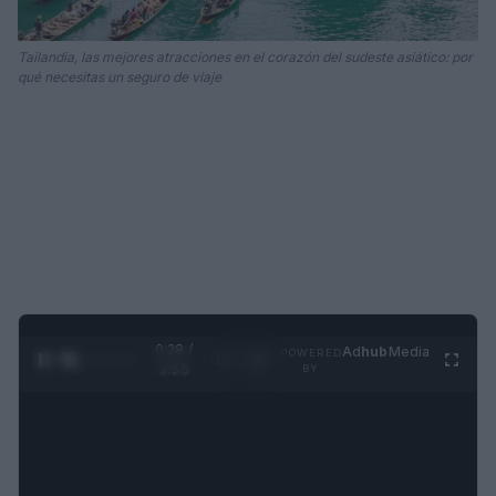
Tailandia, las mejores atracciones en el corazón del sudeste asiático: por
qué necesitas un seguro de viaje
0:29 /
Ad
hub
Media
POWERED
1
/
4
3:55
BY