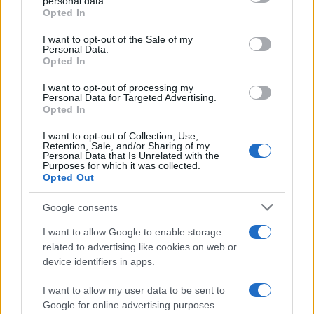
personal data.
grant or deny consent to Google and its third-party tags to
Opted In
use your data for below specified purposes in below Google
consent section.
I want to opt-out of the Sale of my
Personal Data.
Opted In
I want to opt-out of processing my
En medio de la pandemia, en un momento en que
Personal Data for Targeted Advertising.
Opted In
el Covid-19 trastorna la vida cotidiana y dificulta
hasta los viajes más relajantes, es importante
I want to opt-out of Collection, Use,
Retention, Sale, and/or Sharing of my
ofrecer coberturas que incluyan:
Personal Data that Is Unrelated with the
Purposes for which it was collected.
Opted Out
Gastos médicos derivados de una infección por
coronavirus, incluidas las pruebas de PCR si es
Google consents
necesario (con receta)
I want to allow Google to enable storage
Traslado médico y repatriación, si el regreso a
related to advertising like cookies on web or
la patria de origen se hace imposible debido a
device identifiers in apps.
condiciones médicas
Gastos adicionales relacionados con la
I want to allow my user data to be sent to
extensión de la estadía por cuarentena médica
Google for online advertising purposes.