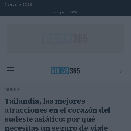
Saltar al contenido
7 agosto 2026
7 agosto 2026
⌕
⌕
×
MUNDO
Buscar
Tailandia, las mejores
atracciones en el corazón del
sudeste asiático: por qué
necesitas un seguro de viaje