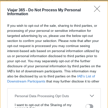
viaje),
gastos médicos
, hasta
repatriación
anticipada y regreso
. No sólo eso: al estar muy
Viajar 365 -
Do Not Process My Personal
Information
lejos de casa, si surgen dificultades o
necesidades de cualquier tipo, está
If you wish to opt-out of the sale, sharing to third parties, or
disponible
una asistencia 24 horas
para ayudar
processing of your personal or sensitive information for
al cliente en caso de problemas durante el
targeted advertising by us, please use the below opt-out
section to confirm your selection. Please note that after your
viaje. Para mayor comodidad, se puede utilizar
opt-out request is processed you may continue seeing
una
aplicación de asistencia gratuita
.
interest-based ads based on personal information utilized by
us or personal information disclosed to third parties prior to
your opt-out. You may separately opt-out of the further
disclosure of your personal information by third parties on the
IAB’s list of downstream participants. This information may
also be disclosed by us to third parties on the
IAB’s List of
Downstream Participants
that may further disclose it to other
third parties.
Please note that this website/app uses one or more Google
Personal Data Processing Opt Outs
services and may gather and store information including but
not limited to your visit or usage behaviour. You may click to
I want to opt-out of the Sharing of my