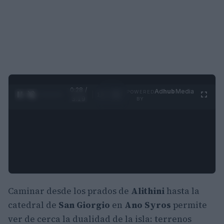
0:29 /
Ad
hub
Media
POWERED
1
/
4
3:19
BY
Caminar desde los prados de
Alithini
hasta la
catedral de
San Giorgio
en
Ano Syros
permite
ver de cerca la dualidad de la isla: terrenos