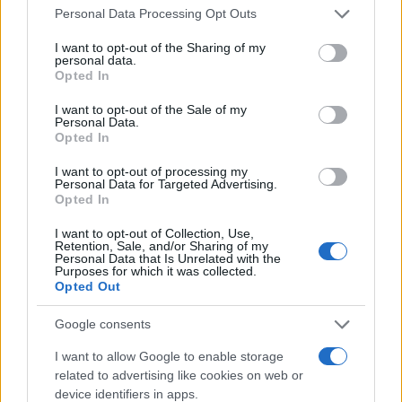
Please note that this website/app uses one or more Google
Personal Data Processing Opt Outs
Xarhakos
.
services and may gather and store information including but
not limited to your visit or usage behaviour. You may click to
I want to opt-out of the Sharing of my
personal data.
grant or deny consent to Google and its third-party tags to
Opted In
use your data for below specified purposes in below Google
AUTOR
consent section.
I want to opt-out of the Sale of my
Roberto Capelli
Personal Data.
Opted In
Roberto Capelli, de Milán, registró los datos
de una cafetería empresarial durante una
I want to opt-out of processing my
investigación sobre la comida en el trabajo;
Personal Data for Targeted Advertising.
Opted In
esa mirada epidemiológica marcó su línea
editorial, centrada en elecciones alimentarias
I want to opt-out of Collection, Use,
mesuradas. En la redacción defiende la
Retention, Sale, and/or Sharing of my
claridad científica y conserva recetas ligeras
Personal Data that Is Unrelated with the
Purposes for which it was collected.
escritas a mano.
Opted Out
Google consents
I want to allow Google to enable storage
related to advertising like cookies on web or
device identifiers in apps.