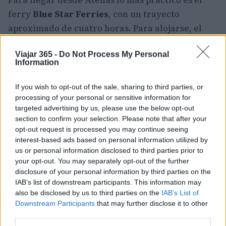
ferry
Blue Star Ferries
, con un trayecto
aproximado de cuatro horas. Para alojarse, el
Hermes Hotel
en Ermópolis suele ser una opción
Viajar 365 -
Do Not Process My Personal
cómoda; solicitar habitación con vista al mar
Information
mejora la experiencia. El
Museo Vamvakaris
no
dispone de sitio oficial, por lo que es
If you wish to opt-out of the sale, sharing to third parties, or
recomendable llamar antes para confirmar
processing of your personal or sensitive information for
targeted advertising by us, please use the below opt-out
horarios en temporada baja. Para cerrar la
section to confirm your selection. Please note that after your
noche con música en vivo, lugares como
opt-out request is processed you may continue seeing
Bakalokafenes To Mantzouni
reúnen a músicos
interest-based ads based on personal information utilized by
us or personal information disclosed to third parties prior to
locales —entre ellos figuras como
Antonis
your opt-out. You may separately opt-out of the further
Marangos
, director creativo del festival del
disclosure of your personal information by third parties on the
rebetiko— y permiten sentir la continuidad de
IAB’s list of downstream participants. This information may
also be disclosed by us to third parties on the
IAB’s List of
una tradición viva, que también se enseña en
Downstream Participants
that may further disclose it to other
escuelas como
En Chordais
, presidida
third parties.
honorariamente por el compositor
Stavros