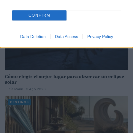
CONFIRM
Data Deletion
Data Access
Privacy Policy
Cómo elegir el mejor lugar para observar un eclipse
solar
Lucía Marín · 6 Ago 2026
DESTINOS