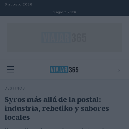
Saltar al contenido
6 agosto 2026
6 agosto 2026
⌕
⌕
×
DESTINOS
Buscar
Syros más allá de la postal:
industria, rebetiko y sabores
locales