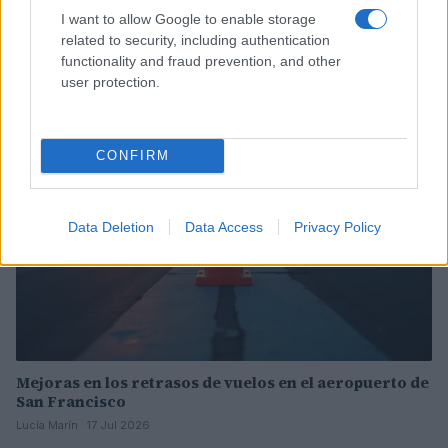
Incidente de fuego en la Terminal 2 del aeropuerto
I want to allow Google to enable storage
Murtala Muhammed en Lagos
related to security, including authentication
functionality and fraud prevention, and other
Lucía Marín · 4 Ago 2026
user protection.
NOTICIAS
CONFIRM
Data Deletion
Data Access
Privacy Policy
Mejoras en los retrasos de vuelos en el aeropuerto de
San Francisco
Lucía Marín · 17 Jul 2026