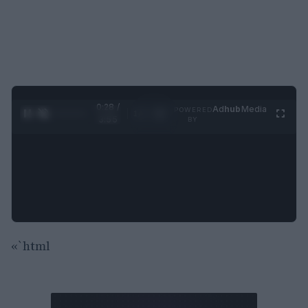
0:29 /
Ad
hub
Media
POWERED
1
/
4
3:55
BY
«`html