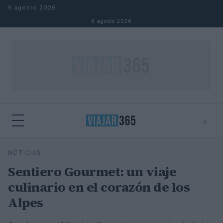
Saltar al contenido
8 agosto 2026
8 agosto 2026
⌕
⌕
×
NOTICIAS
Buscar
Sentiero Gourmet: un viaje
culinario en el corazón de los
Alpes