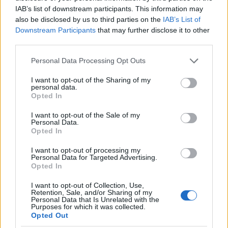
IAB’s list of downstream participants. This information may
also be disclosed by us to third parties on the
IAB’s List of
AUTOR
Downstream Participants
that may further disclose it to other
Staff
third parties.
Please note that this website/app uses one or more Google
Personal Data Processing Opt Outs
services and may gather and store information including but
not limited to your visit or usage behaviour. You may click to
I want to opt-out of the Sharing of my
personal data.
grant or deny consent to Google and its third-party tags to
Opted In
use your data for below specified purposes in below Google
consent section.
I want to opt-out of the Sale of my
Personal Data.
Opted In
I want to opt-out of processing my
Personal Data for Targeted Advertising.
Opted In
I want to opt-out of Collection, Use,
Retention, Sale, and/or Sharing of my
Personal Data that Is Unrelated with the
Purposes for which it was collected.
Opted Out