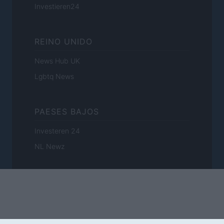
Investieren24
REINO UNIDO
News Hub UK
Lgbtq News
PAESES BAJOS
Investeren 24
NL Newz