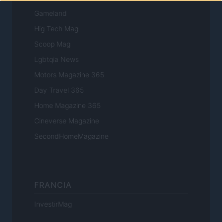
Gameland
Hig Tech Mag
Scoop Mag
Lgbtqia News
Motors Magazine 365
Day Travel 365
Home Magazine 365
Cineverse Magazine
SecondHomeMagazine
FRANCIA
InvestirMag