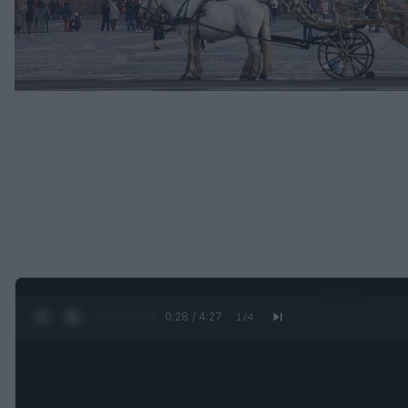
0:29 / 4:27
1
/
4