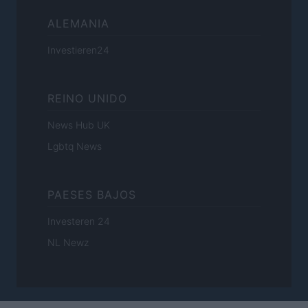
ALEMANIA
Investieren24
REINO UNIDO
News Hub UK
Lgbtq News
PAESES BAJOS
Investeren 24
NL Newz