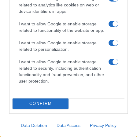
related to analytics like cookies on web or
Encocina
device identifiers in apps.
I want to allow Google to enable storage
NORTE AMERICA
related to functionality of the website or app.
Womanmagazine
I want to allow Google to enable storage
related to personalization.
Investing Plus
Newz
I want to allow Google to enable storage
related to security, including authentication
Newz US
functionality and fraud prevention, and other
Newz California
user protection.
Newz Texas
Newz Florida
CONFIRM
Newz New York
Newz Pennsylvania
Data Deletion
Data Access
Privacy Policy
Newz Illinois
Newz Ohio