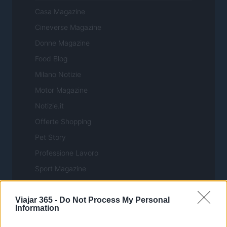
Casa Magazine
Cineverse Magazine
Donne Magazine
Food Blog
Milano Notizie
Motor Magazine
Notizie.it
Offerte Shopping
Pet Story
Professione Lavoro
Sport Magazine
Style24
Viajar 365 -
Do Not Process My Personal
Think.it
Information
Tuobenessere