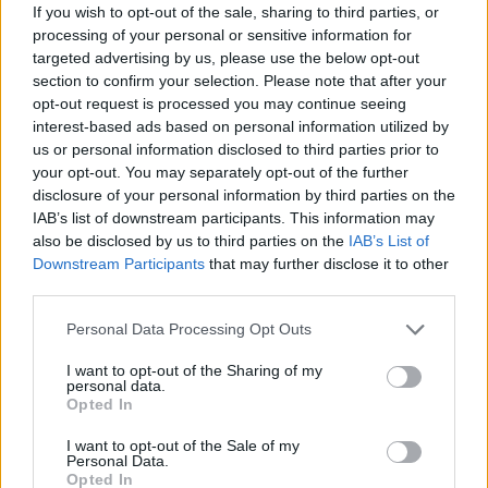
Viaggiamo
If you wish to opt-out of the sale, sharing to third parties, or
processing of your personal or sensitive information for
Nonne Magazine
targeted advertising by us, please use the below opt-out
Milano Cortina
section to confirm your selection. Please note that after your
opt-out request is processed you may continue seeing
Luxury Club
interest-based ads based on personal information utilized by
Il Calcio Online
us or personal information disclosed to third parties prior to
your opt-out. You may separately opt-out of the further
Professione mamma
disclosure of your personal information by third parties on the
World Music
IAB’s list of downstream participants. This information may
also be disclosed by us to third parties on the
IAB’s List of
Investimenti Magazine
Downstream Participants
that may further disclose it to other
Money 365
third parties.
Zona Nerd
Please note that this website/app uses one or more Google
Personal Data Processing Opt Outs
B2B Magazine
services and may gather and store information including but
not limited to your visit or usage behaviour. You may click to
I want to opt-out of the Sharing of my
People Magazine
personal data.
grant or deny consent to Google and its third-party tags to
Opted In
Day Travel
use your data for below specified purposes in below Google
consent section.
I want to opt-out of the Sale of my
Tutto Gaming
Personal Data.
Opted In
ESG 365