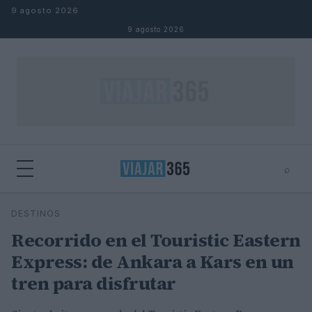
Saltar al contenido
9 agosto 2026
9 agosto 2026
⌕
⌕
×
DESTINOS
Buscar
Recorrido en el Touristic Eastern
Express: de Ankara a Kars en un
tren para disfrutar