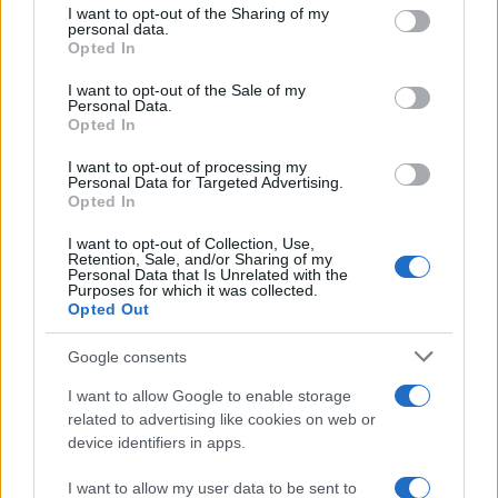
y descubrimiento: un recorrido pensado para
not limited to your visit or usage behaviour. You may click to
I want to opt-out of the Sharing of my
personal data.
quienes buscan ritmos lentos, inmersión cultural
grant or deny consent to Google and its third-party tags to
Opted In
use your data for below specified purposes in below Google
y el contacto directo con paisajes y fileras
consent section.
I want to opt-out of the Sale of my
productivas que apuntan a la resiliencia
Personal Data.
Opted In
territorial.
I want to opt-out of processing my
Personal Data for Targeted Advertising.
Opted In
AUTOR
Staff
I want to opt-out of Collection, Use,
Retention, Sale, and/or Sharing of my
Personal Data that Is Unrelated with the
Purposes for which it was collected.
Opted Out
Google consents
I want to allow Google to enable storage
related to advertising like cookies on web or
device identifiers in apps.
I want to allow my user data to be sent to