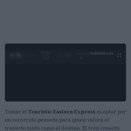
0:29 /
Ad
hub
Media
POWERED
1
/
4
4:27
BY
Tomar el
Touristic Eastern Express
es optar por
un recorrido pensado para quien valora el
trayecto tanto como el destino. El tren conecta