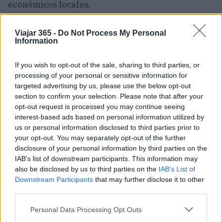
económicos locales.
Sostenibilidad y experiencia a bordo
Viajar 365 -
Do Not Process My Personal
Information
El
Touristic Eastern Express
se presenta como
una alternativa de menor impacto ambiental en
If you wish to opt-out of the sale, sharing to third parties, or
processing of your personal or sensitive information for
comparación con el transporte aéreo: maximiza
targeted advertising by us, please use the below opt-out
la observación del territorio sin la aceleración
section to confirm your selection. Please note that after your
típica de otros medios. El tren cuenta con
opt-out request is processed you may continue seeing
interest-based ads based on personal information utilized by
carrozas cama
, un
vagón restaurante
y zonas
us or personal information disclosed to third parties prior to
comunes para socializar. Además, las propuestas
your opt-out. You may separately opt-out of the further
en torno a la
valorización de productos locales
y la
disclosure of your personal information by third parties on the
IAB’s list of downstream participants. This information may
coordinación entre productores y operadores
also be disclosed by us to third parties on the
IAB’s List of
turísticos constituyen un enfoque orientado a la
Downstream Participants
that may further disclose it to other
sostenibilidad socioeconómica de la región.
third parties.
Please note that this website/app uses one or more Google
Personal Data Processing Opt Outs
En conjunto, esta experiencia fusiona movilidad
services and may gather and store information including but