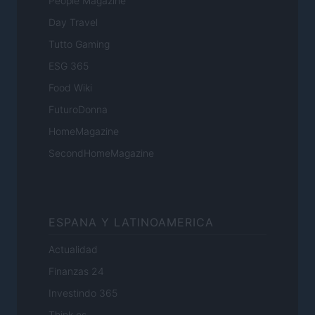
People Magazine
Day Travel
Tutto Gaming
ESG 365
Food Wiki
FuturoDonna
HomeMagazine
SecondHomeMagazine
ESPANA Y LATINOAMERICA
Actualidad
Finanzas 24
Investindo 365
Think.es